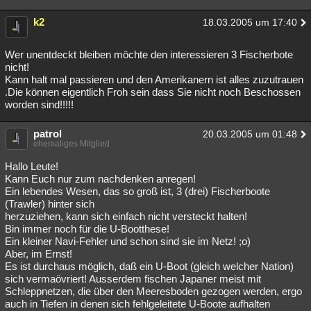
k2
18.03.2005 um 17:40
Wer unentdeckt bleiben möchte den interessieren 3 Fischerbote
nicht!
Kann halt mal passieren und den Amerikanern ist alles zuzutrauen
.Die können eigentlich Froh sein dass Sie nicht noch Beschossen
worden sind!!!!!
patrol
20.03.2005 um 01:48
ehemaliges Mitglied
Hallo Leute!
Kann Euch nur zum nachdenken anregen!
Ein lebendes Wesen, das so groß ist, 3 (drei) Fischerboote
(Trawler) hinter sich
herzuziehen, kann sich einfach nicht versteckt halten!
Bin immer noch für die U-Bootthese!
Ein kleiner Navi-Fehler und schon sind sie im Netz! ;o)
Aber, im Ernst!
Es ist durchaus möglich, daß ein U-Boot (gleich welcher Nation)
sich vermaövriert! Ausserdem fischen Japaner meist mit
Schleppnetzen, die über den Meeresboden gezogen werden, ergo
auch in Tiefen in denen sich fehlgeleitete U-Boote aufhalten