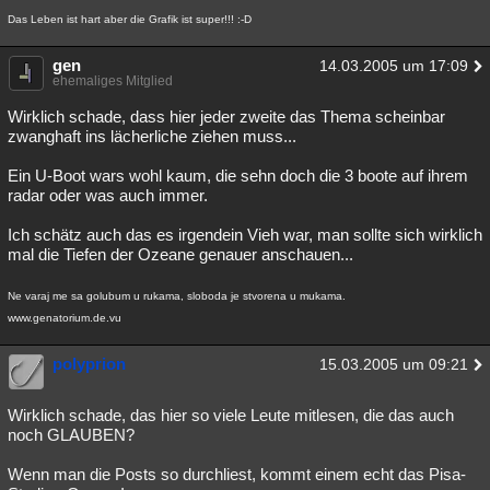
Das Leben ist hart aber die Grafik ist super!!! :-D
gen
14.03.2005 um 17:09
ehemaliges Mitglied
Wirklich schade, dass hier jeder zweite das Thema scheinbar
zwanghaft ins lächerliche ziehen muss...
Ein U-Boot wars wohl kaum, die sehn doch die 3 boote auf ihrem
radar oder was auch immer.
Ich schätz auch das es irgendein Vieh war, man sollte sich wirklich
mal die Tiefen der Ozeane genauer anschauen...
Ne varaj me sa golubum u rukama, sloboda je stvorena u mukama.
www.genatorium.de.vu
polyprion
15.03.2005 um 09:21
Wirklich schade, das hier so viele Leute mitlesen, die das auch
noch GLAUBEN?
Wenn man die Posts so durchliest, kommt einem echt das Pisa-