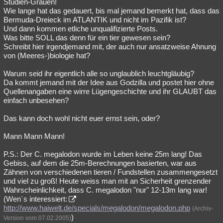
Studien-Grauen!
Wie lange hat das gedauert, bis mal jemand bemerkt hat, dass das
Bermuda-Dreieck im ATLANTIK und nicht im Pazifik ist?
Und dann kommen etliche unqualifizierte Posts.
Was bitte SOLL das denn für ein tier gewesen sein?
Schreibt hier irgendjemand mit, der auch nur ansatzweise Ahnung
von (Meeres-)biologie hat?
Warum seid ihr eigentlich alle so unglaublich leuchtgläubig?
Da kommt jemand mit der Idee aus Godzilla und postet hier ohne
Quellenangaben eine wirre Lügengeschichte und ihr GLAUBT das
einfach unbesehen?
Das kann doch wohl nicht euer ernst sein, oder?
Mann Mann Mann!
P.S.: Der C. megalodon wurde im Leben keine 25m lang! Das
Gebiss, auf dem die 25m-Berechnungen basierten, war aus
Zähnen von verschiedenen tieren / Fundstellen zusammengesetzt
und viel zu groß! Heute weiss man mit an Sicherheit grenzender
Wahrscheinlichkeit, dass C. megalodon "nur" 12-13m lang war!
(Wen´s interessiert:
http://www.haiwelt.de/specials/megalodon/megalodon.php
(Archiv-
)
Version vom 07.02.2005)