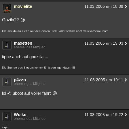
movielite
Besucht
Teilgenommen
Alle
Neue
Geschlossen
11.03.2005 um 18:39
Lesenswert
Schlüsselwörter
Gozila??
Glaubst du an Liebe auf den ersten Blick - oder soll ich nochmals vorbeilaufen?
maxetten
11.03.2005 um 19:03
ehemaliges Mitglied
tippe auch auf godzilla....
Die Stunde des Siegers kommt für jeden irgendwann!!!
p4zzo
11.03.2005 um 19:11
ehemaliges Mitglied
lol @ uboot auf voller fahrt
Wolke
11.03.2005 um 19:22
ehemaliges Mitglied
*g*