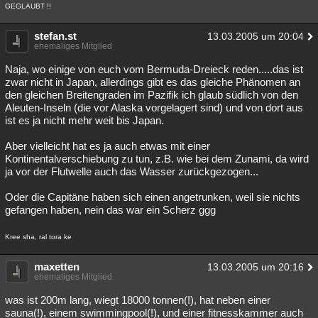
GEGLAUBT !!
stefan.st
13.03.2005 um 20:04
ehemaliges Mitglied
Naja, wo einige von euch vom Bermuda-Dreieck reden.....das ist
zwar nicht in Japan, allerdings gibt es das gleiche Phänomen an
den gleichen Breitengraden im Pazifik ich glaub südlich von den
Aleuten-Inseln (die vor Alaska vorgelagert sind) und von dort aus
ist es ja nicht mehr weit bis Japan.
Aber vielleicht hat es ja auch etwas mit einer
Kontinentalverschiebung zu tun, z.B. wie bei dem Zunami, da wird
ja vor der Flutwelle auch das Wasser zurückgezogen...
Oder die Capitäne haben sich einen angetrunken, weil sie nichts
gefangen haben, nein das war ein Scherz ggg
Kree sha, ral tora ke
maxetten
13.03.2005 um 20:16
ehemaliges Mitglied
was ist 200m lang, wiegt 18000 tonnen(!), hat neben einer
sauna(!), einem swimmingpool(!), und einer fitnesskammer auch