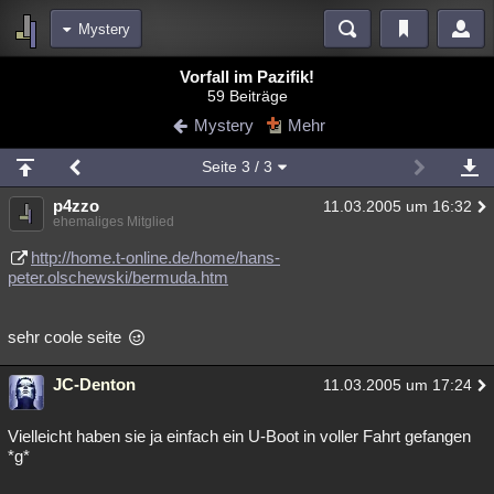
Mystery
Bereiche
Vorfall im Pazifik!
59 Beiträge
Echtzeit
Diskussionen
Blogs
Videos
Statistiken
Mystery
Mehr
Chat
Wiki
Neuigkeiten
3
Seite
3
/ 3
meine Rubriken
p4zzo
11.03.2005 um 16:32
Menschen
Wissenschaft
Politik
Mystery
Kriminalfälle
ehemaliges Mitglied
Spiritualität
Verschwörungen
Technologie
Ufologie
http://home.t-online.de/home/hans-
peter.olschewski/bermuda.htm
Natur
Umfragen
Unterhaltung
weitere Rubriken
sehr coole seite
Philosophie
Träume
Orte
Esoterik
Literatur
JC-Denton
11.03.2005 um 17:24
Astronomie
Helpdesk
Gruppen
Gaming
Filme
Vielleicht haben sie ja einfach ein U-Boot in voller Fahrt gefangen
Musik
Clash
Verbesserungen
Allmystery
English
*g*
Übersichten