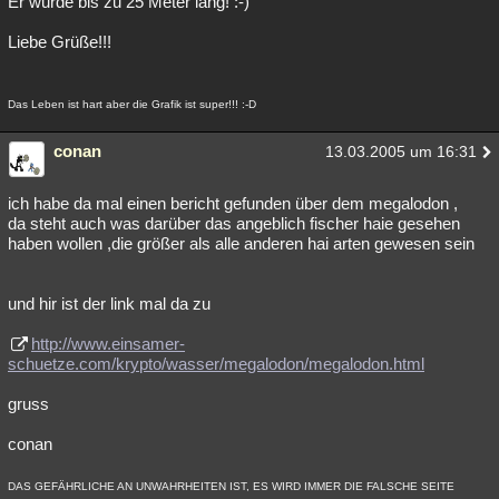
Er wurde bis zu 25 Meter lang! :-)
Liebe Grüße!!!
Das Leben ist hart aber die Grafik ist super!!! :-D
conan
13.03.2005 um 16:31
ich habe da mal einen bericht gefunden über dem megalodon ,
da steht auch was darüber das angeblich fischer haie gesehen
haben wollen ,die größer als alle anderen hai arten gewesen sein
und hir ist der link mal da zu
http://www.einsamer-
schuetze.com/krypto/wasser/megalodon/megalodon.html
gruss
conan
DAS GEFÄHRLICHE AN UNWAHRHEITEN IST, ES WIRD IMMER DIE FALSCHE SEITE