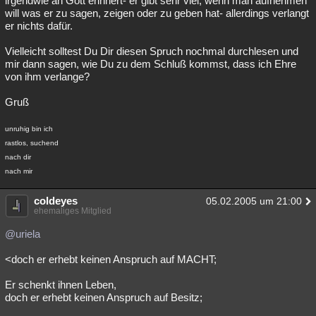
irgendwie an Gott erinnert- er gibt sehr viel, wenn man aufnehmen
will was er zu sagen, zeigen oder zu geben hat- allerdings verlangt
er nichts dafür.
Vielleicht solltest Du Dir diesen Spruch nochmal durchlesen und
mir dann sagen, wie Du zu dem Schluß kommst, dass ich Ehre
von ihm verlange?
Gruß
unruhig bin ich
rastlos, suchend
nach dir
nach mir
coldeyes
05.02.2005 um 21:00
ehemaliges Mitglied
@uriela
<doch er erhebt keinen Anspruch auf MACHT;
Er schenkt ihnen Leben,
doch er erhebt keinen Anspruch auf Besitz;