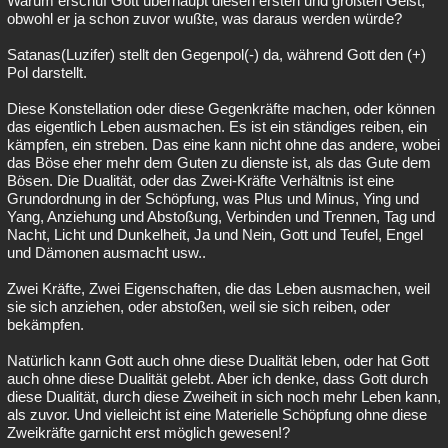
Warum erschuf Gott überhaupt diesen ersten und größten Geist,
obwohl er ja schon zuvor wußte, was daraus werden würde?
Satanas(Luzifer) stellt den Gegenpol(-) da, während Gott den (+)
Pol darstellt.
Diese Konstellation oder diese Gegenkräfte machen, oder können
das eigentlich Leben ausmachen. Es ist ein ständiges reiben, ein
kämpfen, ein streben. Das eine kann nicht ohne das andere, wobei
das Böse eher mehr dem Guten zu dienste ist, als das Gute dem
Bösen. Die Dualität, oder das Zwei-Kräfte Verhältnis ist eine
Grundordnung in der Schöpfung, was Plus und Minus, Ying und
Yang, Anziehung und Abstoßung, Verbinden und Trennen, Tag und
Nacht, Licht und Dunkelheit, Ja und Nein, Gott und Teufel, Engel
und Dämonen ausmacht usw..
Zwei Kräfte, Zwei Eigenschaften, die das Leben ausmachen, weil
sie sich anziehen, oder abstoßen, weil sie sich reiben, oder
bekämpfen.
Natürlich kann Gott auch ohne diese Dualität leben, oder hat Gott
auch ohne diese Dualität gelebt. Aber ich denke, dass Gott durch
diese Dualität, durch diese Zweiheit in sich noch mehr Leben kann,
als zuvor. Und vielleicht ist eine Materielle Schöpfung ohne diese
Zweikräfte garnicht erst möglich gewesen!?