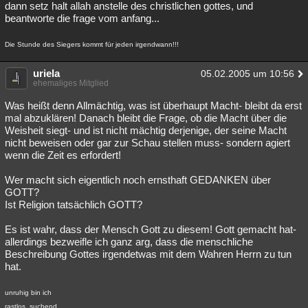
dann setz halt allah anstelle des christlichen gottes, und
beantworte die frage vom anfang...
Die Stunde des Siegers kommt für jeden irgendwann!!!
uriela
05.02.2005 um 10:56
ehemaliges Mitglied
Was heißt denn Allmächtig, was ist überhaupt Macht- bleibt da erst
mal abzuklären! Danach bleibt die Frage, ob die Macht über die
Weisheit siegt- und ist nicht mächtig derjenige, der seine Macht
nicht beweisen oder gar zur Schau stellen muss- sondern agiert
wenn die Zeit es erfordert!
Wer macht sich eigentlich noch ernsthaft GEDANKEN über
GOTT?
Ist Religion tatsächlich GOTT?
Es ist wahr, dass der Mensch Gott zu diesem! Gott gemacht hat-
allerdings bezweifle ich ganz arg, dass die menschliche
Beschreibung Gottes irgendetwas mit dem Wahren Herrn zu tun
hat.
unruhig bin ich
rastlos, suchend