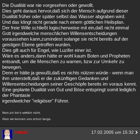
Die Dualität war nie vorgesehen oder gewollt.
Dies geht daraus hervor,daß sich der Mensch aufgrund dieser
Dualität früher oder später selbst das Wasser abgraben wird.
Und das klingt nicht gerade nach einem göttlichen Heilsplan.
Der freie Wille schließt logischerweise mit ein,daß nicht einmal
Gott irgendwelche menschlichen Willensentscheidungen
voraussehen kann,zumindest solange sie nicht bereits auf der
geistigen Ebene getroffen wurden.
Dies gilt auch für Engel, wie Luzifer einer ist.
Wäre es anders,dann hätte er wohl kaum Boten und Propheten
entsandt, um die Menschen zu warnen, bzw zur Umkehr zu
bewegen.
Denn er hätte ja gewußt,daß es nichts nützen würde - wenn man
ihm unterstellt,daß er die zukünftigen Gedanken und
Willensentscheidungen seiner Geschöpfe bereits im voraus kennt.
Eine geplante Dualität von Gut und Böse entspringt somit lediglich
der Phantasie
irgendwelcher "religiöser" Führer.
Nein,ich bin's wirklich nicht.
Aber wir kennen uns schon lange.
rafael
17.02.2005 um 15:32