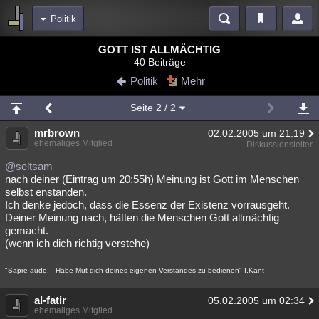
Politik
Bereiche
GOTT IST ALLMÄCHTIG
40 Beiträge
Echtzeit
Diskussionen
Blogs
Videos
Statistiken
Politik
Mehr
Chat
Wiki
Neuigkeiten
2
Seite
2
/ 2
meine Rubriken
mrbrown
02.02.2005 um 21:19
Menschen
Wissenschaft
Politik
Mystery
Kriminalfälle
ehemaliges Mitglied
Diskussionsleiter
Spiritualität
Verschwörungen
Technologie
Ufologie
@seltsam
nach deiner (Eintrag um 20:55h) Meinung ist Gott im Menschen
selbst enstanden.
Natur
Umfragen
Unterhaltung
Ich denke jedoch, dass die Essenz der Existenz vorrausgeht.
weitere Rubriken
Deiner Meinung nach, hätten die Menschen Gott allmächtig
gemacht.
Philosophie
Träume
Orte
Esoterik
Literatur
(wenn ich dich richtig verstehe)
Astronomie
Helpdesk
Gruppen
Gaming
Filme
"Sapre aude! - Habe Mut dich deines eigenen Verstandes zu bedienen" I.Kant
Musik
Clash
Verbesserungen
Allmystery
English
al-fatir
05.02.2005 um 02:34
ehemaliges Mitglied
Übersichten