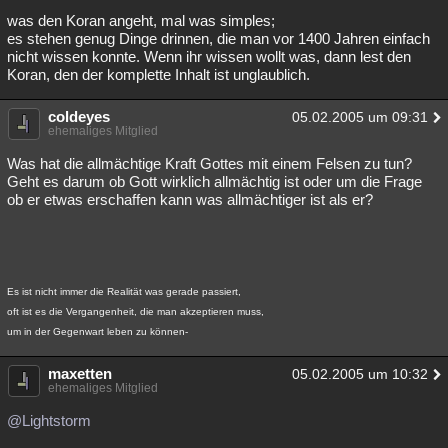
was den Koran angeht, mal was simples;
Besucht
Teilgenommen
Alle
Neue
Geschlossen
es stehen genug Dinge drinnen, die man vor 1400 Jahren einfach
nicht wissen konnte. Wenn ihr wissen wollt was, dann lest den
Lesenswert
Schlüsselwörter
Koran, den der komplette Inhalt ist unglaublich.
coldeyes
05.02.2005 um 09:31
ehemaliges Mitglied
Was hat die allmächtige Kraft Gottes mit einem Felsen zu tun?
Geht es darum ob Gott wirklich allmächtig ist oder um die Frage
ob er etwas erschaffen kann was allmächtiger ist als er?
Es ist nicht immer die Realität was gerade passiert,
oft ist es die Vergangenheit, die man akzeptieren muss,
um in der Gegenwart leben zu können-
maxetten
05.02.2005 um 10:32
ehemaliges Mitglied
@Lightstorm