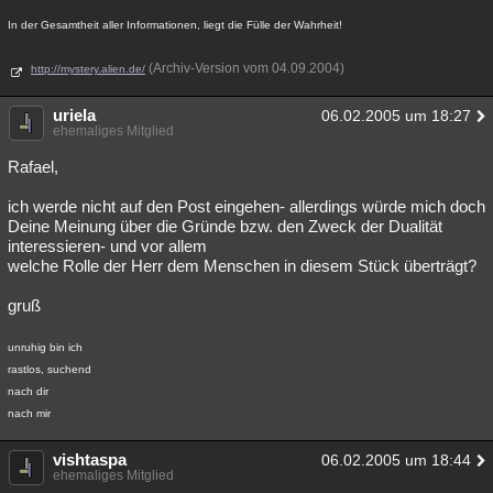
In der Gesamtheit aller Informationen, liegt die Fülle der Wahrheit!
(Archiv-Version vom 04.09.2004)
http://mystery.alien.de/
uriela
06.02.2005 um 18:27
ehemaliges Mitglied
Rafael,
ich werde nicht auf den Post eingehen- allerdings würde mich doch
Deine Meinung über die Gründe bzw. den Zweck der Dualität
interessieren- und vor allem
welche Rolle der Herr dem Menschen in diesem Stück überträgt?
gruß
unruhig bin ich
rastlos, suchend
nach dir
nach mir
vishtaspa
06.02.2005 um 18:44
ehemaliges Mitglied