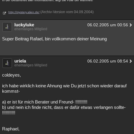
In der Gesamtheit aller Informationen, liegt die Fülle der Wahrheit!
(Archiv-Version vom 04.09.2004)
http://mystery.alien.de/
luckyluke
06.02.2005 um 00:56
ehemaliges Mitglied
Super Beitrag Rafael, bin vollkommen deiner Meinung
uriela
06.02.2005 um 08:54
ehemaliges Mitglied
coldeyes,
ich habe wirklich keine Ahnung wie Du jetzt schon wieder darauf
kommst-
a) er ist für mich Berater und Freund- !!!!!!!!!!
b) und nein ich finde nicht, dass er dafür etwas verlangen sollte-
!!!!!!!!!!!
Raphael,