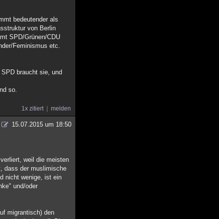
timmt bedeutender als
sstruktur von Berlin
timmt SPD/Grünen/CDU
ender/Feminismus etc.
.
r SPD braucht sie, und
nd so.
1x zitiert
melden
15.07.2015 um 18:50
erliert, weil die meisten
, dass der muslimische
 nicht wenige, ist ein
anke" und/oder
uf migrantisch) den