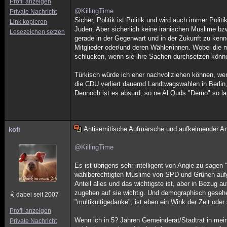
Profil anzeigen
@KillingTime
Private Nachricht
Sicher, Politik ist Politik und wird auch immer Pol
Link kopieren
Juden. Aber sicherlich keine iranischen Muslime bz
Lesezeichen setzen
gerade in der Gegenwart und in der Zukunft zu k
Mitglieder oder/und deren Wähler/innen. Wobei die
schlucken, wenn sie ihre Sachen durchsetzen können
Türkisch würde ich eher nachvollziehen können, wen
die CDU verliert dauernd Landtwagswahlen in Berlin
Dennoch ist es absurd, so ne Al Quds "Demo" so la
Antisemitische Aufmärsche und aufkeimender An
kofi
@KillingTime
Es ist übrigens sehr intelligent von Angie zu sagen
wahlberechtigten Muslime von SPD und Grünen aufg
Anteil alles und das wichtigste ist, aber in Bezug a
zugehen auf sie wichtig. Und demographisch gesehen
dabei seit 2007
"multikultigedanke", ist eben ein Wink der Zeit oder
Profil anzeigen
Wenn ich in 5? Jahren Gemeinderat/Stadtrat in meine
Private Nachricht