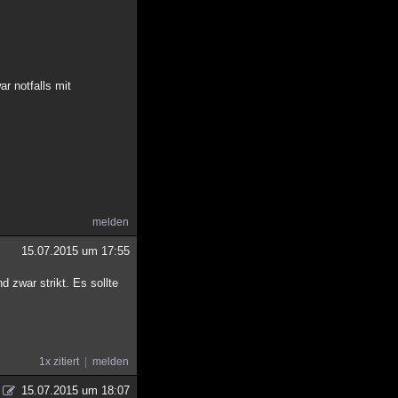
r notfalls mit
melden
15.07.2015 um 17:55
 zwar strikt. Es sollte
1x zitiert
melden
15.07.2015 um 18:07