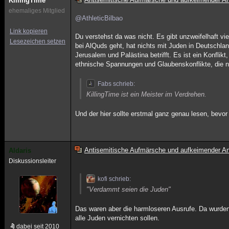
KillingTime
ehemaliges Mitglied
@AthleticBilbao
Link kopieren
Du verstehst da was nicht. Es gibt unzweifelhaft vi
Lesezeichen setzen
bei AlQuds geht, hat nichts mit Juden in Deutschland
Jerusalem und Palästina betrifft. Es ist ein Konflikt
ethnische Spannungen und Glaubenskonflikte, die n
Fabs schrieb:
KillingTime ist ein Meister im Verdrehen.
Und der hier sollte erstmal ganz genau lesen, bevor
Antisemitische Aufmärsche und aufkeimender An
Aldaris
Diskussionsleiter
kofi schrieb:
"Verdammt seien die Juden"
Das waren aber die harmloseren Ausrufe. Da wurden 
alle Juden vernichten sollen.
dabei seit 2010