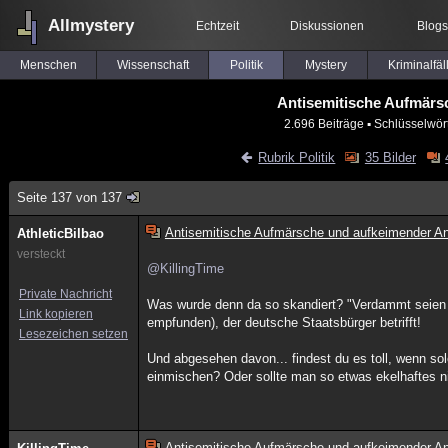
Allmystery
Echtzeit
Diskussionen
Blogs
Menschen
Wissenschaft
Politik
Mystery
Kriminalfäl
Antisemitische Aufmärs
2.696 Beiträge
▪ Schlüsselwör
Rubrik Politik
35 Bilder
Seite 137 von 137
Antisemitische Aufmärsche und aufkeimender An
AthleticBilbao
versteckt
@KillingTime
Private Nachricht
Was wurde denn da so skandiert? "Verdammt seien di
Link kopieren
empfunden), der deutsche Staatsbürger betrifft!
Lesezeichen setzen
Und abgesehen davon... findest du es toll, wenn s
einmischen? Oder sollte man so etwas ekelhaftes n
Antisemitische Aufmärsche und aufkeimender An