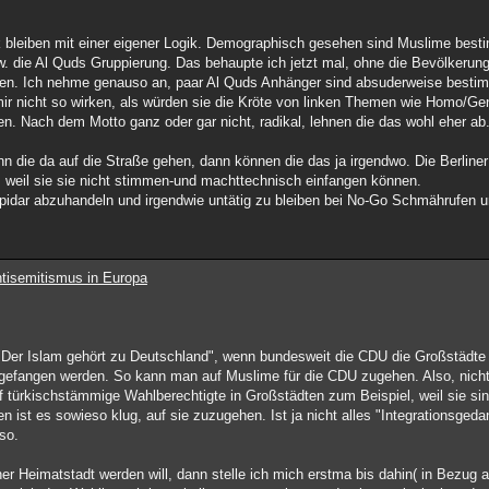
itik bleiben mit einer eigener Logik. Demographisch gesehen sind Muslime bes
w. die Al Quds Gruppierung. Das behaupte ich jetzt mal, ohne die Bevölkerung
ennen. Ich nehme genauso an, paar Al Quds Anhänger sind absuderweise bes
 mir nicht so wirken, als würden sie die Kröte von linken Themen wie Homo/G
. Nach dem Motto ganz oder gar nicht, radikal, lehnen die das wohl eher ab
n die da auf die Straße gehen, dann können die das ja irgendwo. Die Berline
, weil sie sie nicht stimmen-und machttechnisch einfangen können.
pidar abzuhandeln und irgendwie untätig zu bleiben bei No-Go Schmährufen u
tisemitismus in Europa
 "Der Islam gehört zu Deutschland", wenn bundesweit die CDU die Großstädte v
efangen werden. So kann man auf Muslime für die CDU zugehen. Also, nicht
uf türkischstämmige Wahlberechtigte in Großstädten zum Beispiel, weil sie sind
 ist es sowieso klug, auf sie zuzugehen. Ist ja nicht alles "Integrationsged
 so.
r Heimatstadt werden will, dann stelle ich mich erstma bis dahin( in Bezug a