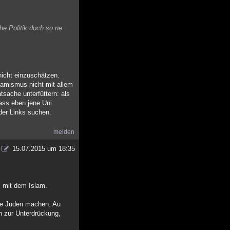
e Politik doch so ne
nicht einzuschätzen.
lamismus nicht mit allem
sache unterfüttern: als
dass eben jene Uni
der Links suchen.
melden
15.07.2015 um 18:35
s mit dem Islam.
ne Juden machen. Au
 zur Unterdrückung,