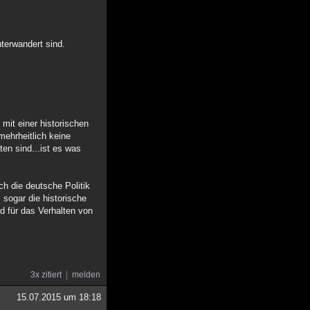
terwandert sind.
mit einer historischen
ehrheitlich keine
en sind...ist es was
 die deutsche Politik
 sogar die historische
d für das Verhalten von
3x zitiert
melden
15.07.2015 um 18:18