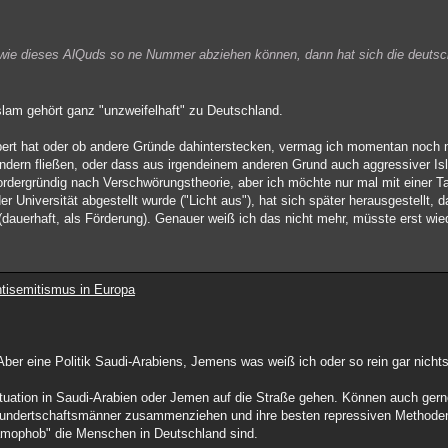
e dieses AlQuds so ne Nummer abziehen können, dann hat sich die deutsch
Islam gehört ganz "unzweifelhaft" zu Deutschland.
pert hat oder ob andere Gründe dahinterstecken, vermag ich momentan noch 
ändern fließen, oder dass aus irgendeinem anderen Grund auch aggressiver Is
rdergründig nach Verschwörungstheorie, aber ich möchte nur mal mit einer Tat
r Universität abgestellt wurde ("Licht aus"), hat sich später herausgestellt, 
(dauerhaft, als Förderung). Genauer weiß ich das nicht mehr, müsste erst wie
tisemitismus in Europa
 Aber eine Politik Saudi-Arabiens, Jemens was weiß ich oder so rein gar nicht
uation in Saudi-Arabien oder Jemen auf die Straße gehen. Können auch ger
Hundertschaftsmänner zusammenziehen und ihre besten repressiven Methoden
lamophob" die Menschen in Deutschland sind.