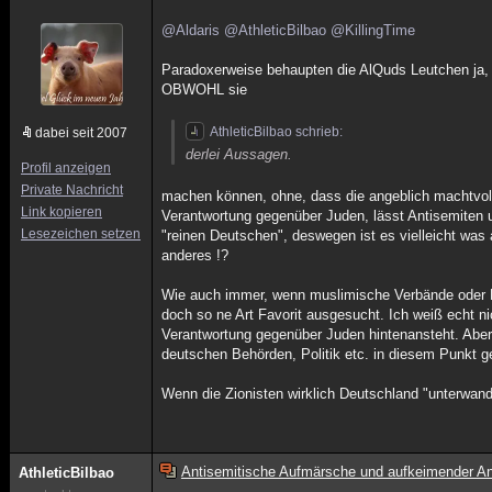
@Aldaris
@AthleticBilbao
@KillingTime
Paradoxerweise behaupten die AlQuds Leutchen ja, d
OBWOHL sie
AthleticBilbao schrieb:
dabei seit 2007
derlei Aussagen.
Profil anzeigen
Private Nachricht
machen können, ohne, dass die angeblich machtvoll
Link kopieren
Verantwortung gegenüber Juden, lässt Antisemiten 
Lesezeichen setzen
"reinen Deutschen", deswegen ist es vielleicht was
anderes !?
Wie auch immer, wenn muslimische Verbände oder 
doch so ne Art Favorit ausgesucht. Ich weiß echt ni
Verantwortung gegenüber Juden hintenansteht. Aber 
deutschen Behörden, Politik etc. in diesem Punkt 
Wenn die Zionisten wirklich Deutschland "unterwande
Antisemitische Aufmärsche und aufkeimender An
AthleticBilbao