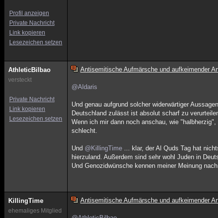
Profil anzeigen
Private Nachricht
Link kopieren
Lesezeichen setzen
Antisemitische Aufmärsche und aufkeimender An
AthleticBilbao
versteckt
@Aldaris
Private Nachricht
Und genau aufgrund solcher widerwärtiger Aussage
Link kopieren
Deutschland zulässt ist absolut scharf zu verurteile
Lesezeichen setzen
Wenn ich mir dann noch anschau, wie "halbherzig"
schlecht.
Und
@KillingTime
... klar, der Al Quds Tag hat nicht
hierzuland. Außerdem sind sehr wohl Juden in Deuts
Und Genozidwünsche kennen meiner Meinung nach s
Antisemitische Aufmärsche und aufkeimender An
KillingTime
ehemaliges Mitglied
@AthleticBilbao