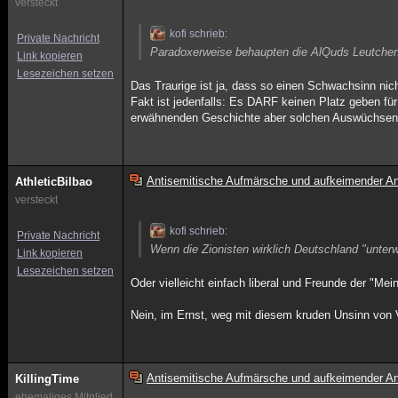
versteckt
kofi schrieb:
Private Nachricht
Paradoxerweise behaupten die AlQuds Leutchen j
Link kopieren
Lesezeichen setzen
Das Traurige ist ja, dass so einen Schwachsinn nic
Fakt ist jedenfalls: Es DARF keinen Platz geben fü
erwähnenden Geschichte aber solchen Auswüchsen se
Antisemitische Aufmärsche und aufkeimender An
AthleticBilbao
versteckt
kofi schrieb:
Private Nachricht
Wenn die Zionisten wirklich Deutschland "unterw
Link kopieren
Lesezeichen setzen
Oder vielleicht einfach liberal und Freunde der "Mein
Nein, im Ernst, weg mit diesem kruden Unsinn von
Antisemitische Aufmärsche und aufkeimender An
KillingTime
ehemaliges Mitglied