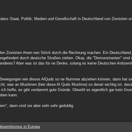
ass Staat, Politik, Medien und Gesellschaft in Deutschland von Zionisten un
en Zionisten ihnen nen Strick durch die Rechnung machen. Ein Deutschland, 
ungehindert durch deutsche Straßen ziehen. Okay, die "Demonstranten" sind m
 anderes? Aber was ist das für ne Denke, solang es keine Deutschen Antisemit
Bewegungen wie dieses AlQuds so ne Nummer abziehen können, dann hat sich
cht, was an Muslimen (hier diese Al Quds Muslime) so derart wichtig ist, dass
ich hoffe, es gibt verdammt gute Gründe. Obwohl es eigentlich gar kein Grun
geben kann.
rn", dann sind sie aber sehr sehr geduldig.
tisemitismus in Europa