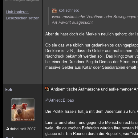
kofi schrieb:
Link kopieren
wenn muslimische Verbände oder Bewegungen wi
Lesezeichen setzen
Art Favorit ausgesucht
Aber du hast doch die Merkeln neulich gehört: der 
Ob sie das wie üblich nur gedankenlos dahingeplap
Denkbar ist z.B., dass da Gelder aus arabischen L
Nachdruck bekämpft werden soll. Das klingt zwar vo
bei einer der Dresdner Pegida-Demos der Strom in de
massive Gelder aus Katar oder Saudiarabien erhält 
Antisemitische Aufmärsche und aufkeimender An
kofi
@AthleticBilbao
Die Politik Israels hat ja mit dem Judentum zu tun.
Einmal umdrehen, und gegen die Menschenrechtssit
weia, die deutschen Behörden würden ihre besten 
dabei seit 2007
glaube ich. Ein Raunen durch die Republik, wie "is