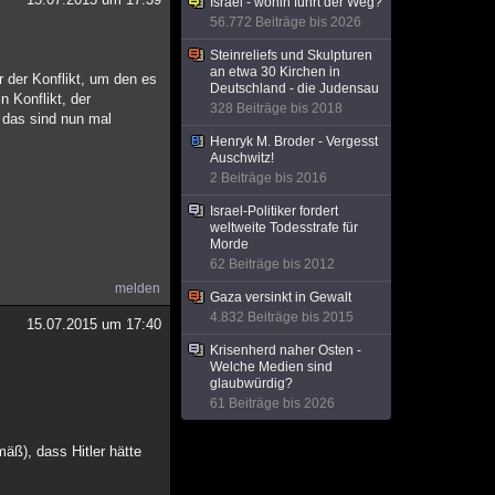
Israel - wohin führt der Weg?
56.772 Beiträge bis 2026
Steinreliefs und Skulpturen
an etwa 30 Kirchen in
r der Konflikt, um den es
Deutschland - die Judensau
n Konflikt, der
328 Beiträge bis 2018
 das sind nun mal
Henryk M. Broder - Vergesst
Auschwitz!
2 Beiträge bis 2016
Israel-Politiker fordert
weltweite Todesstrafe für
Morde
62 Beiträge bis 2012
melden
Gaza versinkt in Gewalt
4.832 Beiträge bis 2015
15.07.2015 um 17:40
Krisenherd naher Osten -
Welche Medien sind
glaubwürdig?
61 Beiträge bis 2026
äß), dass Hitler hätte