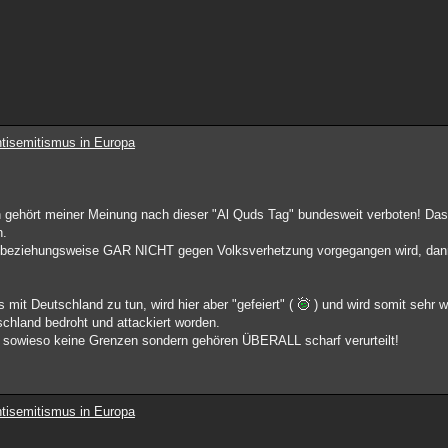
tisemitismus in Europa
n gehört meiner Meinung nach dieser "Al Quds Tag" bundesweit verboten! Da
n.
, beziehungsweise GAR NICHT gegen Volksverhetzung vorgegangen wird, dann
s mit Deutschland zu tun, wird hier aber "gefeiert" (
) und wird somit sehr 
chland bedroht und attackiert worden.
owieso keine Grenzen sondern gehören ÜBERALL scharf verurteilt!
tisemitismus in Europa