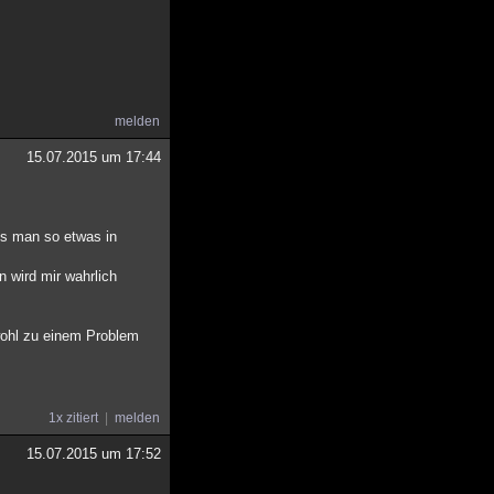
melden
15.07.2015 um 17:44
ss man so etwas in
 wird mir wahrlich
wohl zu einem Problem
1x zitiert
melden
15.07.2015 um 17:52