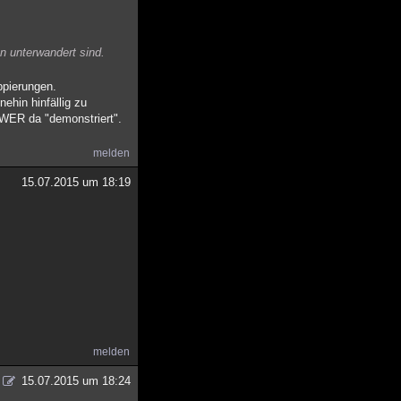
n unterwandert sind.
ppierungen.
ehin hinfällig zu
 WER da "demonstriert".
melden
15.07.2015 um 18:19
melden
15.07.2015 um 18:24