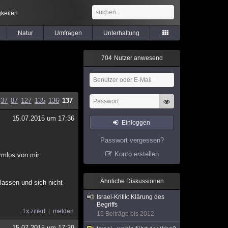
keiten
Natur
Umfragen
Unterhaltung
7
0
4
Nutzer anwesend
37
87
127
135
136
137
15.07.2015 um 17:36
Einloggen
Passwort vergessen?
Konto erstellen
rmlos von mir
Ähnliche Diskussionen
lassen und sich nicht
Israel-Kritik: Klärung des
Begriffs
1x zitiert
melden
15 Beiträge bis 2012
15.07.2015 um 17:39