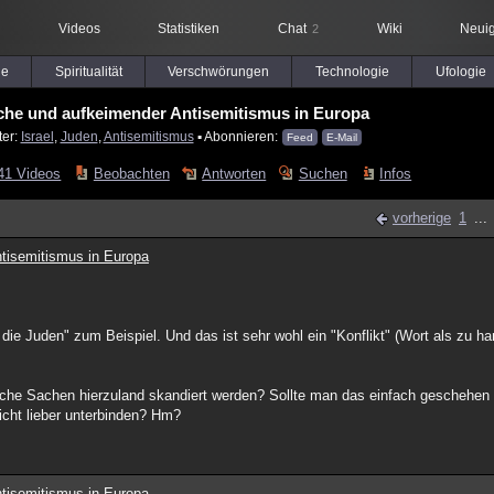
Videos
Statistiken
Chat
Wiki
Neuig
2
le
Spiritualität
Verschwörungen
Technologie
Ufologie
che und aufkeimender Antisemitismus in Europa
ter:
Israel
,
Juden
,
Antisemitismus
▪ Abonnieren:
Feed
E-Mail
41 Videos
Beobachten
Antworten
Suchen
Infos
vorherige
1
...
tisemitismus in Europa
e Juden" zum Beispiel. Und das ist sehr wohl ein "Konflikt" (Wort als zu ha
olche Sachen hierzuland skandiert werden? Sollte man das einfach geschehen 
icht lieber unterbinden? Hm?
tisemitismus in Europa