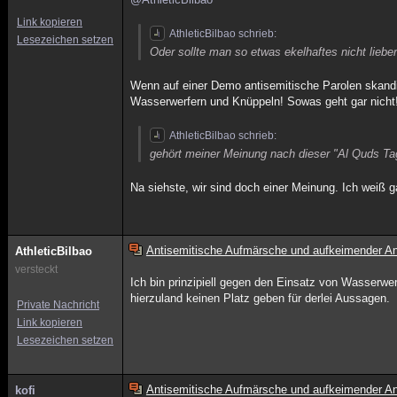
Link kopieren
AthleticBilbao schrieb:
Lesezeichen setzen
Oder sollte man so etwas ekelhaftes nicht liebe
Wenn auf einer Demo antisemitische Parolen skandie
Wasserwerfern und Knüppeln! Sowas geht gar nicht
AthleticBilbao schrieb:
gehört meiner Meinung nach dieser "Al Quds Ta
Na siehste, wir sind doch einer Meinung. Ich weiß g
Antisemitische Aufmärsche und aufkeimender An
AthleticBilbao
versteckt
Ich bin prinzipiell gegen den Einsatz von Wasserwer
hierzuland keinen Platz geben für derlei Aussagen.
Private Nachricht
Link kopieren
Lesezeichen setzen
Antisemitische Aufmärsche und aufkeimender An
kofi