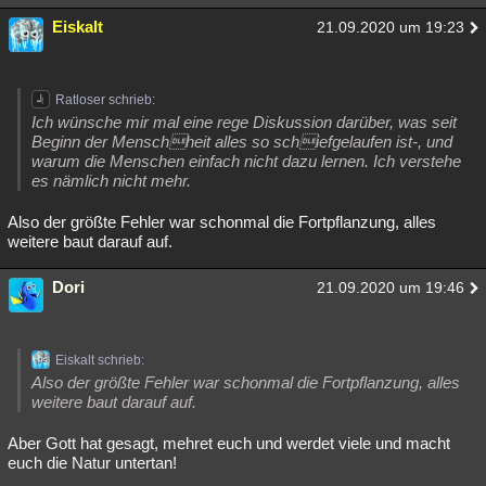
Besucht
Teilgenommen
Alle
Neue
Geschlossen
Eiskalt
21.09.2020 um 19:23
Lesenswert
Schlüsselwörter
Ratloser schrieb:
Ich wünsche mir mal eine rege Diskussion darüber, was seit
Beginn der Menschheit alles so schiefgelaufen ist-, und
warum die Menschen einfach nicht dazu lernen. Ich verstehe
es nämlich nicht mehr.
Also der größte Fehler war schonmal die Fortpflanzung, alles
weitere baut darauf auf.
Dori
21.09.2020 um 19:46
Eiskalt schrieb:
Also der größte Fehler war schonmal die Fortpflanzung, alles
weitere baut darauf auf.
Aber Gott hat gesagt, mehret euch und werdet viele und macht
euch die Natur untertan!