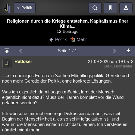
Politik
Bereiche
Religionen durch die Kriege entstehen, Kapitalismus über
Klima...
Echtzeit
Diskussionen
Blogs
Videos
Statistiken
12 Beiträge
Politik
Mehr
Chat
Wiki
Neuigkeiten
2
meine Rubriken
Seite 1 / 1
Menschen
Wissenschaft
Politik
Mystery
Kriminalfälle
Ratloser
21.09.2020 um 19:05
Diskussionsleiter
Spiritualität
Verschwörungen
Technologie
Ufologie
.....ein uneiniges Europa in Sachen Flüchtlingspolitik, Gerede und
noch mehr Gerede der Politik, ohne konkrete Lösungen.
Natur
Umfragen
Unterhaltung
weitere Rubriken
Was ich eigentlich damit sagen möchte, lernt der Mensch
eigentlich nicht dazu? Muss der Karren komplett vor die Wand
Philosophie
Träume
Orte
Esoterik
Literatur
gefahren werden?
Astronomie
Helpdesk
Gruppen
Gaming
Filme
Ich wünsche mir mal eine rege Diskussion darüber, was seit
Beginn der Menschheit alles so schiefgelaufen ist-, und
Musik
Clash
Verbesserungen
Allmystery
English
warum die Menschen einfach nicht dazu lernen. Ich verstehe es
nämlich nicht mehr.
Übersichten