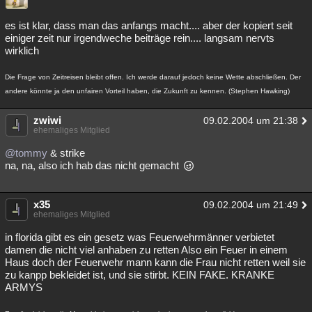
es ist klar, dass man das anfangs macht.... aber der kopiert seit
einiger zeit nur irgendweche beiträge rein.... langsam nervts
wirklich
Die Frage von Zeitreisen bleibt offen. Ich werde darauf jedoch keine Wette abschließen. Der
andere könnte ja den unfairen Vorteil haben, die Zukunft zu kennen. (Stephen Hawking)
zwiwi
09.02.2004 um 21:38
ehemaliges Mitglied
@tommy
& strike
na, na, also ich hab das nicht gemacht
x35
09.02.2004 um 21:49
ehemaliges Mitglied
in florida gibt es ein gesetz was Feuerwehrmänner verbietet
damen die nicht viel anhaben zu retten Also ein Feuer in einem
Haus doch der Feuerwehr mann kann die Frau nicht retten weil sie
zu kanpp bekleidet ist, und sie stirbt. KEIN FAKE. KRANKE
ARMYS