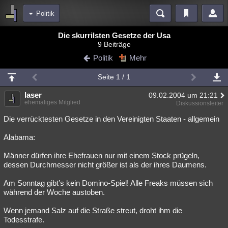
Politik
Bereiche
Die skurrilsten Gesetze der Usa
9 Beiträge
Echtzeit
Diskussionen
Blogs
Videos
Statistiken
Politik
Mehr
Chat
Wiki
Neuigkeiten
2
Seite 1 / 1
meine Rubriken
laser
09.02.2004 um 21:21
Menschen
Wissenschaft
Politik
Mystery
Kriminalfälle
ehemaliges Mitglied
Diskussionsleiter
Spiritualität
Verschwörungen
Technologie
Ufologie
Die verrücktesten Gesetze in den Vereinigten Staaten - allgemein
Alabama:
Natur
Umfragen
Unterhaltung
weitere Rubriken
Männer dürfen ihre Ehefrauen nur mit einem Stock prügeln,
dessen Durchmesser nicht größer ist als der ihres Daumens.
Philosophie
Träume
Orte
Esoterik
Literatur
Am Sonntag gibt’s kein Domino-Spiel! Alle Freaks müssen sich
Astronomie
Helpdesk
Gruppen
Gaming
Filme
während der Woche austoben.
Musik
Clash
Verbesserungen
Allmystery
English
Wenn jemand Salz auf die Straße streut, droht ihm die
Todesstrafe.
Übersichten