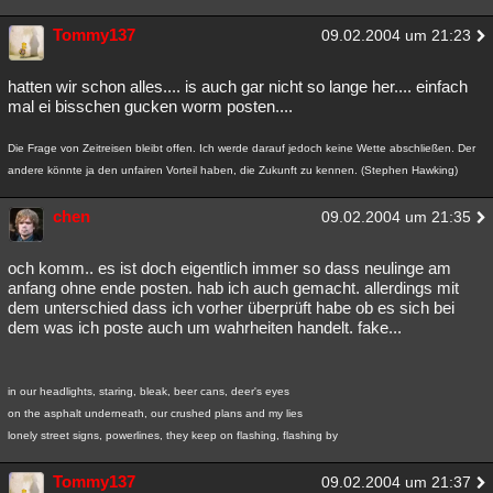
Tommy137
09.02.2004 um 21:23
hatten wir schon alles.... is auch gar nicht so lange her.... einfach
mal ei bisschen gucken worm posten....
Die Frage von Zeitreisen bleibt offen. Ich werde darauf jedoch keine Wette abschließen. Der
andere könnte ja den unfairen Vorteil haben, die Zukunft zu kennen. (Stephen Hawking)
chen
09.02.2004 um 21:35
och komm.. es ist doch eigentlich immer so dass neulinge am
anfang ohne ende posten. hab ich auch gemacht. allerdings mit
dem unterschied dass ich vorher überprüft habe ob es sich bei
dem was ich poste auch um wahrheiten handelt. fake...
in our headlights, staring, bleak, beer cans, deer's eyes
on the asphalt underneath, our crushed plans and my lies
lonely street signs, powerlines, they keep on flashing, flashing by
Tommy137
09.02.2004 um 21:37