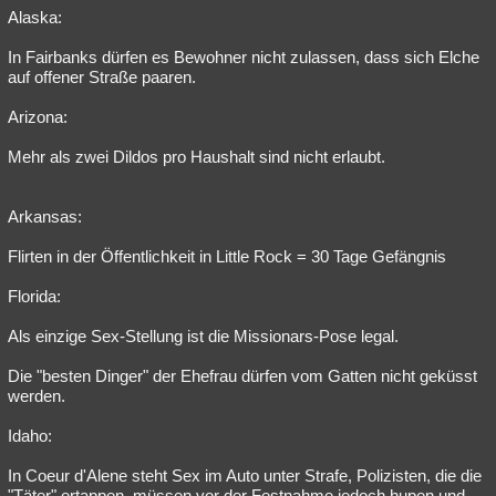
Alaska:
In Fairbanks dürfen es Bewohner nicht zulassen, dass sich Elche
auf offener Straße paaren.
Arizona:
Mehr als zwei Dildos pro Haushalt sind nicht erlaubt.
Arkansas:
Flirten in der Öffentlichkeit in Little Rock = 30 Tage Gefängnis
Florida:
Als einzige Sex-Stellung ist die Missionars-Pose legal.
Die "besten Dinger" der Ehefrau dürfen vom Gatten nicht geküsst
werden.
Idaho:
In Coeur d'Alene steht Sex im Auto unter Strafe, Polizisten, die die
"Täter" ertappen, müssen vor der Festnahme jedoch hupen und