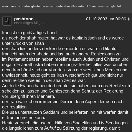
Besucht
Teilgenommen
Alle
Neue
Geschlossen
man muss nicht alles glauben was man sieht,aber alles sehen können was man glaubt!
Lesenswert
Schlüsselwörter
pashtoon
01.10.2003 um 00:06
ehemaliges Mitglied
Iran ist ein groß artiges Land
als noch der shah regiert hat war es kapitalistisch und es würde
unter drückt von shah
der shah lies anders denkende ermorden es war ein Diktatur
Iran lebt nach der sharia und last auch andere Rehlegionen zu
im Parlament sitzen neben moslime auch Juden und Christen und
sogar die Zarathustra haben meinungs- frei heit,alles was du über
denn Iran hörst sind nur Vorurteile von der westlichen Medien und
unwiesenheit, heute geht es Iran wirtschaftlich gut und nicht nur
denn reichen wie es in der shah zeit es war.
Auch die Frauen haben dort rechte, sie haben auch das Recht sich
scheiden zu lassen und Genieseen denn Schutz der Regierung
vor übergriff ihren Männern.
der Iran war schon immer ein Dorn in denn Augen der usa nach
der revulition
Die usa unterstützen Saddam und belieferten ihn mit warfen damit
er Iran angreifen kann.
Heute versucht die usa mit Hilfe von Saateliten und tv Sendungen
die jungeidlichen zum Aufruf zu Stürzung der regierung, damit