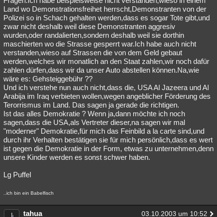
Fragen.Ich habe beispielsweise nicht verstanden,wieso in einem
Land wo Demonstrationsfreihet herrscht,Demonstranten von der
Polizei so in Schach gehalten werden,dass es sogar Tote gibt,und
zwar nicht deshalb weil diese Demonstranten aggresiv
wurden,oder randalierten,sondern deshalb weil sie dorthin
maschierten wo die Strasse gesperrt war.Ich habe auch nicht
verstanden,wieso auf Strassen die von dem Geld gebaut
werden,welches wir monatlich an den Staat zahlen,wir noch dafür
zahlen dürfen,dass wir da unser Auto abstellen können.Na,wie
wäre es: Gehsteiggebühr ??
Und ich verstehe nun auch nicht,dass die, USA Al Jazeera und Al
Arabija im Iraq verbieten wollen,wegen angeblicher Förderung des
Terorrismus im Land. Das sagen ja gerade die richtigen.
Ist das alles Demokratie ? Wenn ja,dann möchte ich noch
sagen,dass die USA,als Vertreter dieser,na sagen wir mal
"moderner" Demokratie,für mich das Feinbild a la carte sind,und
durch ihr Verhalten bestätigen sie für mich persönlich,dass es wert
ist gegen die Demokratie in der Form, etwas zu unternehmen,denn
unsere Kinder werden es sonst schwer haben.
Lg Puffel
..ich bin ein Babelfisch
tahua
03.10.2003 um 10:52