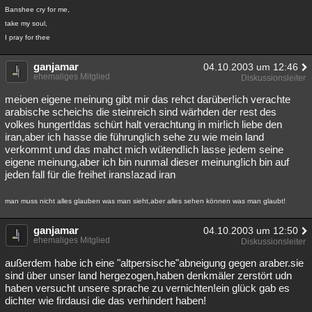
Banshee cry for me,
take my soul,
I pray for thee
ganjamar
04.10.2003 um 12:46
ehemaliges Mitglied
Diskussionsleiter
meioen eigene meinung gibt mir das rehct darüber!ich verachte
arabische scheichs die steinreich sind wärhden der rest des
volkes hungert!das schürt halt verachtung in mir!ich liebe den
iran,aber ich hasse die führung!ich sehe zu wie mein land
verkommt und das mahct mich wütend!ich lasse jedem seine
eigene meinung,aber ich bin nunmal dieser meinung!ich bin auf
jeden fall für die freihet irans!azad iran
man muss nicht alles glauben was man sieht,aber alles sehen können was man glaubt!
ganjamar
04.10.2003 um 12:50
ehemaliges Mitglied
Diskussionsleiter
außerdem habe ich eine "altpersische"abneigung gegen araber.sie
sind über unser land hergezogen,haben denkmäler zerstört udn
haben versucht unsere sprache zu vernichten!ein glück gab es
dichter wie firdausi die das verhindert haben!