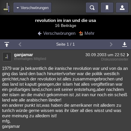
Verschwörungen
Bereiche
revolution im iran und die usa
16 Beiträge
Echtzeit
Diskussionen
Blogs
Videos
Statistiken
Verschwörungen
Mehr
Chat
Wiki
Neuigkeiten
Seite 1 / 1
meine Rubriken
ganjamar
30.09.2003 um 22:52
Menschen
Wissenschaft
Politik
Mystery
Kriminalfälle
ehemaliges Mitglied
Diskussionsleiter
Spiritualität
Verschwörungen
Technologie
Ufologie
1979 war ja bekanntlich die iranische revolution war und von da an
ging das land den bach hinunter!vorher war die politik westlich
gerichtet,nach der revolution ist alles zusammengebrochen und
Natur
Umfragen
Unterhaltung
das land ist kaputt geangen,der islam hat alles vergiftet!iran war
weitere Rubriken
ein großartiges land,schon seit seiner entstehung,aber nachdem
der islam an die mahct gekommen ist ,ist iran nur noch ein scheiß
Philosophie
Träume
Orte
Esoterik
Literatur
land wie alle arabischen länder!
ein anderer punkt ist,was haben die amerikaner mit alledem zu
Astronomie
Helpdesk
Gruppen
Gaming
Filme
tun!ich würde gerne wissen was ihr über all dies wisst und was
eure meinung zu alledem ist!
Musik
Clash
Verbesserungen
Allmystery
English
mfg,
ganjamar
Übersichten