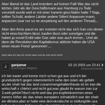
Aber liberal ist das Land trotzdem auf keinen Fall! War das nicht
letztes Jahr als der Geschäftsmann aus Hamburg zu Tode
verurteilt wurde weil er mit einer Iranerin geschlafen hatte ? Naja,
selber Schuld, andere Länder andere Sitten! Anpassen mann,
anpassen (war nur so ne anspielung auf den anderen Thread)...
Aber den Amis passt es am meisten nicht das sich Iran von denen
nicht einschüchtern lässt, kaufen lässt oder sonstiges und die
haben ja soviel Erdöl oder Gas oder was auch immer... Und als
dann die Revolution den Kapitalismus ablöste haben die USA
einen neuen Feind 'gewonnen'....
Jetzt weis ich das ich nichts weis und du erst recht nicht!
ganjamar
02.10.2003 um 23:41
ehemaliges Mitglied
Diskussionsleiter
ich bin iraner und kenne mich schon gut aus und ich bin
grundsätzlich gegen islamisten!ich sehe den islam als gefahr
an,der shah hat das land zusammengehalten!heute ist im iran die
wirtschaft s chlehct und nicht gut,was glaubt ihr warum iran zur
3.welt gehört?doch nicht weil das pro-kopfeinkommen eines
iraners höher als das eines europäers ist!natürlich war der shah
ein diktator,aber er hatte eine demokratische ei stellung!die usa