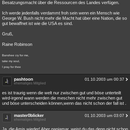
Besatzungsmacht über die Ressourcen des Landes verfügen.
Ich werde jedenfalls verdammt froh sein wenn ein Mensch wie
George W. Bush nicht mehr die Macht hat über eine Nation, die so
gut bewaffnet ist wie die USA es sind.
Gruß,
Raine Robinson
Banshee cry for me,
take my soul,
I pray for thee
pashtoon
01.10.2003 um 00:37
ehemaliges Mitglied
es ist traurig wenn die welt nur zwischen gut und böse unterteilt
wird-irgend wann werden die meschen nicht mehr zwischen gut
und böse unterscheiden können,wenn das nicht schon der fall ist .
master0blicker
01.10.2003 um 03:07
ehemaliges Mitglied
Ja, die Amis wieder! Aber ganjamar, weist du das denn nicht schon