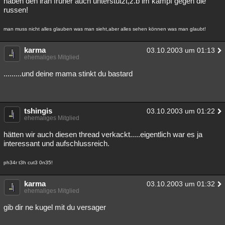
haben den iran früher auch unterstützt,z.b im kampf gegen die
russen!
man muss nicht alles glauben was man sieht,aber alles sehen können was man glaubt!
karma
03.10.2003 um 01:13
ehemaliges Mitglied
.........und deine mama stinkt du bastard
tshingis
03.10.2003 um 01:22
ehemaliges Mitglied
hätten wir auch diesen thread verkackt.....eigentlich war es ja
interessant und aufschlussreich.
ph34r t3h cut3 0n35!
karma
03.10.2003 um 01:32
ehemaliges Mitglied
gib dir ne kugel mit du versager