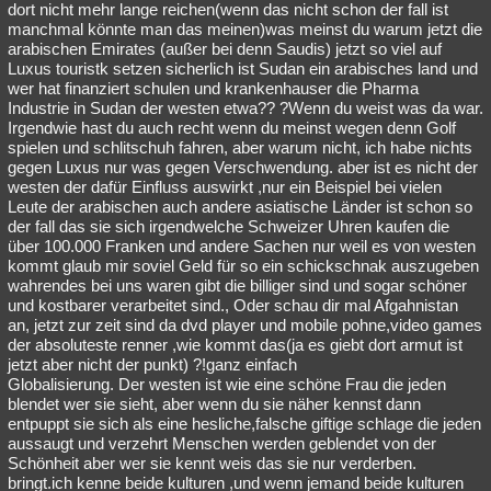
dort nicht mehr lange reichen(wenn das nicht schon der fall ist
manchmal könnte man das meinen)was meinst du warum jetzt die
arabischen Emirates (außer bei denn Saudis) jetzt so viel auf
Luxus touristk setzen sicherlich ist Sudan ein arabisches land und
wer hat finanziert schulen und krankenhauser die Pharma
Industrie in Sudan der westen etwa?? ?Wenn du weist was da war.
Irgendwie hast du auch recht wenn du meinst wegen denn Golf
spielen und schlitschuh fahren, aber warum nicht, ich habe nichts
gegen Luxus nur was gegen Verschwendung. aber ist es nicht der
westen der dafür Einfluss auswirkt ,nur ein Beispiel bei vielen
Leute der arabischen auch andere asiatische Länder ist schon so
der fall das sie sich irgendwelche Schweizer Uhren kaufen die
über 100.000 Franken und andere Sachen nur weil es von westen
kommt glaub mir soviel Geld für so ein schickschnak auszugeben
wahrendes bei uns waren gibt die billiger sind und sogar schöner
und kostbarer verarbeitet sind., Oder schau dir mal Afgahnistan
an, jetzt zur zeit sind da dvd player und mobile pohne,video games
der absoluteste renner ,wie kommt das(ja es giebt dort armut ist
jetzt aber nicht der punkt) ?!ganz einfach
Globalisierung. Der westen ist wie eine schöne Frau die jeden
blendet wer sie sieht, aber wenn du sie näher kennst dann
entpuppt sie sich als eine hesliche,falsche giftige schlage die jeden
aussaugt und verzehrt Menschen werden geblendet von der
Schönheit aber wer sie kennt weis das sie nur verderben.
bringt.ich kenne beide kulturen ,und wenn jemand beide kulturen