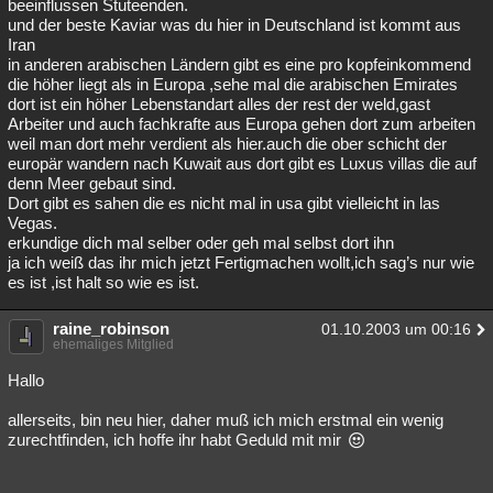
beeinflussen Stuteenden.
und der beste Kaviar was du hier in Deutschland ist kommt aus
Iran
in anderen arabischen Ländern gibt es eine pro kopfeinkommend
die höher liegt als in Europa ,sehe mal die arabischen Emirates
dort ist ein höher Lebenstandart alles der rest der weld,gast
Arbeiter und auch fachkrafte aus Europa gehen dort zum arbeiten
weil man dort mehr verdient als hier.auch die ober schicht der
europär wandern nach Kuwait aus dort gibt es Luxus villas die auf
denn Meer gebaut sind.
Dort gibt es sahen die es nicht mal in usa gibt vielleicht in las
Vegas.
erkundige dich mal selber oder geh mal selbst dort ihn
ja ich weiß das ihr mich jetzt Fertigmachen wollt,ich sag’s nur wie
es ist ,ist halt so wie es ist.
raine_robinson
01.10.2003 um 00:16
ehemaliges Mitglied
Hallo
allerseits, bin neu hier, daher muß ich mich erstmal ein wenig
zurechtfinden, ich hoffe ihr habt Geduld mit mir