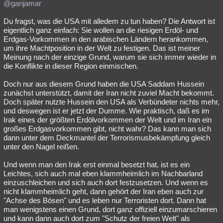
@ganjamar
Du fragst, was die USA mit alledem zu tun haben? Die Antwort ist
eigentlich ganz einfach: Sie wollen an die riesigen Erdöl- und
Erdgas-Vorkommen in den arabischen Ländern herankommen,
um ihre Machtposition in der Welt zu festigen. Das ist meiner
Meinung nach der einzige Grund, warum sie sich immer wieder in
die Konflikte in dieser Region einmischen.
Doch nur aus diesem Grund haben die USA Saddam Hussein
zunächst unterstützt, damit der Iran nicht zuviel Macht bekommt.
Doch später nutzte Hussein den USA als Verbündeter nichts mehr,
und deswegen ist er jetzt der Dumme. Wie praktisch, daß es im
Irak eines der größten Erdölvorkommen der Welt und im Iran ein
großes Erdgasvorkommen gibt, nicht wahr? Das kann man sich
dann unter dem Deckmantel der Terrorismusbekämpfung gleich
unter den Nagel reißen.
Und wenn man den Irak erst einmal besetzt hat, ist es ein
Leichtes, sich auch mal eben klammheimlich im Nachbarland
einzuschleichen und sich auch dort festzusetzen. Und wenn es
nicht klammheimlich geht, dann gehört der Iran eben auch zur
"Achse des Bösen" und es leben nur Terroristen dort. Dann hat
man wenigstens einen Grund, dort ganz offiziell einzumarschieren
und kann dann auch dort zum "Schutz der freien Welt" als