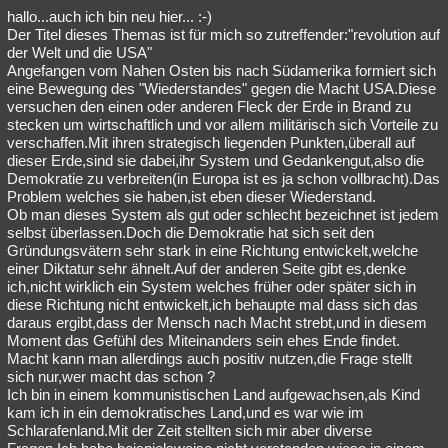
hallo...auch ich bin neu hier... :-)
Der Titel dieses Themas ist für mich so zutreffender:"revolution auf
der Welt und die USA"
Angefangen vom Nahen Osten bis nach Südamerika formiert sich
eine Bewegung des "Wiederstandes" gegen die Macht USA.Diese
versuchen den einen oder anderen Fleck der Erde in Brand zu
stecken um wirtschaftlich und vor allem militärisch sich Vorteile zu
verschaffen.Mit ihren strategisch liegenden Punkten,überall auf
dieser Erde,sind sie dabei,ihr System und Gedankengut,also die
Demokratie zu verbreiten(in Europa ist es ja schon vollbracht).Das
Problem welches sie haben,ist eben dieser Wiederstand.
Ob man dieses System als gut oder schlecht bezeichnet ist jedem
selbst überlassen.Doch die Demokratie hat sich seit den
Gründungsvätern sehr stark in eine Richtung entwickelt,welche
einer Diktatur sehr ähnelt.Auf der anderen Seite gibt es,denke
ich,nicht wirklich ein System welches früher oder später sich in
diese Richtung nicht entwickelt,ich behaupte mal dass sich das
daraus ergibt,dass der Mensch nach Macht strebt,und in diesem
Moment das Gefühl des Miteinanders sein ehes Ende findet.
Macht kann man allerdings auch positiv nutzen,die Frage stellt
sich nur,wer macht das schon ?
Ich bin in einem kommunistischen Land aufgewachsen,als Kind
kam ich in ein demokratisches Land,und es war wie im
Schlarafenland.Mit der Zeit stellten sich mir aber diverse