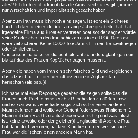
alles? Ist doch echt bekannt das die Amis, seid sie es gibt, immer
nur wirtschaftlich und imperialistisch gedacht haben!
Aber zum Iran muss ich noch eins sagen. Ist echt ein Sicheres
Land. Ich kenne einen der im Iran lange Jahre gearbeitet hat (hat
irgendeine Firma aus Kroatien vertreten oder so) der sagt er würde
seine Kinder eher in den Iran schicken als in die USA. Denn es
wäre viel sicherer. Keine 10000 Tote Jährlich in den Bandenkriegen
oder ähnlichem....
Und anscheinend sollen die echt tolerant zu anderstgläubigen sein
bis auf das das Frauen Kopftücher tragen müssen....
Aber viele haben vom Iran ein sehr falsches Bild und vergleichen
das allzuschnell mit den Verhältnissen die in Afghanistan
herrschten (als bsp..)!
Ich habe mal eine Reportage gesehen die zeigen sollte das die
Frauen auch Rechte haben sich z.B. scheiden zu dürfen, usw...
und es war wahr... eine hatte sogar sich schon einen anderen
Mann gefunden und wollte vor Gericht (oder sowas ähnlichem, 1
Mann mit dem Recht zu entscheiden was richtig und was falsch
ist, keine anwälte oder der gleichen)! Unglaublich!! Aber die Frau
hat dann doch verloren, hat kein Kind bekommen weil sie eine
Frau war die 'schon' einen anderen Mann hat...