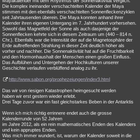
Mayakalender mit dem Rhythmus der Sonnenaktivität verglich.
Die komplex ineinander verschachtelten Kalender der Maya
stimmen mit den ebenfalls verschachtelten Sonnenfleckenzyklen
seit Jahrtausenden überein. Die Maya konnten anhand ihrer
Kalender ihren eigenen Untergang im 7. Jahrhundert vorhersehen.
Sowohl das Magnetfeld der Sonne als auch dasjenige der
Sonnenflecken kehrte sich in diesem Zeitraum um (440 – 814 n.
Chr.). Ebenfalls war die Intensität der auf die Magnetosphäre der
Erde auftreffenden Strahlung in dieser Zeit deutlich höher als
vorher und nachher. Die Sonnenaktivität hat auf die Fruchtbarkeit
und den Hormonhaushalt der Menschen einen großen Einfluss.
Das Aufblühen und Untergehen der Hochkulturen unserer
Geschichte verlaufen verblüffend analog zu ihr.
http://www.sabon.org/prophezeiungen/index9.html
Das wir von riesigen Katastrophen heimgesucht werden
haben wir erst gestern wieder erlebt.
Drei Tage zuvor war ein fast gleichstarkes Beben in der Antarktis
Wenn ich mich richtig errinnere endet auch die grosse
Kalenderrunde von 52 Jahren
im Jahre 2012, als ein rein mathematisches Enden des Kalenders
und kein appruptes Enden.
Was mich immer wundert, ist, warum der Kalender soweit in die