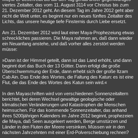
viertes Zeitalter, das vom 11. August 3114 vor Christus bis zum
21. Dezember 2012 geht. An diesem Tag im Jahre 2012 geht aber
nicht die Welt unter, es beginnt nur ein neues fünftes Zeitalter des
Lichts, das unsere heutige tiefe Finsternis durch Liebe ersetzt.
Am 21. Dezember 2012 wird laut einer Maya-Prophezeiung etwas
schreckliches passieren. Die Maya nahmen an, daß dann wieder
ein Neuanfang anstehe, und daß vorher alles zerstört werden
müsse:
»Dann ist der Himmel geteilt, dann ist das Land erhöht, und dann
beginnt dort das Buch der 13 Götter. Dann erfolgt die große
Überschwemmung der Erde, dann erhebt sich der große Itzam
Cab Ain. Das Ende des Wortes, die Faltung des Katun: es ist eine
Flut, die das Ende des Wortes des Katun sein wird.«
In den Mayaschriften wird von verschiedenen Sonnenzeitaltern
berichtet, bei deren Wechsel gewaltige geologische oder
klimatischen Veränderungen und Katastrophen die Menschen
heimsuchen. Für das kommende Sonnenzeitalter, das anhand
ihres 5200jährigen Kalenders im Jahre 2012 beginnt, prophezeien
die Maya, daß Seen ausgeleert werden, Berge umstürzen und
Länder in den Fluten der Meere versinken. Müssen wir in den
nächsten Jahrzehnten mit einer Erd-Polverschiebung rechnen?