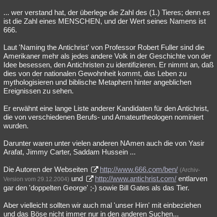
... wer verstand hat, der überlege die Zahl des (1.) Tieres; denn es
ist die Zahl eines MENSCHEN, und der Wert seines Namens ist
666.
Laut 'Naming the Antichrist' von Professor Robert Fuller sind die
Amerikaner mehr als jedes andere Volk in der Geschichte von der
Idee besessen, den Antichristen zu identifizieren. Er nimmt an, daß
dies von der nationalen Gewohnheit kommt, das Leben zu
mythologisieren und biblische Metaphern hinter angeblichen
Ereignissen zu sehen.
Er erwähnt eine lange Liste anderer Kandidaten für den Antichrist,
die von verschiedenen Berufs- und Amateurtheologen nominiert
wurden.
Darunter waren unter vielen anderen NAmen auch die von Yasir
Arafat, Jimmy Carter, Saddam Hussein ...
Die Autoren der Webseiten
http://www.666.com/ben/
(Archiv-
und
http://www.antichrist.com/
entlarven
Version vom 29.12.2004)
gar den 'doppelten George' ;-) sowie Bill Gates als das Tier.
Aber vielleicht sollten wir auch mal 'unser Hirn' mit einbeziehen
und das Böse nicht immer nur in den anderen Suchen...