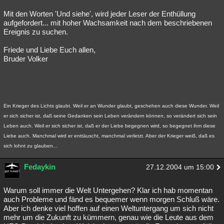
Mit den Worten 'Und siehe', wird jeder Leser der Enthüllung
aufgefordert... mit hoher Wachsamkeit nach dem beschriebenen
Ereignis zu suchen.
Friede und Liebe Euch allen,
Bruder Volker
Ein Krieger des Lichts glaubt. Weil er an Wunder glaubt, geschehen auch diese Wunder. Weil
er sich sicher ist, daß seine Gedanken sein Leben verändern können, so verändert sich sein
Leben auch. Weil er sich sicher ist, daß er der Liebe begegnen wird, so begegnet ihm diese
Liebe auch. Manchmal wird er enttäuscht, manchmal verletzt. Aber der Krieger weiß, daß es
sich lohnt zu glauben...
Fedaykin
27.12.2004 um 15:00
Warum soll immer die Welt Untergehen? Klar ich hab momentan
auch Probleme und fänd es bequemer wenn morgen Schluß wäre.
Aber ich denke viel hoffen auf einen Weltuntergang um sich nicht
mehr um die Zukunft zu kümmern, genau wie die Leute aus dem