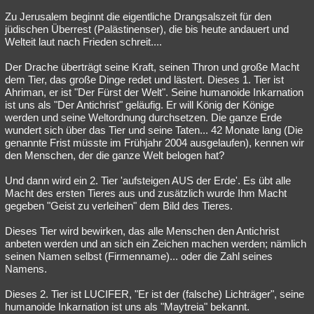
Zu Jerusalem beginnt die eigentliche Drangsalszeit für den
jüdischen Überrest (Palästinenser), die bis heute andauert und
Welteit laut nach Frieden schreit....
Der Drache überträgt seine Kraft, seinen Thron und große Macht
dem Tier, das große Dinge redet und lästert. Dieses 1. Tier ist
Ahriman, er ist "Der Fürst der Welt". Seine humanoide Inkarnation
ist uns als "Der Antichrist" geläufig. Er will König der Könige
werden und seine Weltordnung durchsetzen. Die ganze Erde
wundert sich über das Tier und seine Taten... 42 Monate lang (Die
genannte Frist müsste im Frühjahr 2004 ausgelaufen), kennen wir
den Menschen, der die ganze Welt belogen hat?
Und dann wird ein 2. Tier 'aufsteigen AUS der Erde'. Es übt alle
Macht des ersten Tieres aus und zusätzlich wurde Ihm Macht
gegeben "Geist zu verleihen" dem Bild des Tieres.
Dieses Tier wird bewirken, das alle Menschen den Antichrist
anbeten werden und an sich ein Zeichen machen werden; nämlich
seinen Namen selbst (Firmenname)... oder die Zahl seines
Namens.
Dieses 2. Tier ist LUCIFER, "Er ist der (falsche) Lichträger", seine
humanoide Inkarnation ist uns als "Maytreia" bekannt.