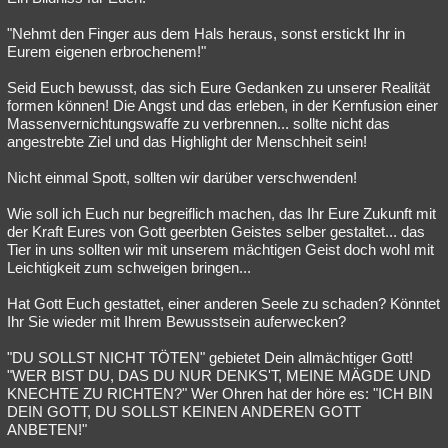
"Nehmt den Finger aus dem Hals heraus, sonst erstickt Ihr in
Eurem eigenen erbrochenem!"
Seid Euch bewusst, das sich Eure Gedanken zu unserer Realität
formen können! Die Angst und das erleben, in der Kernfusion einer
Massenvernichtungswaffe zu verbrennen... sollte nicht das
angestrebte Ziel und das Highlight der Menschheit sein!
Nicht einmal Spott, sollten wir darüber verschwenden!
Wie soll ich Euch nur begreiflich machen, das Ihr Eure Zukunft mit
der Kraft Eures von Gott geerbten Geistes selber gestaltet... das
Tier in uns sollten wir mit unserem mächtigen Geist doch wohl mit
Leichtigkeit zum schweigen bringen...
Hat Gott Euch gestattet, einer anderen Seele zu schaden? Könntet
Ihr Sie wieder mit Ihrem Bewusstsein auferwecken?
"DU SOLLST NICHT TÖTEN" gebietet Dein allmächtiger Gott!
"WER BIST DU, DAS DU NUR DENKS'T, MEINE MÄGDE UND
KNECHTE ZU RICHTEN?" Wer Ohren hat der höre es: "ICH BIN
DEIN GOTT, DU SOLLST KEINEN ANDEREN GOTT
ANBETEN!"