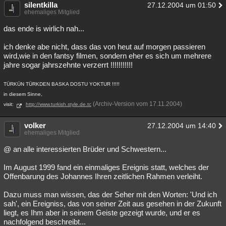
silentkilla
27.12.2004 um 01:50
ehemaliges Mitglied
das ende is wirlich nah...
ich denke abe nicht, dass das von heut auf morgen passieren
wird,wie in den fantsy filmen, sondern eher es sich um mehrere
jahre sogar jahrszehnte verzerrt !!!!!!!!!!!
TÜRKÜN TÜRKDEN BASKA DOSTU YOKTUR !!!!!
in diesem Sinne,
(Archiv-Version vom 17.11.2004)
visit:
http://www.turkish.style.de.tc
volker
27.12.2004 um 14:40
ehemaliges Mitglied
@ an alle interessierten Brüder und Schwestern...
Im August 1999 fand ein einmaliges Ereignis statt, welches der
Offenbarung des Johannes Ihren zeitlichen Rahmen verleiht.
Dazu muss man wissen, das der Seher mit den Worten: 'Und ich
sah', ein Ereigniss, das von seiner Zeit aus gesehen in der Zukunft
liegt, es Ihm aber in seinem Geiste gezeigt wurde, und er es
nachfolgend beschreibt...