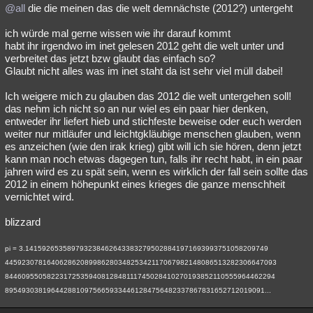
@all
die die meinen das die welt demnächste (2012?) untergeht
ich würde mal gerne wissen wie ihr darauf kommt
habt ihr irgendwo im inet gelesen 2012 geht die welt unter und
verbreitet das jetzt bzw glaubt das einfach so?
Glaubt nicht alles was im inet staht da ist sehr viel müll dabei!
Ich weigere mich zu glauben das 2012 die welt untergehen soll!
das nehm ich nicht so an nur wiel es ein paar hier denken,
entweder ihr liefert hieb und stichfeste beweise oder euch werden
weiter nur mitläufer und leichtgkläubige menschen glauben, wenn
es anzeichen (wie den irak krieg) gibt will ich sie hören, denn jetzt
kann man noch etwas dagegen tun, falls ihr recht habt, in ein paar
jahren wird es zu spät sein, wenn es wirklich der fall sein sollte das
2012 in einem höhepunkt eines krieges die ganze menschheit
vernichtet wird.
blizzard
pi = 3.1415926535897932384626433832795028841971693993751058209749
44592307816406286208998628034825342117067982148086513282306647093
84460955058223172535940812848111745028410270193852110555964462294
89549303819644288109756659334461284756482337867831652712019091...