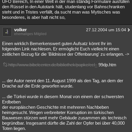
UFO Bereich, In einer Welt in der man ständig Formulare ausfüllen
den Rüssel in den Autotank hält, studenlang vor Bahnschranken
steht und in Tristes verfällt, da sucht man was Mytisches was
besonderes, is aber halt nicht so,
volker
27.12.2004 um 15:04
ehemaliges Mitglied
Einen wirklich Bemerkenswert guten Aufsatz könnt Ihr im
folgenden Link nachlesen. Er ermöglicht Euch vielleicht einen
zeitlichen Bezug für die 'Bildnisse der Offenbarung' zu erlangen. ->
http://www.bibelcenter.de/bibliothek/papke/ecl_
99dp.htm
... der Autor nennt den 11. August 1999 als den Tag, an dem der
Drache auf die Erde geworfen wurde.
... die Türkei wurde in diesem Monat von einem der schwersten
Erdbeben
der europäischen Geschichte mit mehreren Nachbeben
heimgesucht. Wegen verbreiteter Korruption im türkischen
Bauwesen stürzen weit mehr Gebäude zusammen als technisch
begründbar. Insgesamt dürfte die Zahl der Opfer bei über 40,000
Toten liegen.