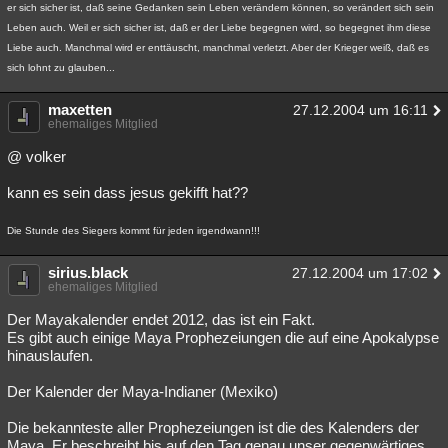
er sich sicher ist, daß seine Gedanken sein Leben verändern können, so verändert sich sein
Leben auch. Weil er sich sicher ist, daß er der Liebe begegnen wird, so begegnet ihm diese
Liebe auch. Manchmal wird er enttäuscht, manchmal verletzt. Aber der Krieger weiß, daß es
sich lohnt zu glauben...
maxetten
27.12.2004 um 16:11
ehemaliges Mitglied
@ volker
kann es sein dass jesus gekifft hat??
Die Stunde des Siegers kommt für jeden irgendwann!!!
sirius.black
27.12.2004 um 17:02
ehemaliges Mitglied
Der Mayakalender endet 2012, das ist ein Fakt.
Es gibt auch einige Maya Prophezeiungen die auf eine Apokalypse
hinauslaufen.
Der Kalender der Maya-Indianer (Mexiko)
Die bekannteste aller Prophezeiungen ist die des Kalenders der
Maya. Er beschreibt bis auf den Tag genau unser gegenwärtiges