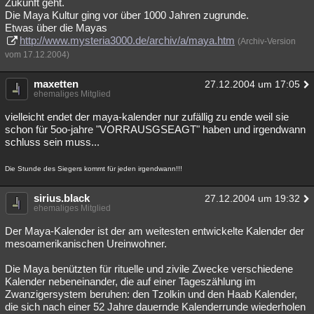
Zukunft geht.
Die Maya Kultur ging vor über 1000 Jahren zugrunde.
Etwas über die Mayas
http://www.mysteria3000.de/archiv/a/maya.htm
(Archiv-Version
vom 17.12.2004)
maxetten
27.12.2004 um 17:05
ehemaliges Mitglied
vielleicht endet der maya-kalender nur zufällig zu ende weil sie
schon für 5oo-jahre "VORRAUSGSEAGT" haben und irgendwann
schluss sein muss...
Die Stunde des Siegers kommt für jeden irgendwann!!!
sirius.black
27.12.2004 um 19:32
ehemaliges Mitglied
Der Maya-Kalender ist der am weitesten entwickelte Kalender der
mesoamerikanischen Ureinwohner.
Die Maya benützten für rituelle und zivile Zwecke verschiedene
Kalender nebeneinander, die auf einer Tageszählung im
Zwanzigersystem beruhen: den Tzolkin und den Haab Kalender,
die sich nach einer 52 Jahre dauernde Kalenderrunde wiederholen