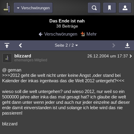
Verschwörungen
Bereiche
Das Ende ist nah
38 Beiträge
Echtzeit
Diskussionen
Blogs
Videos
Statistiken
Verschwörungen
Mehr
Chat
Wiki
Neuigkeiten
2
Seite
2
/ 2
meine Rubriken
blizzard
26.12.2004 um 17:37
Menschen
Wissenschaft
Politik
Mystery
Kriminalfälle
ehemaliges Mitglied
Spiritualität
Verschwörungen
Technologie
Ufologie
@ geman
>>>2012 geht die welt nicht unter keine Angst ,oder stand bei
Kalender der inkas irgentwas das die Welt 2012 untergeht?<<<
Natur
Umfragen
Unterhaltung
weitere Rubriken
wieso soll die welt untergehen? und wieso 2012, nur weil so ein
5000000 jahre alter inka das mal gesagt hat? ich glaube die welt
Philosophie
Träume
Orte
Esoterik
Literatur
geht dann unter wenn jeder und auch nur jeder einzelne auf dieser
erde damit einverstanden ist und solange ich lebe wird das nie
Astronomie
Helpdesk
Gruppen
Gaming
Filme
passieren!
Musik
Clash
Verbesserungen
Allmystery
English
blizzard
Übersichten