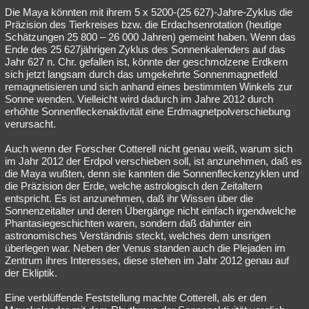
Die Maya könnten mit ihrem 5 x 5200-(25 627)-Jahre-Zyklus die
Präzision des Tierkreises bzw. die Erdachsenrotation (heutige
Schätzungen 25 800 – 26 000 Jahren) gemeint haben. Wenn das
Ende des 25 627jährigen Zyklus des Sonnenkalenders auf das
Jahr 627 n. Chr. gefallen ist, könnte der geschmolzene Erdkern
sich jetzt langsam durch das umgekehrte Sonnenmagnetfeld
remagnetisieren und sich anhand eines bestimmten Winkels zur
Sonne wenden. Vielleicht wird dadurch im Jahre 2012 durch
erhöhte Sonnenfleckenaktivität eine Erdmagnetpolverschiebung
verursacht.
Auch wenn der Forscher Cotterell nicht genau weiß, warum sich
im Jahr 2012 der Erdpol verschieben soll, ist anzunehmen, daß es
die Maya wußten, denn sie kannten die Sonnenfleckenzyklen und
die Präzision der Erde, welche astrologisch den Zeitaltern
entspricht. Es ist anzunehmen, daß ihr Wissen über die
Sonnenzeitalter und deren Übergänge nicht einfach irgendwelche
Phantasiegeschichten waren, sondern daß dahinter ein
astronomisches Verständnis steckt, welches dem unsrigen
überlegen war. Neben der Venus standen auch die Plejaden im
Zentrum ihres Interesses, diese stehen im Jahr 2012 genau auf
der Ekliptik.
Eine verblüffende Feststellung machte Cotterell, als er den