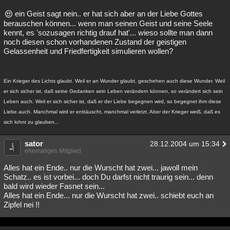
ein Geist sagt nein.. er hat sich aber an der Liebe Gottes
berauschen können... wenn man seinen Geist und seine Seele
kennt, es 'sozusagen richtig drauf hat'... wieso sollte man dann
noch diesen schon vorhandenen Zustand der geistigen
Gelassenheit und Friedfertigkeit simulieren wollen?
Ein Krieger des Lichts glaubt. Weil er an Wunder glaubt, geschehen auch diese Wunder. Weil
er sich sicher ist, daß seine Gedanken sein Leben verändern können, so verändert sich sein
Leben auch. Weil er sich sicher ist, daß er der Liebe begegnen wird, so begegnet ihm diese
Liebe auch. Manchmal wird er enttäuscht, manchmal verletzt. Aber der Krieger weiß, daß es
sich lohnt zu glauben...
sator
28.12.2004 um 15:34
ehemaliges Mitglied
Alles hat ein Ende.. nur die Wurscht hat zwei... jawoll mein
Schatz.. es ist vorbei... doch Du darfst nicht traurig sein... denn
bald wird wieder Fasnet sein...
Alles hat ein Ende... nur die Wurscht hat zwei.. schiebt euch an
Zipfel nei !!