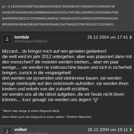
Besucht
Teilgenommen
Alle
Neue
Geschlossen
pi = 3.1415926535897932384626433832795028841971693993751058209749
44592307816406286208998628034825342117067982148086513282306647093
Lesenswert
Schlüsselwörter
84460955058223172535940812848111745028410270193852110555964462294
89549303819644288109756659334461284756482337867831652712019091...
tombär
26.12.2004 um 17:41
ehemaliges Mitglied
blizzard... du bringst mich auf nen genialen gedanken!
die welt wird im jahr 2012 untergehen. aber was püassiert dann mit
den menschen? die meisten werden sterben... aber ein paar
wenige.... sie werden ne zeitmaschine bauen und sich in sicherheit
bringen. zurück in die vergangeheit!
dort werden sie pyramiden und steinkreise bauen. sie werden
riesige steinkopfe auf den osterinseln aufstellen. sie werden ihren
kindern und enkeln von der zukunft erzählen.
sie werden uns all die rätsel aufgeben, die wir heute nicht lösen
können.... kurz gesagt: sie werden uns ärgern *g*
"Wenn man lange in einen Abgrund blickt,
dann blickt auch der Abgrund in einen selbst." (Fridrich Nietsche)
volker
26.12.2004 um 19:11
ehemaliges Mitglied