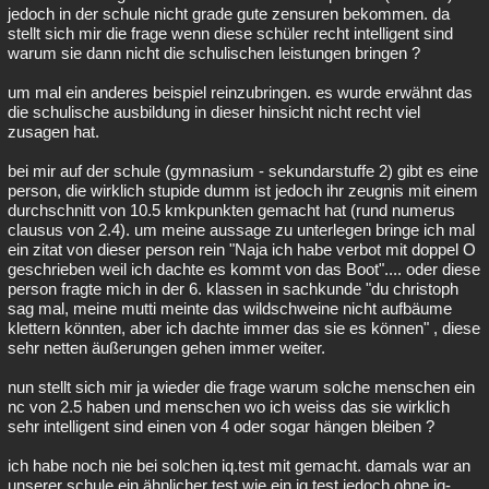
jedoch in der schule nicht grade gute zensuren bekommen. da
stellt sich mir die frage wenn diese schüler recht intelligent sind
warum sie dann nicht die schulischen leistungen bringen ?
um mal ein anderes beispiel reinzubringen. es wurde erwähnt das
die schulische ausbildung in dieser hinsicht nicht recht viel
zusagen hat.
bei mir auf der schule (gymnasium - sekundarstuffe 2) gibt es eine
person, die wirklich stupide dumm ist jedoch ihr zeugnis mit einem
durchschnitt von 10.5 kmkpunkten gemacht hat (rund numerus
clausus von 2.4). um meine aussage zu unterlegen bringe ich mal
ein zitat von dieser person rein "Naja ich habe verbot mit doppel O
geschrieben weil ich dachte es kommt von das Boot".... oder diese
person fragte mich in der 6. klassen in sachkunde "du christoph
sag mal, meine mutti meinte das wildschweine nicht aufbäume
klettern könnten, aber ich dachte immer das sie es können" , diese
sehr netten äußerungen gehen immer weiter.
nun stellt sich mir ja wieder die frage warum solche menschen ein
nc von 2.5 haben und menschen wo ich weiss das sie wirklich
sehr intelligent sind einen von 4 oder sogar hängen bleiben ?
ich habe noch nie bei solchen iq.test mit gemacht. damals war an
unserer schule ein ähnlicher test wie ein iq test jedoch ohne iq-