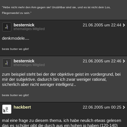
Besucht
Teilgenommen
Alle
Neue
Geschlossen
"Hebe nicht mehr den Arm gegen sie! Unzählbar sind sie, und es ist nicht dein Los,
Fliegenwedel zu sein."
Lesenswert
Schlüsselwörter
besternick
21.06.2005 um 22:44
ehemaliges Mitglied
denkmodele....
beste butter wo gibt!
besternick
21.06.2005 um 22:46
ehemaliges Mitglied
zum beispiel steht bei der der objektive geist im vordergrund, bei
mir der subjektive. dadurch bin ich zwar weniger rational,
sicherlich aber nicht weniger intelligenz..
beste butter wo gibt!
hackbert
22.06.2005 um 00:25
mal eine frage zu diesem thema. ich habe neulich etwas gelesen
das es schüler gibt die durch aus ein hohen iq haben (120-140)