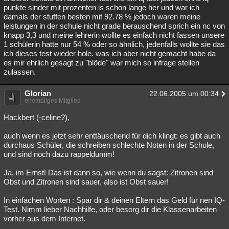
punkte sinder mit prozenten is schon lange her und war ich
damals der stuffen besten mit 92.78 % jedoch waren meine
leistungen in der schule nicht grade berauschend sprich ein nc von
knapp 3,3 und meine lehrerin wollte es einfach nicht fassen unsere
1 schülerin hatte nur 54 % oder so ähnlich, jedenfalls wollte sie das
ich dieses test wieder hole. was ich aber nicht gemacht habe da
es mir ehrlich gesagt zu "blöde" war mich so infrage stellen
zulassen.
Glorian
22.06.2005 um 00:34
ehemaliges Mitglied
Hackbert (-celine?),
auch wenn es jetzt sehr enttäuschend für dich klingt: es gibt auch
durchaus Schüler, die schreiben schlechte Noten in der Schule,
und sind noch dazu rappeldumm!
Ja, im Ernst! Das ist dann so, wie wenn du sagst: Zitronen sind
Obst und Zitronen sind sauer, also ist Obst sauer!
In einfachen Worten : Spar dir & deinen Eltern das Geld für nen IQ-
Test. Nimm lieber Nachhilfe, oder besorg dir die Klassenarbeiten
vorher aus dem Internet.