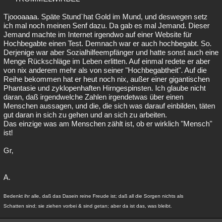
Tjoooaaaa. Späte Stund`hat Gold im Mund, und deswegen setz
ich mal noch meinen Senf dazu. Da gab es mal Jemand. Dieser
Jemand machte im Internet irgendwo auf einer Website für
Hochbegabte einen Test. Demnach war er auch hochbegabt. So.
Derjenige war aber Sozialhilfeempfänger und hatte sonst auch eine
Menge Rückschläge im Leben erlitten. Auf einmal redete er aber
von nix anderem mehr als von seiner "Hochbegabtheit". Auf die
Reihe bekommen hat er heut noch nix, außer einer gigantischen
Phantasie und zyklopenhaften Hirngespinsten. Ich glaube nicht
daran, daß irgendwelche Zahlen irgendetwas über einen
Menschen aussagen, und die, die sich was darauf einbilden, täten
gut daran in sich zu gehen und an sich zu arbeiten.
Das einzige was am Menschen zählt ist, ob er wirklich "Mensch"
ist!
Gr,
A.
Bedenkt ihr alle, daß das Dasein reine Freude ist; daß all die Sorgen nichts als
Schatten sind; sie ziehen vorbei & sind getan; aber da ist das, was bleibt.