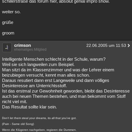
schillerstraße das forum hier, absolut genial impro show.
weiter so.
grüße
groom
crimson
22.06.2005 um 11:53
ehemaliges Mitglied
Intelligente Menschen schlecht in der Schule, warum?
Weil sie sich langweilen zum Beispiel.
Man sitzt da im Klassenzimmer und was der Lehrer einem
beizubiegen versucht, kennt man alles schon.
Daraus resutiert dann erst Langeweile und dann völliges
Desinteresse am Unterrichtsstoff.
Ist das erstmal zur Gewohnheit geworden, bleibt das Desinteresse
auch bei neuen Themen bestehen, und man bekommt vom Stoff
nicht viel mit.
Das Resultat sollte klar sein.
Don't let them steal your dreams, its all that you've got.
(Pain - Same old Song)
Wenn die Klügeren nachgeben, regieren die Dummen.