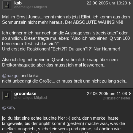
kab
22.06.2005 um 10:20
ehemaliges Mitglied
Mal im Ernst Jungs...nennt mich ab jetzt Elliot, ich komm aus dem
Schmunzeln nicht mehr heraus. Der ABSOLUTE WAHNSINN!
Ich erinner mich nur noch an die Aussage von "streetskater" oder
so ähnlich. Dieser fragte mal eben: "Also ich hab einen IQ von 160
bein einem Test, ist das viel?"
Und erst die Reaktionen! "Echt?!? Du auch?!?" Nur Hammer!
Also ich lieg mit meinem IQ wahrscheinlich knapp über nem
Dreikornbaguette aber das musst ich mal loswerden...
@nazgul
und koka:
nicht unbedingt die Größe... er muss breit und nicht zu lang sein...
groomlake
22.06.2005 um 11:08
ehemaliges Mitglied
Diskussionsleiter
@kab
,
jo, du bist eine echte leuchte hier :-) echt, denn merke, haste
langeweile, bis der anpfiff kommt (gestern) mache was, was die
eitelkeit anspricht, stichel ein wenig und grinse, ist ähnlich wie