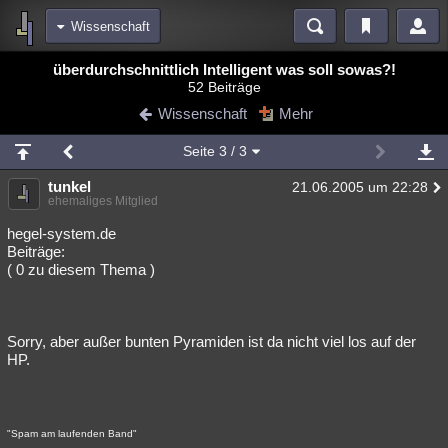
Wissenschaft
Bereiche
überdurchschnittlich Intelligent was soll sowas?!
52 Beiträge
Echtzeit
Diskussionen
Blogs
Videos
Statistiken
Wissenschaft
Mehr
Chat
Wiki
Neuigkeiten
2
Seite
3
/ 3
meine Rubriken
tunkel
21.06.2005 um 22:28
Menschen
Wissenschaft
Politik
Mystery
Kriminalfälle
ehemaliges Mitglied
Spiritualität
Verschwörungen
Technologie
Ufologie
hegel-system.de
Beiträge:
( 0 zu diesem Thema )
Natur
Umfragen
Unterhaltung
weitere Rubriken
Philosophie
Träume
Orte
Esoterik
Literatur
Sorry, aber außer bunten Pyramiden ist da nicht viel los auf der
HP.
Astronomie
Helpdesk
Gruppen
Gaming
Filme
Musik
Clash
Verbesserungen
Allmystery
English
"Spam am laufenden Band"
Übersichten