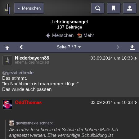
Menschen
Bereiche
Lehrlingsmangel
137 Beiträge
Echtzeit
Diskussionen
Blogs
Videos
Statistiken
Menschen
Mehr
Chat
Wiki
Neuigkeiten
3
Seite
7
/ 7
meine Rubriken
Niederbayern88
03.09.2014 um 10:33
Menschen
Wissenschaft
Politik
Mystery
Kriminalfälle
ehemaliges Mitglied
Spiritualität
Verschwörungen
Technologie
Ufologie
@gewitterhexle
Das stimmt.
"Im Nachhinein ist man immer klüger"
Natur
Umfragen
Unterhaltung
Das würde auch passen
weitere Rubriken
OddThomas
Philosophie
Träume
Orte
Esoterik
03.09.2014 um 10:33
Literatur
Astronomie
Helpdesk
Gruppen
Gaming
Filme
gewitterhexle schrieb:
Musik
Clash
Verbesserungen
Allmystery
English
Also müsste schon in der Schule der höhere Maßstab
angesetzt werden. Eine vernünftige Schulbildung ist
Übersichten