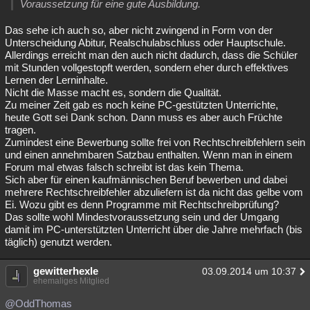
Voraussetzung für eine gute Ausbildung.
Besucht
Teilgenommen
Alle
Neue
Geschlossen
Das sehe ich auch so, aber nicht zwingend in Form von der
Unterscheidung Abitur, Realschulabschluss oder Hauptschule.
Lesenswert
Schlüsselwörter
Allerdings erreicht man den auch nicht dadurch, dass die Schüler
mit Stunden vollgestopft werden, sondern eher durch effektives
Lernen der Lerninhalte.
Nicht die Masse macht es, sondern die Qualität.
Zu meiner Zeit gab es noch keine PC-gestützten Unterrichte,
heute Gott sei Dank schon. Dann muss es aber auch Früchte
tragen.
Zumindest eine Bewerbung sollte frei von Rechtschreibfehlern sein
und einen annehmbaren Satzbau enthalten. Wenn man in einem
Forum mal etwas falsch schreibt ist das kein Thema.
Sich aber für einen kaufmännischen Beruf bewerben und dabei
mehrere Rechtschreibfehler abzuliefern ist da nicht das gelbe vom
Ei. Wozu gibt es denn Programme mit Rechtschreibprüfung?
Das sollte wohl Mindestvoraussetzung sein und der Umgang
damit im PC-unterstützten Unterricht über die Jahre mehrfach (bis
täglich) genutzt werden.
gewitterhexle
03.09.2014 um 10:37
ehemaliges Mitglied
@OddThomas