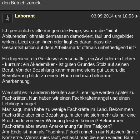
den Betrieb zurück.
Laborant
03.09.2014 um 10:53
Ich persönlich stelle mir gern die Frage, warum die "nicht
Abiturenden" oftmals dermassen demotiviert, faul und ungebildet
wirken. Liegt es an ihnen oder liegt es daran, dass die
Gesamtsituation auf dem Arbeitsmarkt oftmals unbefriedigend ist?
Ein Ingenieur, ein Geisteswissenschaftler, ein Arzt oder ein Lehrer
- kurzum: ein Akademiker - ist guten Grundes Stolz auf seinen
Beruf. Von der Bezahlung kann man meistens gut Leben, die
Bevölkerung blickt zu einem Hoch und man bekommt
Anerkennung.
Wie sieht es in anderen Berufen aus? Lehrlinge werden später zu
Fachkräften. Nun haben wir einen Fachkräftemangel und einen
Lehrlingsmangel.
Man sagt, man habe zu wenige Fachkräfte im Land. Bekommen
Fachkräfte aber eine Bezahlung, mitder sie sich mehr als nur eine
Bruchbude von einer Wohnung leisten können? Bekommen
Fachkräfte aber etwas Anerkennung für ihre Tätigkeit?
Am Ende ist man als "Fachkraft" doch ohnehin nur Nutzvieh für die
Konzerne. Wenns mies läuft, entlässt man die eben wieder. Bäm.