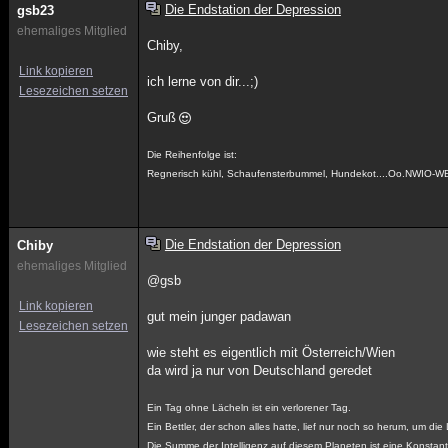
Die Endstation der Depression
gsb23
ehemaliges Mitglied
Chiby,
Link kopieren
ich lerne von dir...;)
Lesezeichen setzen
Gruß
Die Reihenfolge ist:
Regnerisch kühl, Schaufensterbummel, Hundekot....Oo.NWIO-W
Die Endstation der Depression
Chiby
ehemaliges Mitglied
@gsb
Link kopieren
gut mein junger padawan
Lesezeichen setzen
wie steht es eigentlich mit Österreich/Wien
da wird ja nur von Deutschland geredet
Ein Tag ohne Lächeln ist ein verlorener Tag.
Ein Bettler, der schon alles hatte, lief nur noch so herum, um die
Die Summe der Intelligenz auf diesem Planeten ist eine Konstant