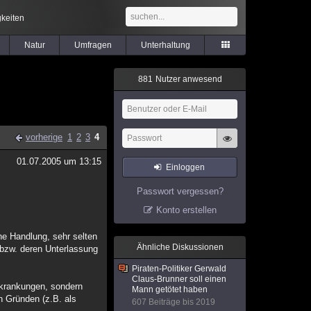
keiten
Natur
Umfragen
Unterhaltung
8
8
1
Nutzer anwesend
vorherige
1
2
3
4
01.07.2005 um 13:15
Einloggen
Passwort vergessen?
Konto erstellen
ene Handlung, sehr selten
Ähnliche Diskussionen
 bzw. deren Unterlassung
Piraten-Politiker Gerwald
Claus-Brunner soll einen
Erkrankungen, sondern
Mann getötet haben
n Gründen (z.B. als
607 Beiträge bis 2019