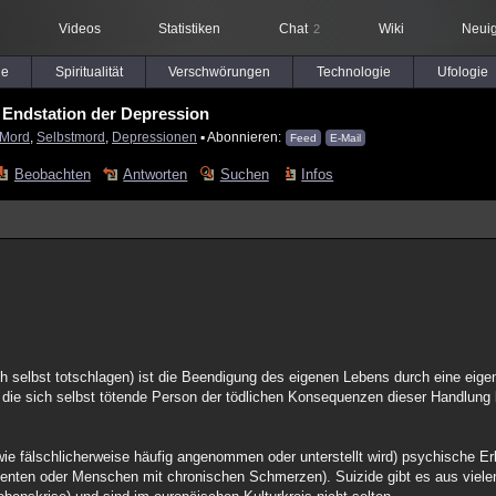
Videos
Statistiken
Chat
Wiki
Neuig
2
le
Spiritualität
Verschwörungen
Technologie
Ufologie
 Endstation der Depression
Mord
,
Selbstmord
,
Depressionen
▪ Abonnieren:
Feed
E-Mail
Beobachten
Antworten
Suchen
Infos
ich selbst totschlagen) ist die Beendigung des eigenen Lebens durch eine eig
r die sich selbst tötende Person der tödlichen Konsequenzen dieser Handlung
(wie fälschlicherweise häufig angenommen oder unterstellt wird) psychische 
enten oder Menschen mit chronischen Schmerzen). Suizide gibt es aus viele