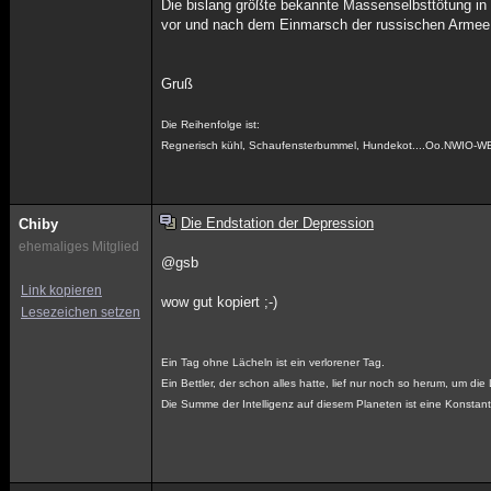
Die bislang größte bekannte Massenselbsttötung i
vor und nach dem Einmarsch der russischen Armee
Gruß
Die Reihenfolge ist:
Regnerisch kühl, Schaufensterbummel, Hundekot....Oo.NWIO-W
Die Endstation der Depression
Chiby
ehemaliges Mitglied
@gsb
Link kopieren
wow gut kopiert ;-)
Lesezeichen setzen
Ein Tag ohne Lächeln ist ein verlorener Tag.
Ein Bettler, der schon alles hatte, lief nur noch so herum, um die
Die Summe der Intelligenz auf diesem Planeten ist eine Konstant