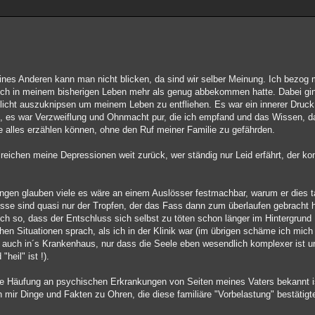
 eines Anderen kann man nicht blicken, da sind wir selber Meinung. Ich bezog
ich in meinem bisherigen Leben mehr als genug abbekommen hatte. Dabei gin
slicht auszuknipsen um meinem Leben zu entfliehen. Es war ein innerer Druck,
 !), es war Verzweiflung und Ohnmacht pur, die ich empfand und das Wissen,
te alles erzählen können, ohne den Ruf meiner Familie zu gefährden.
reichen meine Depressionen weit zurück, wer ständig nur Leid erfährt, der 
ngen glauben viele es wäre an einem Auslösser festmachbar, warum er dies t
isse sind quasi nur der Tropfen, der das Fass dann zum überlaufen gebracht h
ch so, dass der Entschluss sich selbst zu töten schon länger im Hintergrun
hen Situationen sprach, als ich in der Klinik war (im übrigen schäme ich mich
auch in´s Krankenhaus, nur dass die Seele eben wesendlich komplexer ist u
heil" ist !).
llige Häufung an psychischen Erkrankungen von Seiten meines Vaters bekannt i
mir Dinge und Fakten zu Ohren, die diese familiäre "Vorbelastung" bestätigt