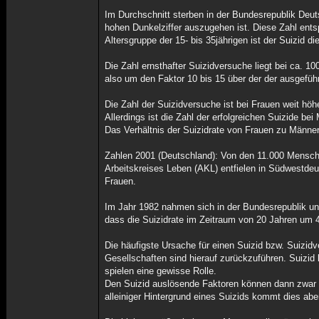
Im Durchschnitt sterben in der Bundesrepublik Deut
hohen Dunkelziffer auszugehen ist. Diese Zahl entsp
Altersgruppe der 15- bis 35jährigen ist der Suizid 
Die Zahl ernsthafter Suizidversuche liegt bei ca. 1
also um den Faktor 10 bis 15 über der der ausgeführ
Die Zahl der Suizidversuche ist bei Frauen weit höh
Allerdings ist die Zahl der erfolgreichen Suizide bei
Das Verhältnis der Suizidrate von Frauen zu Männern
Zahlen 2001 (Deutschland): Von den 11.000 Mensc
Arbeitskreises Leben (AKL) entfielen in Südwestde
Frauen.
Im Jahr 1982 nahmen sich in der Bundesrepublik un
dass die Suizidrate im Zeitraum von 20 Jahren um 
Die häufigste Ursache für einen Suizid bzw. Suizidv
Gesellschaften sind hierauf zurückzuführen. Suizi
spielen eine gewisse Rolle.
Den Suizid auslösende Faktoren können dann zwar L
alleiniger Hintergrund eines Suizids kommt dies aber