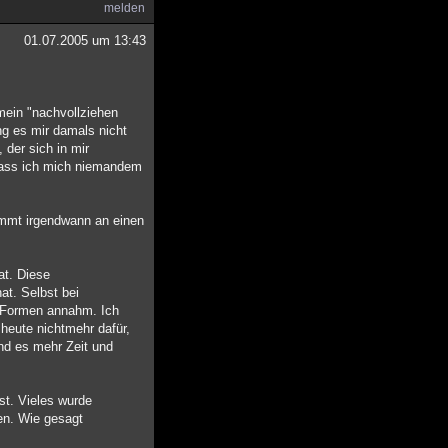
melden
01.07.2005 um 13:43
 mein "nachvollziehen
g es mir damals nicht
 der sich in mir
 dass ich mich niemandem
kommt irgendwann an einen
at. Diese
at. Selbst bei
d Formen annahm. Ich
 heute nichtmehr dafür,
nd es mehr Zeit und
st. Vieles wurde
en. Wie gesagt