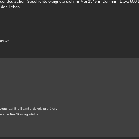
n der deutschen Geschichte ereignete sich im Mai 1945 in Demmin. Etwa 900
 das Leben.
BIN.oO
 Leute auf ihre Barmherzigkeit zu prüfen.
e - die Bevölkerung wächst.