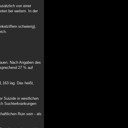
usätzlich von einer
oten bei weitem. In der
kelziffern schwierig),
eich.
rauen. Nach Angaben des
ntsprechend 27 % auf
.163 lag. Das heißt,
er Suizide in westlichen
Auch Suchterkrankungen
aftlichen Ruin sein - als