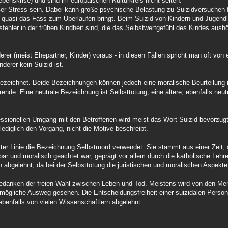
benskrise) und sind im europäischen Kulturkreis nicht selten.
ßer Stress sein. Dabei kann große psychische Belastung zu Suizidversuchen 
 quasi das Fass zum Überlaufen bringt. Beim Suizid von Kindern und Jugendli
fehler in der frühen Kindheit sind, die das Selbstwertgefühl des Kindes aus
erer (meist Ehepartner, Kinder) voraus - in diesen Fällen spricht man oft von 
nderer kein Suizid ist.
 bezeichnet. Beide Bezeichnungen können jedoch eine moralische Beurteilung i
erende. Eine neutrale Bezeichnung ist Selbsttötung, eine ältere, ebenfalls neu
ssionellen Umgang mit den Betroffenen wird meist das Wort Suizid bevorzugt, 
ediglich den Vorgang, nicht die Motive beschreibt.
ter Linie die Bezeichnung Selbstmord verwendet. Sie stammt aus einer Zeit,
ar und moralisch geächtet war, geprägt vor allem durch die katholische Lehre
 abgelehnt, da bei der Selbsttötung die juristischen und moralischen Aspekte
Gedanken der freien Wahl zwischen Leben und Tod. Meistens wird von den Men
 mögliche Ausweg gesehen. Die Entscheidungsfreiheit einer suizidalen Person 
ebenfalls von vielen Wissenschaftlern abgelehnt.