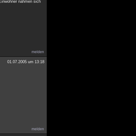
 Einwohner nahmen sich
melden
01.07.2005 um 13:18
melden