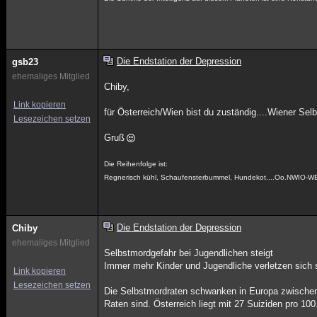
Die Endstation der Depression
gsb23
ehemaliges Mitglied
Chiby,
Link kopieren
für Österreich/Wien bist du zuständig....Wiener Sel
Lesezeichen setzen
Gruß
Die Reihenfolge ist:
Regnerisch kühl, Schaufensterbummel, Hundekot....Oo.NWIO-W
Die Endstation der Depression
Chiby
ehemaliges Mitglied
Selbstmordgefahr bei Jugendlichen steigt
Immer mehr Kinder und Jugendliche verletzen sich s
Link kopieren
Lesezeichen setzen
Die Selbstmordraten schwanken in Europa zwischen 
Raten sind. Österreich liegt mit 27 Suiziden pro 100