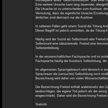
Konsequenz eines "Gesichtsverlustes" oder einer Le
Eine weitere Ursache kann lang dauernder, übergro
Die Ursache ist zu unterscheiden vom Auslöser, der
Vermutung, dass die eigentliche Ursache Erziehungs
ähnliches sind demnach nur die Auslöser.
In seltenen Fällen geht einem Suizid die Tötung And
Dieser Begriff ist jedoch umstritten, da die Tötung A
Häufig wird der Suizid als Selbstmord oder Freitod
Selbstmord eine tabuisierende, Freitod eine heroisi
Selbstentleibung.
In der wissenschaftlichen Fachsprache und im profe
Fachsprache häufig der Ausdruck Selbsttötung, der l
Im allgemeinen Sprachgebrauch wird dennoch in ers
Sprachraum die (versuchte) Selbsttötung noch strafb
Bezeichnung wird daher von vielen Wissenschaftlern
Die Bezeichnung Freitod enthält andererseits den 
beabsichtigen, der eigene Tod jedoch als der einzig
eingeschränkt. Daher wird die Bezeichnung Freitod 
Statistik