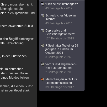
"Sich selbst" umbringen?
führen, muss aber nicht.
43 Beiträge bis 2012
chen gibt es die
höhlen. Schulprobleme und
Schreckliches Video im
Internet
43 Beiträge bis 2014
einem erweiterten Suizid.
Depressive und
Selbstmordgefährdete:...
124 Beiträge bis 2019
n den Begriff einbringen:
trale Bezeichnung
Rätselhafter Tod einer 29-
jährigen in Lindau im
Oktober 2024
in der juristischen
3 Beiträge bis 2026
Vom Suizid abgehalten-
Nicht sterben dürfen
 als im deutschen
2 Beiträge bis 2020
 der Christen. Diese
 eines Mordes fehlen.
Menschen, die nicht fürs
Leben gemacht sind
schen, die einen Suizid
393 Beiträge bis 2017
ist in der Regel stark