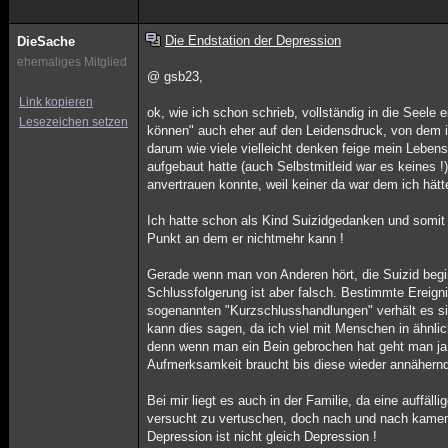
Die Endstation der Depression
DieSache
ehemaliges Mitglied
@ gsb23,
Link kopieren
ok, wie ich schon schrieb, vollständig in die Seele
Lesezeichen setzen
können" auch eher auf den Leidensdruck, von dem 
darum wie viele vielleicht denken feige mein Leben
aufgebaut hatte (auch Selbstmitleid war es keines
anvertrauen konnte, weil keiner da war dem ich hät
Ich hatte schon als Kind Suizidgedanken und somit 
Punkt an dem er nichtmehr kann !
Gerade wenn man von Anderen hört, die Suizid begi
Schlussfolgerung ist aber falsch. Bestimmte Ereign
sogenannten "Kurzschlusshandlungen" verhält es si
kann dies sagen, da ich viel mit Menschen in ähnlic
denn wenn man ein Bein gebrochen hat geht man ja 
Aufmerksamkeit braucht bis diese wieder annähernd "
Bei mir liegt es auch in der Familie, da eine auffä
versucht zu vertuschen, doch nach und nach kamen 
Depression ist nicht gleich Depression !