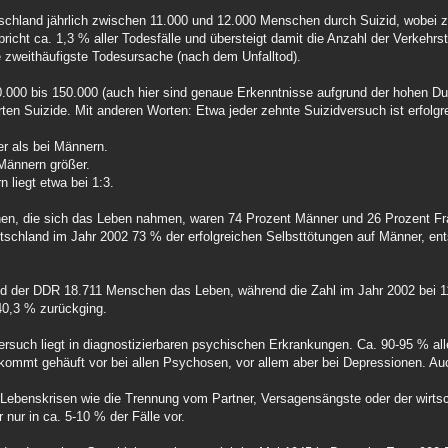
schland jährlich zwischen 11.000 und 12.000 Menschen durch Suizid, wobei z
richt ca. 1,3 % aller Todesfälle und übersteigt damit die Anzahl der Verkehrst
die zweithäufigste Todesursache (nach dem Unfalltod).
00.000 bis 150.000 (auch hier sind genaue Erkenntnisse aufgrund der hohen Dun
ten Suizide. Mit anderen Worten: Etwa jeder zehnte Suizidversuch ist erfolgr
er als bei Männern.
 Männern größer.
 liegt etwa bei 1:3.
hen, die sich das Leben nahmen, waren 74 Prozent Männer und 26 Prozent F
utschland im Jahr 2002 73 % der erfolgreichen Selbsttötungen auf Männer, e
d der DDR 18.711 Menschen das Leben, während die Zahl im Jahr 2002 bei 11
40,3 % zurückging.
ersuch liegt in diagnostizierbaren psychischen Erkrankungen. Ca. 90-95 % all
d kommt gehäuft vor bei allen Psychosen, vor allem aber bei Depressionen. 
ebenskrisen wie die Trennung vom Partner, Versagensängste oder der wirtsch
 nur in ca. 5-10 % der Fälle vor.