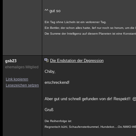
^^ gut so
Ein Tag ohne Lächeln ist ein verlorener Tag.
Ein Bettler, der schon alles hatte, lief nur noch so herum, um die
Die Summe der Intelligenz auf diesem Planeten ist eine Konstant
Die Endstation der Depression
gsb23
ehemaliges Mitglied
Chiby,
Link kopieren
erschreckend!
Lesezeichen setzen
Aber gut und schnell gefunden von dir! Respekt!!
Gruß
Die Reihenfolge ist:
Regnerisch kühl, Schaufensterbummel, Hundekot....Oo.NWIO-W