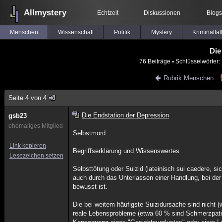
Allmystery
Echtzeit
Diskussionen
Blogs
Menschen
Wissenschaft
Politik
Mystery
Kriminalfäl
Die
76 Beiträge
▪ Schlüsselwörter:
Rubrik Menschen
Seite 4 von 4
Die Endstation der Depression
gsb23
ehemaliges Mitglied
Selbstmord
Link kopieren
Begriffserklärung und Wissenswertes
Lesezeichen setzen
Selbsttötung oder Suizid (lateinisch sui caedere, s
auch durch das Unterlassen einer Handlung, bei de
bewusst ist.
Die bei weitem häufigste Suizidursache sind nicht 
reale Lebensprobleme (etwa 60 % sind Schmerzpati