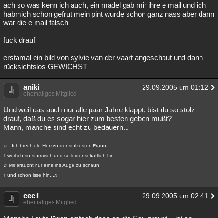
ach so was kenn ich auch, ein mädel gab mir ihre e mail und ich
habmich schon gefrut mein pint wurde schon ganz nass aber dann
war die e mail falsch
fuck drauf
erstamal ein bild von sylvie van der vaart angeschaut und dann
rücksichtslos GEWICHST
aniki
29.09.2005 um 01:12
ehemaliges Mitglied
Und weil das auch nur alle paar Jahre klappt, bist du so stolz
drauf, daß du es sogar hier zum besten geben mußt?
Mann, manche sind echt zu bedauern...
♫...Ich brech die Herzen der stolzesten Fraun,
♪ weil ich so stürmisch und so leidenschaftlich bin.
♫ Mir braucht nur eine ins Auge zu schaun
♪ und schon isse hin...♫
cecil
29.09.2005 um 02:41
ehemaliges Mitglied