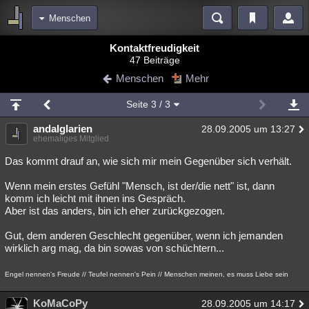
Menschen
Bereiche
Kontaktfreudigkeit
47 Beiträge
Echtzeit
Diskussionen
Blogs
Videos
Statistiken
Menschen
Mehr
Chat
Wiki
Neuigkeiten
2
Seite
3
/ 3
meine Rubriken
andalglarien
28.09.2005 um 13:27
Menschen
Wissenschaft
Politik
Mystery
Kriminalfälle
ehemaliges Mitglied
Spiritualität
Verschwörungen
Technologie
Ufologie
Das kommt drauf an, wie sich mir mein Gegenüber sich verhält.
Wenn mein erstes Gefühl "Mensch, ist der/die nett" ist, dann
Natur
Umfragen
Unterhaltung
komm ich leicht mit ihnen ins Gespräch.
weitere Rubriken
Aber ist das anders, bin ich eher zurückgezogen.
Philosophie
Träume
Orte
Esoterik
Literatur
Gut, dem anderen Geschlecht gegenüber, wenn ich jemanden
wirklich arg mag, da bin sowas von schüchtern...
Astronomie
Helpdesk
Gruppen
Gaming
Filme
Engel nennen's Freude // Teufel nennen's Pein // Menschen meinen, es muss Liebe sein
Musik
Clash
Verbesserungen
Allmystery
English
KoMaCoPy
Übersichten
28.09.2005 um 14:17