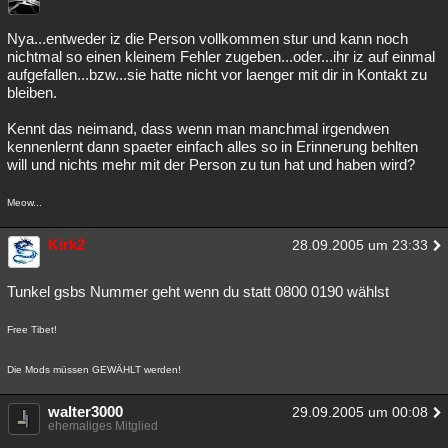
Besucht
Teilgenommen
Alle
Neue
Geschlossen
Nya...entweder iz die Person vollkommen stur und kann noch
nichtmal so einen kleinem Fehler zugeben...oder...ihr iz auf einmal
Lesenswert
Schlüsselwörter
aufgefallen...bzw...sie hatte nicht vor laenger mit dir in Kontakt zu
bleiben.
Kennt das neimand, dass wenn man manchmal irgendwen
kennenlernt dann spaeter einfach alles so in Erinnerung behlten
will und nichts mehr mit der Person zu tun hat und haben wird?
Meow...
Kirk2
28.09.2005 um 23:33
Tunkel gsbs Nummer geht wenn du statt 0800 0190 wählst
Free Tibet!
Die Mods müssen GEWÄHLT werden!
walter3000
29.09.2005 um 00:08
ehemaliges Mitglied