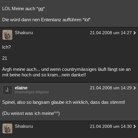
Besucht
Teilgenommen
Alle
Neue
Geschlossen
LOL Meine auch *gg*
Lesenswert
Schlüsselwörter
Die würd dann nen Ententanz aufführen *lol*
Shakuru
21.04.2008 um 14:27
Ich?
21
Argh meine auch... und wenn countrymässiges läuft fängt sie an
mit beine hoch und so kram...nein danke!!
elaine
21.04.2008 um 14:29
ehemaliges Mitglied
Spinel, also so langsam glaube ich wirklich, dass das stimmt!
(Du weisst was ich meine^^)
Shakuru
21.04.2008 um 14:30