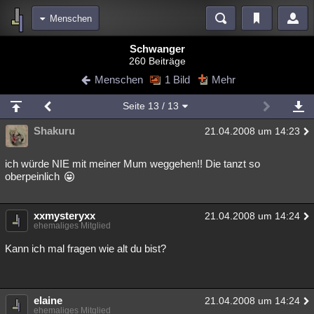
Menschen
Bereiche
Schwanger
260 Beiträge
Echtzeit
Diskussionen
Blogs
Videos
Statistiken
Menschen
1 Bild
Mehr
Chat
Wiki
Neuigkeiten
Seite
13
/ 13
meine Rubriken
Shakuru
21.04.2008 um 14:23
Menschen
Wissenschaft
Politik
Mystery
Kriminalfälle
Spiritualität
Verschwörungen
Technologie
Ufologie
ich würde NIE mit meiner Mum weggehen!! Die tanzt so
oberpeinlich
Natur
Umfragen
Unterhaltung
weitere Rubriken
xxmysteryxx
21.04.2008 um 14:24
ehemaliges Mitglied
Philosophie
Träume
Orte
Esoterik
Literatur
Kann ich mal fragen wie alt du bist?
Astronomie
Helpdesk
Gruppen
Gaming
Filme
Musik
Clash
Verbesserungen
Allmystery
English
elaine
21.04.2008 um 14:24
Übersichten
ehemaliges Mitglied