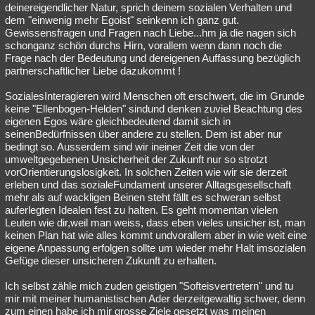
deinereigendlicher Natur, sprich deinem sozialen Verhalten und
dem "einwenig mehr Egoist" seinkenn ich ganz gut.
Gewissensfragen und Fragen nach Liebe...hm ja die nagen sich
schonganz schön durchs Hirn, vorallem wenn dann noch die
Frage nach der Bedeutung und dereigenen Auffassung bezüglich
partnerschaftlicher Liebe dazukommt !
SozialesInteragieren wird Menschen oft erschwert, die im Grunde
keine "Ellenbogen-Helden" sindund denken zuviel Beachtung des
eigenen Egos wäre gleichbedeutend damit sich in
seinenBedürfnissen über andere zu stellen. Dem ist aber nur
bedingt so. Ausserdem sind wir ineiner Zeit die von der
umweltgegebenen Unsicherheit der Zukunft nur so strotzt
vorOrientierungslosigkeit. In solchen Zeiten wie wir sie derzeit
erleben und das sozialeFundament unserer Alltagsgesellschaft
mehr als auf wackligen Beinen steht fällt es schweran selbst
auferlegten Idealen fest zu halten. Es geht momentan vielen
Leuten wie dir,weil man weiss, dass eben vieles unsicher ist, man
keinen Plan hat wie alles kommt undvorallem aber in wie weit eine
eigene Anpassung erfolgen sollte um wieder mehr Halt imsozialen
Gefüge dieser unsicheren Zukunft zu erhalten.
Ich selbst zähle mich zuden geistigen "Softeisvertretern" und tu
mir mit meiner humanistischen Ader derzeitgewaltig schwer, denn
zum einen habe ich mir grosse Ziele gesetzt was meinen