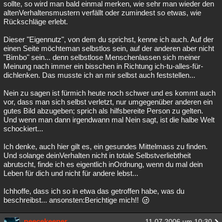
sollte, so wird man bald einmal merken, wie sehr man wieder den
altenVerhaltensmustern verfällt oder zumindest so etwas, wie
Rückschläge erlebt.
Dieser "Eigennutz", von dem du sprichst, kenne ich auch. Auf der
einen Seite möchteman selbstlos sein, auf der anderen aber nicht
"Bimbo" sein... denn selbstlose Menschenlassen sich meiner
Meinung nach immer ein bisschen in Richtung ich-tu-alles-für-
dichlenken. Das musste ich an mir selbst auch feststellen...
Nein zu sagen ist fürmich heute noch schwer und es kommt auch
vor, dass man sich selbst verletzt, nur umgegenüber anderen ein
gutes Bild abzugeben; sprich als hilfsbereite Person zu gelten.
Und wenn man dann irgendwann mal Nein sagt, ist die halbe Welt
schockiert...
Ich denke, auch hier gilt es, ein gesundes Mittelmass zu finden.
Und solange deinVerhalten nicht in totale Selbstverliebtheit
abrutscht, finde ich es eigentlich inOrdnung, wenn du mal dein
Leben für dich und nicht für andere lebst...
Ichhoffe, dass ich so in etwa das getroffen habe, was du
beschreibst... ansonsten:Berichtige mich!!
peecekeeper
11.07.2006 um 10:30