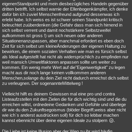
eigenenStandpunkt und mein diesbezügliches Handeln gegenüber
dritten betrifft. Ich selbst warnie der Ellenbogenkämpfer, ich denke
dafür bin ich zuviel Menschenfreund aufgrund dessenwas ich
erlebt habe. Ich weiss es ist schwer seinen Standpunkt kritisch
beleuchtet zuüberdenken (die Gefahr dass man sich hirnend in
sich selbst verrent und damit nochstärkere Selbstzweifel
aufkommen ist gross !) um sich neuen oder anderen
Situationenanzupassen, aber manchmal erfordert es eben doch
Zeit für sich selbst um kleineÄnderungen der eigenen Haltung zu
bewirken, die einem sozialen Verhalten wie man es fürsich selbst
als Ideal aufgestellt hat nicht als widersprüchlich zu empfinden nur
weil mansich Umweltfaktoren anpassen sollte um weiter zu
kommen. Ein wenig mehr Wert auf die"Eigenwertigkeit" zu legen
macht aus dir noch lange keinen vollkommen anderen
Menschen,solange du dein Ziel nicht dadurch erreichst dich selbst
zu verleugnen. Der sogenannteMittelweg !
Vielleicht hilft es deinem Gewissen mal eine pro und contra
Listeaufzstellen mit den Zielen die für dich wichtig sind und die du
erreichen willst, ordnedeine Gedanken und Gefühle und überlege
dir wie du den Zukunftsegoismus (blöder Begriff,weiss aber nicht
wie ich´s anderst ausdrücken soll) für dich so lebbar machen
kannst ebennicht über deine eigenen Ideale zu stolpern
.
Die Liebe ist keine Illusion,aber der Weg zu ihr wird häufig