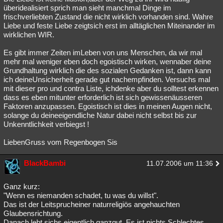
überidealisiert sprich man sieht manchmal Dinge im
frischverliebten Zustand die nicht wirklich vorhanden sind. Wahre
Liebe und feste Liebe zeigtsich erst im alltäglichen Miteinander im
wirklichen WIR.
Es gibt immer Zeiten imLeben von uns Menschen, da wir mal
mehr mal weniger eben doch egoistisch wirken, wennaber deine
Grundhaltung wirklich die des sozialen Gedanken ist, dann kann
ich deineUnsicherheit gerade gut nachempfinden. Versuchs mal
mit dieser pro und contra Liste, ichdenke aber du solltest erkennen
dass es eben mitunter erforderlich ist sich gewissenäusseren
Faktoren anzupassen. Egoistisch ist dies in meinen Augen nicht,
solange du deineeigendliche Natur dabei nicht selbst bis zur
Unkenntlichkeit verbiegst !
LiebenGruss vom Regenbogen Sis
BlackBambi
11.07.2006 um 11:36
Ganz kurz:
"Wenn es niemanden schadet, tu was du willst".
Das ist der Leitsprucheiner naturreligiös angehauchten
Glaubensrichtung.
Danach lebt sichs eigentlich ganzgut. Es ist nichts Schlechtes