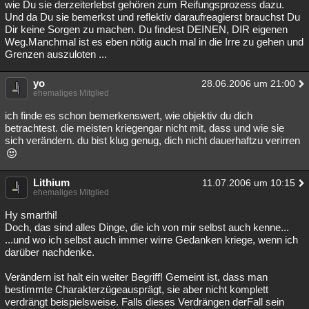
wie Du sie derzeiterlebst gehören zum Reifungsprozess dazu.
Und da Du sie bemerkst und reflektiv daraufreagierst brauchst Du
Dir keine Sorgen zu machen. Du findest DEINEN, DIR eigenen
Weg.Manchmal ist es eben nötig auch mal in die Irre zu gehen und
Grenzen auszuloten ...
yo
28.06.2006 um 21:00
ehemaliges Mitglied
ich finde es schon bemerkenswert, wie objektiv du dich
betrachtest. die meisten kriegengar nicht mit, dass und wie sie
sich verändern. du bist klug genug, dich nicht dauerhaftzu verirren
Lithium
11.07.2006 um 10:15
ehemaliges Mitglied
Hy smarthi!
Doch, das sind alles Dinge, die ich von mir selbst auch kenne...
...und wo ich selbst auch immer wirre Gedanken kriege, wenn ich
darüber nachdenke.
Verändern ist halt ein weiter Begriff! Gemeint ist, dass man
bestimmte Charakterzügeausprägt, sie aber nicht komplett
verdrängt beispielsweise. Falls dieses Verdrängen derFall sein