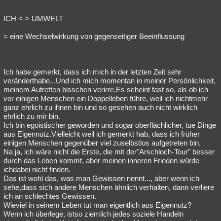
Besucht
Teilgenommen
Alle
Neue
Geschlossen
ICH <-> UMWELT
Lesenswert
Schlüsselwörter
= eine Wechselwirkung von gegenseitiger Beeinflussung
Ich habe gemerkt, dass ich mich in der letzten Zeit sehr
veränderthabe...Und ich mich momentan in meiner Persönlichkeit,
meinem Autretten bisschen verirre.Es scheint fast so, als ob ich
vor einigen Menschen ein Doppelleben führe, weil ich nichtmehr
ganz ehrlich zu ihnen bin und so gesehen auch nicht wirklich
ehrlich zu mir bin.
Ich bin egoistischer geworden und sogar oberflächlicher, tue Dinge
aus Eigennutz.Vielleicht weil ich gemerkt hab, dass ich früher
einigen Menschen gegenüber viel zuselbstlos aufgetreten bin.
Na ja, ich wäre nicht die Erste, die mit der"Arschloch-Tour" besser
durch das Leben kommt, aber meinen inneren Frieden würde
ichdabei nicht finden.
Das ist wohl das, was man Gewissen nennt..., aber wenn ich
sehe,dass sich andere Menschen ähnlich verhalten, dann verliere
ich an schlechtes Gewissen.
Wieviel in seinem Leben tut man eigentlich aus Eigennutz?
Wenn ich überlege, istso ziemlich jedes soziele Handeln