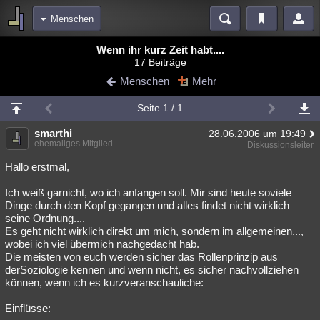
Menschen
Bereiche
Wenn ihr kurz Zeit habt....
17 Beiträge
Echtzeit
Diskussionen
Blogs
Videos
Statistiken
Menschen
Mehr
Chat
Wiki
Neuigkeiten
2
Seite 1 / 1
meine Rubriken
smarthi
28.06.2006 um 19:49
Menschen
Wissenschaft
Politik
Mystery
Kriminalfälle
ehemaliges Mitglied
Diskussionsleiter
Spiritualität
Verschwörungen
Technologie
Ufologie
Hallo erstmal,
Ich weiß garnicht, wo ich anfangen soll. Mir sind heute soviele
Natur
Umfragen
Unterhaltung
Dinge durch den Kopf gegangen und alles findet nicht wirklich
weitere Rubriken
seine Ordnung....
Es geht nicht wirklich direkt um mich, sondern im allgemeinen...,
Philosophie
Träume
Orte
Esoterik
Literatur
wobei ich viel übermich nachgedacht hab.
Die meisten von euch werden sicher das Rollenprinzip aus
Astronomie
Helpdesk
Gruppen
Gaming
Filme
derSoziologie kennen und wenn nicht, es sicher nachvollziehen
können, wenn ich es kurzveranschauliche:
Musik
Clash
Verbesserungen
Allmystery
English
Einflüsse:
Übersichten