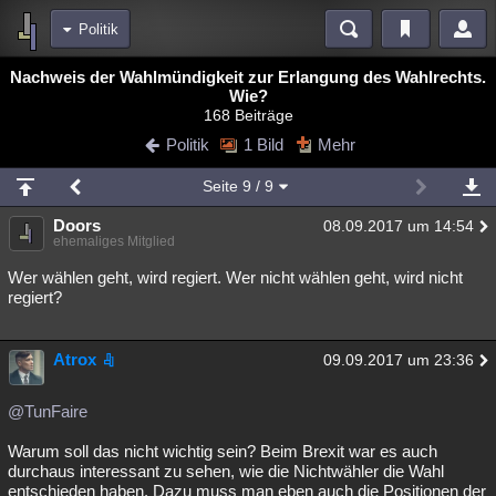
Politik
Bereiche
Nachweis der Wahlmündigkeit zur Erlangung des Wahlrechts.
Wie?
Echtzeit
Diskussionen
Blogs
Videos
Statistiken
168 Beiträge
Politik
1 Bild
Mehr
Chat
Wiki
Neuigkeiten
2
meine Rubriken
Seite
9
/ 9
Menschen
Wissenschaft
Politik
Mystery
Kriminalfälle
Doors
08.09.2017 um 14:54
ehemaliges Mitglied
Spiritualität
Verschwörungen
Technologie
Ufologie
Wer wählen geht, wird regiert. Wer nicht wählen geht, wird nicht
regiert?
Natur
Umfragen
Unterhaltung
weitere Rubriken
Atrox
09.09.2017 um 23:36
Philosophie
Träume
Orte
Esoterik
Literatur
Astronomie
Helpdesk
Gruppen
Gaming
Filme
@TunFaire
Warum soll das nicht wichtig sein? Beim Brexit war es auch
Musik
Clash
Verbesserungen
Allmystery
English
durchaus interessant zu sehen, wie die Nichtwähler die Wahl
Übersichten
entschieden haben. Dazu muss man eben auch die Positionen der