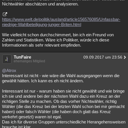
Nichtwähler abschätzen und analysieren.
Besucht
Teilgenommen
Alle
Neue
Geschlossen
Lesenswert
Schlüsselwörter
https://www.welt.de/politik/ausland/article156576085/Unfassbar-
niedrige-Wahlbeteiligung-junger-Briten.html
Wie vielleicht schon durchschimmert, bin ich ein Freund von
Zahlen und Statistiken. Wäre ich Politiker, würde ich diese
Informationen als sehr relevant empfinden.
TunFaire
09.09.2017 um 23:56
ehemaliges Mitglied
@Atrox
Interessant ist nicht - wie wäre die Wahl ausgegangen wenn die
gewählt hätten. Ich kann es eh nicht ändern.
Interessant ist nur - warum haben sie nicht gewählt und wie bringe
ich sie und andere bei der nächsten Wahl dazu ein Kreuz an der
richtigen Stelle zu machen. Ob das vorher Nichtwähler, richtig
Wähler (die das Kreuz bei der letzten Wahl schon bei mir gemacht
haben) oder falsch Wähler (die haben doch glatt das Kreuz
verkehrt gesetzt) waren ist egal.
Das ich für diverse Gruppen unterschiedliche Herangehensweisen
brauche ist klar.