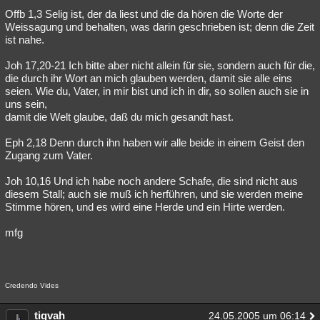
Offb 1,3 Selig ist, der da liest und die da hören die Worte der
Besucht
Teilgenommen
Alle
Neue
Geschlossen
Weissagung und behalten, was darin geschrieben ist; denn die Zeit
ist nahe.
Lesenswert
Schlüsselwörter
Joh 17,20-21 Ich bitte aber nicht allein für sie, sondern auch für die,
die durch ihr Wort an mich glauben werden, damit sie alle eins
seien. Wie du, Vater, in mir bist und ich in dir, so sollen auch sie in
uns sein,
damit die Welt glaube, daß du mich gesandt hast.
Eph 2,18 Denn durch ihn haben wir alle beide in einem Geist den
Zugang zum Vater.
Joh 10,16 Und ich habe noch andere Schafe, die sind nicht aus
diesem Stall; auch sie muß ich herführen, und sie werden meine
Stimme hören, und es wird eine Herde und ein Hirte werden.
mfg
Credendo Vides
tiqvah
24.05.2005 um 06:14