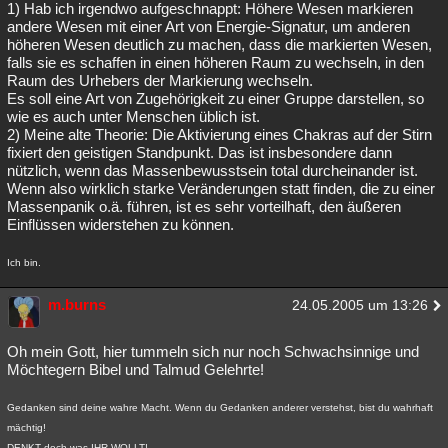
1) Hab ich irgendwo aufgeschnappt: Höhere Wesen markieren
andere Wesen mit einer Art von Energie-Signatur, um anderen
höheren Wesen deutlich zu machen, dass die markierten Wesen,
falls sie es schaffen in einen höheren Raum zu wechseln, in den
Raum des Urhebers der Markierung wechseln.
Es soll eine Art von Zugehörigkeit zu einer Gruppe darstellen, so
wie es auch unter Menschen üblich ist.
2) Meine alte Theorie: Die Aktivierung eines Chakras auf der Stirn
fixiert den geistigen Standpunkt. Das ist insbesondere dann
nützlich, wenn das Massenbewusstsein total durcheinander ist.
Wenn also wirklich starke Veränderungen statt finden, die zu einer
Massenpanik o.ä. führen, ist es sehr vorteilhaft, den äußeren
Einflüssen widerstehen zu können.
Ich bin.
m.burns
24.05.2005 um 13:26
Oh mein Gott, hier tummeln sich nur noch Schwachsinnige und
Möchtegern Bibel und Talmud Gelehrte!
Gedanken sind deine wahre Macht. Wenn du Gedanken anderer verstehst, bist du wahrhaft
mächtig!
DENKT doch was IHR WOLLT!