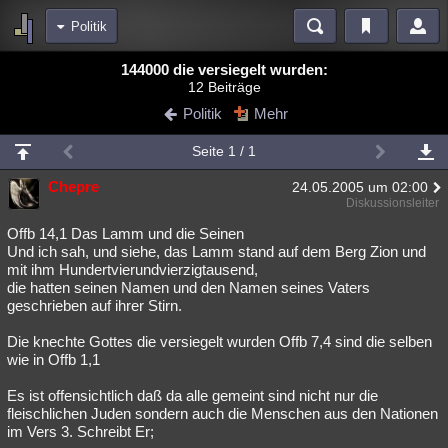
Politik
Bereiche
144000 die versiegelt wurden:
12 Beiträge
Echtzeit
Diskussionen
Blogs
Videos
Statistiken
Politik
Mehr
Chat
Wiki
Neuigkeiten
2
Seite 1 / 1
meine Rubriken
Chepre
24.05.2005 um 02:00
Menschen
Wissenschaft
Politik
Mystery
Kriminalfälle
Diskussionsleiter
Spiritualität
Verschwörungen
Technologie
Ufologie
Offb 14,1 Das Lamm und die Seinen
Und ich sah, und siehe, das Lamm stand auf dem Berg Zion und
mit ihm Hundertvierundvierzigtausend,
Natur
Umfragen
Unterhaltung
die hatten seinen Namen und den Namen seines Vaters
weitere Rubriken
geschrieben auf ihrer Stirn.
Philosophie
Träume
Orte
Esoterik
Literatur
Die knechte Gottes die versiegelt wurden Offb 7,4 sind die selben
wie in Offb 1,1
Astronomie
Helpdesk
Gruppen
Gaming
Filme
Es ist offensichtlich daß da alle gemeint sind nicht nur die
Musik
Clash
Verbesserungen
Allmystery
English
fleischlichen Juden sondern auch die Menschen aus den Nationen
im Vers 3. Schreibt Er;
Übersichten