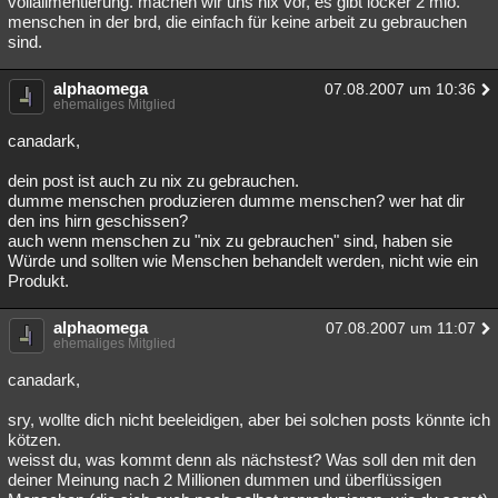
vollalimentierung. machen wir uns nix vor, es gibt locker 2 mio.
menschen in der brd, die einfach für keine arbeit zu gebrauchen
Besucht
Teilgenommen
Alle
Neue
Geschlossen
sind.
Lesenswert
Schlüsselwörter
alphaomega
07.08.2007 um 10:36
ehemaliges Mitglied
canadark,
dein post ist auch zu nix zu gebrauchen.
dumme menschen produzieren dumme menschen? wer hat dir
den ins hirn geschissen?
auch wenn menschen zu "nix zu gebrauchen" sind, haben sie
Würde und sollten wie Menschen behandelt werden, nicht wie ein
Produkt.
alphaomega
07.08.2007 um 11:07
ehemaliges Mitglied
canadark,
sry, wollte dich nicht beeleidigen, aber bei solchen posts könnte ich
kötzen.
weisst du, was kommt denn als nächstest? Was soll den mit den
deiner Meinung nach 2 Millionen dummen und überflüssigen