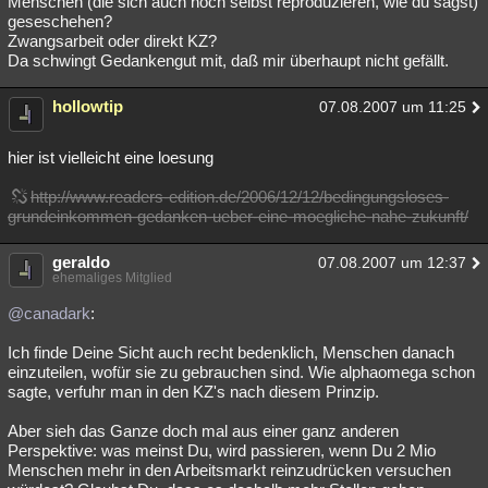
Menschen (die sich auch noch selbst reproduzieren, wie du sagst)
geseschehen?
Zwangsarbeit oder direkt KZ?
Da schwingt Gedankengut mit, daß mir überhaupt nicht gefällt.
hollowtip
07.08.2007 um 11:25
hier ist vielleicht eine loesung
http://www.readers-edition.de/2006/12/12/bedingungsloses-
grundeinkommen-gedanken-ueber-eine-moegliche-nahe-zukunft/
geraldo
07.08.2007 um 12:37
ehemaliges Mitglied
@canadark
:
Ich finde Deine Sicht auch recht bedenklich, Menschen danach
einzuteilen, wofür sie zu gebrauchen sind. Wie alphaomega schon
sagte, verfuhr man in den KZ's nach diesem Prinzip.
Aber sieh das Ganze doch mal aus einer ganz anderen
Perspektive: was meinst Du, wird passieren, wenn Du 2 Mio
Menschen mehr in den Arbeitsmarkt reinzudrücken versuchen