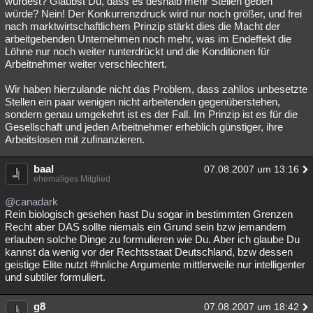
würdest? Glaubst Du, dass es deshalb mehr Stellen geben
würde? Nein! Der Konkurrenzdruck wird nur noch größer, und frei
nach marktwirtschaftlichem Prinzip stärkt dies die Macht der
arbeitgebenden Unternehmen noch mehr, was im Endeffekt die
Löhne nur noch weiter runterdrückt und die Konditionen für
Arbeitnehmer weiter verschlechtert.
Wir haben hierzulande nicht das Problem, dass zahllos unbesetzte
Stellen ein paar wenigen nicht arbeitenden gegenüberstehen,
sondern genau umgekehrt ist es der Fall. Im Prinzip ist es für die
Gesellschaft und jeden Arbeitnehmer erheblich günstiger, ihre
Arbeitslosen mit zufinanzieren.
baal
07.08.2007 um 13:16
ehemaliges Mitglied
@canadark
Rein biologisch gesehen hast Du sogar in bestimmten Grenzen
Recht aber DAS sollte niemals ein Grund sein bzw jemandem
erlauben solche Dinge zu formulieren wie Du. Aber ich glaube Du
kannst da wenig vor der Rechtsstaat Deutschland, bzw dessen
geistige Elite nutzt #hnliche Argumente mittlerweile nur intelligenter
und subtiler formuliert.
g8
07.08.2007 um 18:42