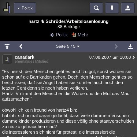
Politik
Bereiche
hartz 4/ Schröder/Arbeitslosenlösung
88 Beiträge
Echtzeit
Diskussionen
Blogs
Videos
Statistiken
Politik
Mehr
Chat
Wiki
Neuigkeiten
2
Seite
5
/ 5
meine Rubriken
canadark
07.08.2007 um 10:08
Menschen
Wissenschaft
Politik
Mystery
Kriminalfälle
ehemaliges Mitglied
Spiritualität
Verschwörungen
Technologie
Ufologie
"Es heisst, den Menschen geht es noch zu gut, sonst würden sie
schon auf die Barrikaden gehen. Doch, den Menschen geht es so
beschissen, daß sie Angst haben sie könnten auch noch den
Natur
Umfragen
Unterhaltung
letzten Cent denn sie noch haben verlieren.
weitere Rubriken
Hartz IV nimmt den Menschen die Würde und den Mut das Maul
aufzumachen."
Philosophie
Träume
Orte
Esoterik
Literatur
obwohl ich kein freund von hartz4 bin:
Astronomie
Helpdesk
Gruppen
Gaming
Filme
habt ihr schonmal daran gedacht, dass viele dumme menschen
dumme kinder produzieren und diese völlig ohne staatverschulden
Musik
Clash
Verbesserungen
Allmystery
English
zu nix zu gebrauchen sind?
die interessieren sich nicht für protest, die interessiert die
Übersichten