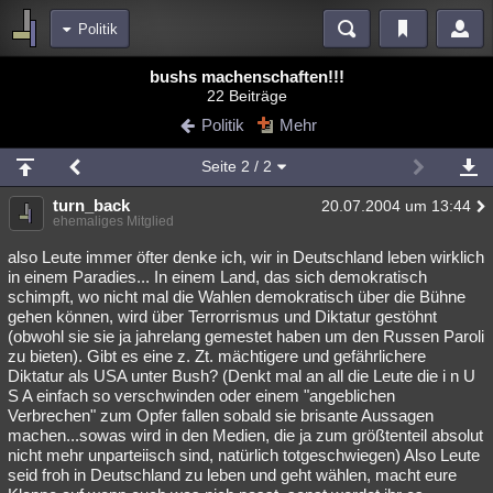
Politik
Bereiche
bushs machenschaften!!!
22 Beiträge
Echtzeit
Diskussionen
Blogs
Videos
Statistiken
Politik
Mehr
Chat
Wiki
Neuigkeiten
2
Seite
2
/ 2
meine Rubriken
turn_back
20.07.2004 um 13:44
Menschen
Wissenschaft
Politik
Mystery
Kriminalfälle
ehemaliges Mitglied
Spiritualität
Verschwörungen
Technologie
Ufologie
also Leute immer öfter denke ich, wir in Deutschland leben wirklich
in einem Paradies... In einem Land, das sich demokratisch
schimpft, wo nicht mal die Wahlen demokratisch über die Bühne
Natur
Umfragen
Unterhaltung
gehen können, wird über Terrorrismus und Diktatur gestöhnt
weitere Rubriken
(obwohl sie sie ja jahrelang gemestet haben um den Russen Paroli
zu bieten). Gibt es eine z. Zt. mächtigere und gefährlichere
Philosophie
Träume
Orte
Esoterik
Literatur
Diktatur als USA unter Bush? (Denkt mal an all die Leute die i n U
S A einfach so verschwinden oder einem "angeblichen
Astronomie
Helpdesk
Gruppen
Gaming
Filme
Verbrechen" zum Opfer fallen sobald sie brisante Aussagen
machen...sowas wird in den Medien, die ja zum größtenteil absolut
Musik
Clash
Verbesserungen
Allmystery
English
nicht mehr unparteiisch sind, natürlich totgeschwiegen) Also Leute
seid froh in Deutschland zu leben und geht wählen, macht eure
Übersichten