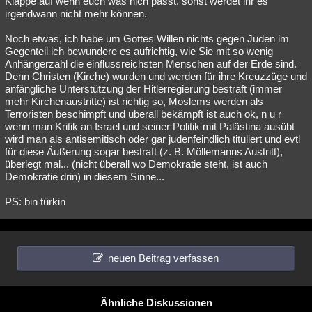
Klappe auf wenn euch was nich passt, sonst werdet ihr es
irgendwann nicht mehr können.
Besucht
Teilgenommen
Alle
Neue
Geschlossen
Noch etwas, ich habe um Gottes Willen nichts gegen Juden im
Lesenswert
Schlüsselwörter
Gegenteil ich bewundere es aufrichtig, wie Sie mit so wenig
Anhängerzahl die einflussreichsten Menschen auf der Erde sind.
Denn Christen (Kirche) wurden und werden für ihre Kreuzzüge und
anfängliche Unterstützung der Hitlerregierung bestraft (immer
mehr Kirchenaustritte) ist richtig so, Moslems werden als
Terroristen beschimpft und überall bekämpft ist auch ok, n u r
wenn man Kritik an Israel und seiner Politik mit Palästina ausübt
wird man als antisemitisch oder gar judenfeindlich tituliert und evtl
für diese Äußerung sogar bestraft (z. B. Möllemanns Austritt),
überlegt mal... (nicht überall wo Demokratie steht, ist auch
Demokratie drin) in diesem Sinne...
PS: bin türkin
neuen Beitrag verfassen
Ähnliche Diskussionen