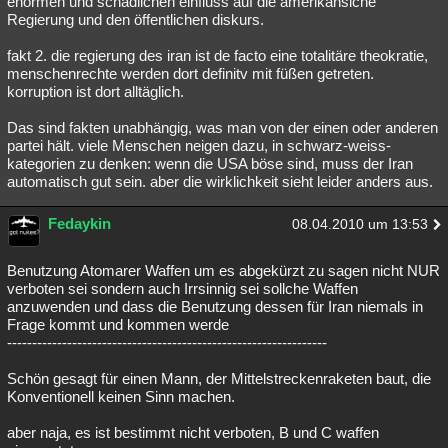
enormen und schädlichen einfluss auf die amerikansiche
Regierung und den öffentlichen diskurs.
Besucht
Teilgenommen
Alle
Neue
Geschlossen
fakt 2. die regierung des iran ist de facto eine totalitäre theokratie,
Lesenswert
Schlüsselwörter
menschenrechte werden dort definitv mit füßen getreten.
korruption ist dort alltäglich.
Das sind fakten unabhängig, was man von der einen oder anderen
partei hält. viele Menschen neigen dazu, in schwarz-weiss-
kategorien zu denken: wenn die USA böse sind, muss der Iran
automatisch gut sein. aber die wirklichkeit sieht leider anders aus.
Fedaykin
08.04.2010 um 13:53
Benutzung Atomarer Waffen um es abgekürzt zu sagen nicht NUR
verboten sei sondern auch Irrsinnig sei sollche Waffen
anzuwenden und dass die Benutzung dessen für Iran niemals in
Frage kommt und kommen werde
----------------------------------------------------------------
Schön gesagt für einen Mann, der Mittelstreckenraketen baut, die
Konventionell keinen Sinn machen.
aber naja, es ist bestimmt nicht verboten, B und C waffen