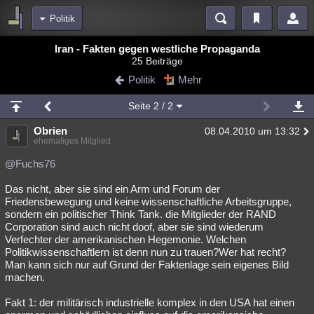
Politik
Bereiche
Iran - Fakten gegen westliche Propaganda
25 Beiträge
Echtzeit
Diskussionen
Blogs
Videos
Statistiken
Politik
Mehr
Chat
Wiki
Neuigkeiten
2
Seite
2
/ 2
meine Rubriken
Obrien
08.04.2010 um 13:32
Menschen
Wissenschaft
Politik
Mystery
Kriminalfälle
ehemaliges Mitglied
Spiritualität
Verschwörungen
Technologie
Ufologie
@Fuchs76
Das nicht, aber sie sind ein Arm und Forum der
Natur
Umfragen
Unterhaltung
Friedensbewegung und keine wissenschaftliche Arbeitsgruppe,
weitere Rubriken
sondern ein politischer Think Tank. die Mitglieder der RAND
Corporation sind auch nicht doof, aber sie sind wiederum
Philosophie
Träume
Orte
Esoterik
Literatur
Verfechter der amerikanischen Hegemonie. Welchen
Politikwissenschaftlern ist denn nun zu trauen?Wer hat recht?
Astronomie
Helpdesk
Gruppen
Gaming
Filme
Man kann sich nur auf Grund der Faktenlage sein eigenes Bild
machen.
Musik
Clash
Verbesserungen
Allmystery
English
Fakt 1: der militärisch industrielle komplex in den USA hat einen
Übersichten