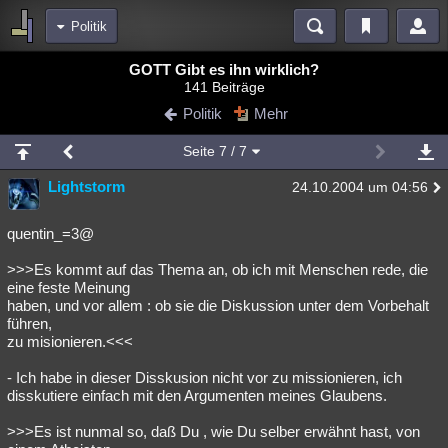
Politik
Bereiche
GOTT Gibt es ihn wirklich?
141 Beiträge
Echtzeit
Diskussionen
Blogs
Videos
Statistiken
Politik
Mehr
Chat
Wiki
Neuigkeiten
Seite
7
/ 7
meine Rubriken
Lightstorm
24.10.2004 um 04:56
Menschen
Wissenschaft
Politik
Mystery
Kriminalfälle
Spiritualität
Verschwörungen
Technologie
Ufologie
quentin_=3@
>>>Es kommt auf das Thema an, ob ich mit Menschen rede, die
Natur
Umfragen
Unterhaltung
eine feste Meinung
weitere Rubriken
haben, und vor allem : ob sie die Diskussion unter dem Vorbehalt
führen,
Philosophie
Träume
Orte
Esoterik
Literatur
zu misionieren.<<<
Astronomie
Helpdesk
Gruppen
Gaming
Filme
- Ich habe in dieser Disskusion nicht vor zu missionieren, ich
disskutiere einfach mit den Argumenten meines Glaubens.
Musik
Clash
Verbesserungen
Allmystery
English
>>>Es ist nunmal so, daß Du , wie Du selber erwähnt hast, von
Übersichten