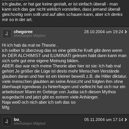
ich glaube, er hat gar keine gestalt, er ist einfach überall - man
kann sich das gar nicht wirklich vorstellen, dass jemand überall
gleichzeitig sein sollt und auf alles schauen kann, aber ich denks
mir so in der art.
chegoree
28.10.2004 um 19:24
ehemaliges Mitglied
Hi ich hab da mal ne Theorie .
ich selber bi überzeug das es eine göttliche Kraft gibt denn wenn
ihr DER ALCHIMIST und ILUMINATI gelesen habt dann kann man
sich sehr gut eine eigene Meinung bilden.
ABER das war nich meine Theorie aber hier ist sie: Ich hab mal
gehört Je größer die Lüge ist desto mehr Menschen Verstände
glauben daran und hier ist ein kleiner beweiß z.B. die Hitler diktatur.
viele menschen glaubten an seine Ansiczht und folgten ihm ohne
überhaupt irgendwas zu hinterfragen und vielleicht hat sich nur ein
arbeitsloser Mann im Gebirge von Judäa sich diesen Mythos
ausgedacht und jatzt gibt es extrem viele Anhänger.
Naja wei0 och nich aber ich seh das so
Mfg
bo_
05.11.2004 um 17:14
ehemaliges Mitglied