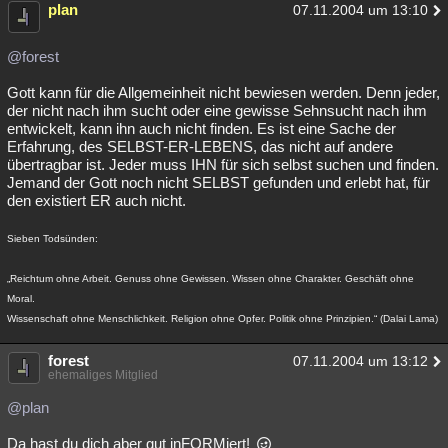
plan
07.11.2004 um 13:10
@forest
Gott kann für die Allgemeinheit nicht bewiesen werden. Denn jeder,
der nicht nach ihm sucht oder eine gewisse Sehnsucht nach ihm
entwickelt, kann ihn auch nicht finden. Es ist eine Sache der
Erfahrung, des SELBST-ER-LEBENS, das nicht auf andere
übertragbar ist. Jeder muss IHN für sich selbst suchen und finden.
Jemand der Gott noch nicht SELBST gefunden und erlebt hat, für
den existiert ER auch nicht.
Sieben Todsünden:
„Reichtum ohne Arbeit. Genuss ohne Gewissen. Wissen ohne Charakter. Geschäft ohne
Moral.
Wissenschaft ohne Menschlichkeit. Religion ohne Opfer. Politik ohne Prinzipien.“ (Dalai Lama)
forest
07.11.2004 um 13:12
ehemaliges Mitglied
@plan
Da hast du dich aber gut inFORMiert!