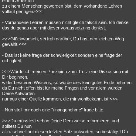
einem Atheisten
zu einem Menschen geworden bist, dem vorhandene Lehren
Besucht
Teilgenommen
Alle
Neue
Geschlossen
vollauf genügen.<<<
Lesenswert
Schlüsselwörter
- Vorhandene Lehren müssen nicht gleich falsch sein. Ich denke
das du genau aber mit dieser voraussetzung denkst.
>>>Glückwunsch, sei froh darüber, Du hast den leichten Weg
gewählt.<<<
- Das ist keine frage der schwierigkeit sondern eine frage der
richtigkeit.
>>>Würde ich meinen Prinzipien zum Trotz eine Diskussion mit
Dir beginnen,
wider besseren Wissens, so würde dies kein gutes Ende nehmen,
da Du nicht offen bist für meine Fragen und vor allem würden
Deine Antworten
nur aus einer Quelle kommen, die mir wohlbekannt ist.<<<
- Nun stell mir doch eine "unangenehme" frage bitte.
>>>Du müsstest schon Deine Denkweise reformieren, und
solltest Du nun
allzu schnell auf diesen letzten Satz antworten, so bestätigst Du