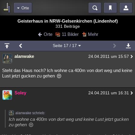
Orte
Bereiche
Geisterhaus in NRW-Gelsenkirchen (Lindenhof)
331 Beiträge
Echtzeit
Diskussionen
Blogs
Videos
Statistiken
Orte
11 Bilder
Mehr
Chat
Wiki
Neuigkeiten
2
Seite
17
/ 17
meine Rubriken
alanwake
24.04.2011 um 15:57
Menschen
Wissenschaft
Politik
Mystery
Kriminalfälle
Spiritualität
Verschwörungen
Technologie
Ufologie
Steht das Haus noch? Ich wohne ca 400m von dort weg und keine
Lust jetzt gucken zu gehen
Natur
Umfragen
Unterhaltung
weitere Rubriken
Soley
24.04.2011 um 16:31
Philosophie
Träume
Orte
Esoterik
Literatur
Astronomie
Helpdesk
Gruppen
Gaming
Filme
alanwake schrieb:
Ich wohne ca 400m von dort weg und keine Lust jetzt gucken
Musik
Clash
Verbesserungen
Allmystery
English
zu gehen
Übersichten