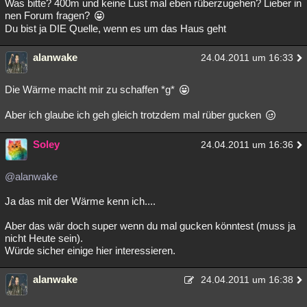
Was bitte? 400m und keine Lust mal eben rüberzugehen? Lieber in
nen Forum fragen?
Besucht
Teilgenommen
Alle
Neue
Geschlossen
Du bist ja DIE Quelle, wenn es um das Haus geht
Lesenswert
Schlüsselwörter
alanwake
24.04.2011 um 16:33
Die Wärme macht mir zu schaffen *g*
Aber ich glaube ich geh gleich trotzdem mal rüber gucken
Soley
24.04.2011 um 16:36
@alanwake
Ja das mit der Wärme kenn ich....
Aber das wär doch super wenn du mal gucken könntest (muss ja
nicht Heute sein).
Würde sicher einige hier interessieren.
alanwake
24.04.2011 um 16:38