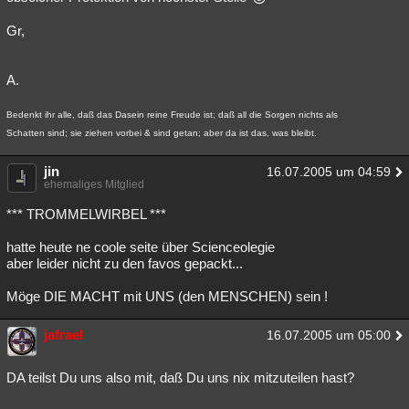
Gr,
A.
Bedenkt ihr alle, daß das Dasein reine Freude ist; daß all die Sorgen nichts als
Schatten sind; sie ziehen vorbei & sind getan; aber da ist das, was bleibt.
jin
16.07.2005 um 04:59
ehemaliges Mitglied
*** TROMMELWIRBEL ***
hatte heute ne coole seite über Scienceolegie
aber leider nicht zu den favos gepackt...
Möge DIE MACHT mit UNS (den MENSCHEN) sein !
jafrael
16.07.2005 um 05:00
DA teilst Du uns also mit, daß Du uns nix mitzuteilen hast?