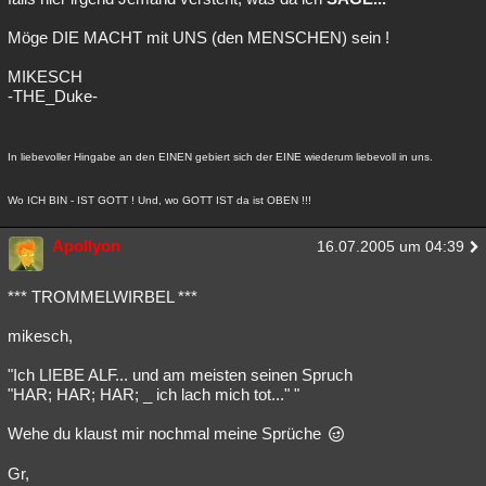
Möge DIE MACHT mit UNS (den MENSCHEN) sein !
MIKESCH
-THE_Duke-
In liebevoller Hingabe an den EINEN gebiert sich der EINE wiederum liebevoll in uns.
Wo ICH BIN - IST GOTT ! Und, wo GOTT IST da ist OBEN !!!
Apollyon
16.07.2005 um 04:39
*** TROMMELWIRBEL ***
mikesch,
"Ich LIEBE ALF... und am meisten seinen Spruch
"HAR; HAR; HAR; _ ich lach mich tot..." "
Wehe du klaust mir nochmal meine Sprüche
Gr,