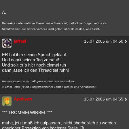
A.
Bedenkt ihr alle, daß das Dasein reine Freude ist; daß all die Sorgen nichts als
Schatten sind; sie ziehen vorbei & sind getan; aber da ist das, was bleibt.
jafrael
16.07.2005 um 04:50
ER hat ihm seinen Spruch geklaut
Und damit seinen Tag versaut!
Und sollt er´s hier noch einmal tun
dann lasse ich den Thread tief ruhn!
Andersdenkende sind oft ganz anders, als wir denken.
© Ernst Ferstl (*1955), österreichischer Lehrer, Dichter und Aphoristiker
Apollyon
16.07.2005 um 04:55
*** TROMMELWIRBEL ***
muha, jetzt muß ich aufpassen , nicht überheblich zu werden
obsolcher Protektion von höchster Stelle