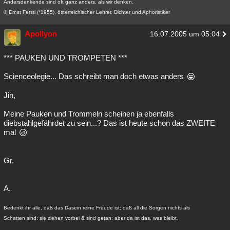
Andersdenkende sind oft ganz anders, als wir denken.
© Ernst Ferstl (*1955), österreichischer Lehrer, Dichter und Aphoristiker
Apollyon
16.07.2005 um 05:04
*** PAUKEN UND TROMPETEN ***
Scienceolegie... Das schreibt man doch etwas anders
Jin,
Meine Pauken und Trommeln scheinen ja ebenfalls
diebstahlgefährdet zu sein...? Das ist heute schon das ZWEITE
mal
Gr,
A.
Bedenkt ihr alle, daß das Dasein reine Freude ist; daß all die Sorgen nichts als
Schatten sind; sie ziehen vorbei & sind getan; aber da ist das, was bleibt.