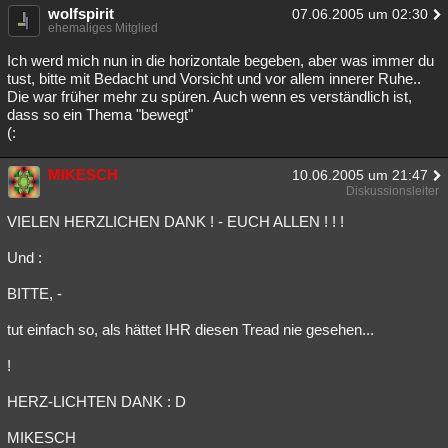
wolfspirit
07.06.2005 um 02:30
Besucht
Teilgenommen
Alle
Neue
Geschlossen
ehemaliges Mitglied
Ich werd mich nun in die horizontale begeben, aber was immer du
Lesenswert
Schlüsselwörter
tust, bitte mit Bedacht und Vorsicht und vor allem innerer Ruhe..
Die war früher mehr zu spüren. Auch wenn es verständlich ist,
dass so ein Thema "bewegt"
(:
MIKESCH
10.06.2005 um 21:47
Diskussionsleiter
VIELEN HERZLICHEN DANK ! - EUCH ALLEN ! ! !
Und :
BITTE, -
tut einfach so, als hättet IHR diesen Tread nie gesehen...
!
HERZ-LICHTEN DANK : D
MIKESCH