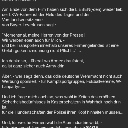
Am Ende von dem Film haben sich die LIEBEN(-den) wieder lieb,
der LKW-Fahrer ist der Held des Tages und der
Vorstandsvorsitzende
von Bayer-Leverkusen sagt :
"Momentmal, meine Herren von der Presse !
Wir werben eben auch für Milch, -
und bei Transporten innerhalb unseres Firmengeländes ist eine
Gefahrgutkennzeichnung nicht Pflicht..." ...
Ich denke so, - überall wo Armee draufsteht,
da ist ganz sicher auch Army drin !
Aber, - wer sagz denn, das ddie deutsche Wehrmacht nicht auch
Werbung sponsert, - für Kampfsportgruppen, Fußballvereine, W-
Lanpartys....
Und ich frage mich auch so, was wohl in Zeiten des erhöhten
Sicherheisbedürfnisses in Kastorbehältern in Wahrheit noch drin
ist,
für die Hundertschaften der Polizei ihren Kopf hinhalten müssen...
Und, für welche Firmen wohl die Atomindustrie wirbt, -
falls hier irgend Jemand versteht, was da ich
SAGE...