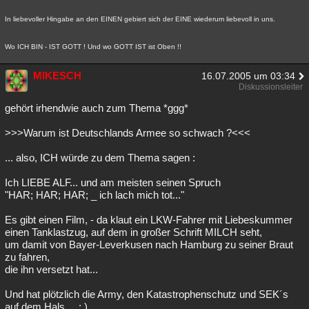
In liebevoller Hingabe an den EINEN gebiert sich der EINE wiederum liebevoll in uns.
Wo ICH BIN - IST GOTT ! Und wo GOTT IST ist Oben !!
MIKESCH
16.07.2005 um 03:34
Diskussionsleiter
gehört irhendwie auch zum Thema *ggg*
>>>Warum ist Deutschlands Armee so schwach ?<<<
... also, ICH würde zu dem Thema sagen :
Ich LIEBE ALF... und am meisten seinen Spruch
"HAR; HAR; HAR; _ ich lach mich tot..."
Es gibt einen Film, - da klaut ein LKW-Fahrer mit Liebeskummer
einen Tanklastzug, auf dem in großer Schrift MILCH seht,
um damit von Bayer-Leverkusen nach Hamburg zu seiner Braut
zu fahren,
die ihn versetzt hat...
Und hat plötzlich die Army, den Katastrophenschutz und SEK´s
auf dem Hals.... ; )