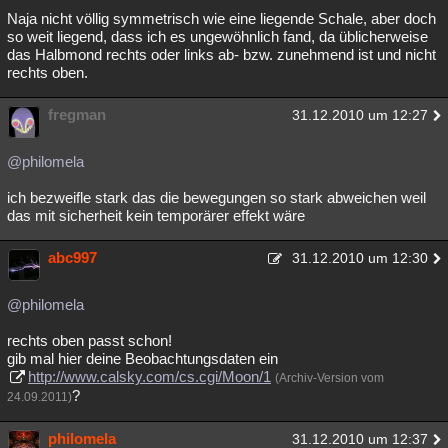
Naja nicht völlig symmetrisch wie eine liegende Schale, aber doch
Besucht
Teilgenommen
Alle
Neue
Geschlossen
so weit liegend, dass ich es ungewöhnlich fand, da üblicherweise
das Halbmond rechts oder links ab- bzw. zunehmend ist und nicht
Lesenswert
Schlüsselwörter
rechts oben.
fregman
31.12.2010 um 12:27
@philomela
ich bezweifle stark das die bewegungen so stark abweichen weil
das mit sicherheit kein temporärer effekt wäre
abc997
31.12.2010 um 12:30
@philomela
rechts oben passt schon!
gib mal hier deine Beobachtungsdaten ein
http://www.calsky.com/cs.cgi/Moon/1
(Archiv-Version vom
?
24.09.2011)
philomela
31.12.2010 um 12:37