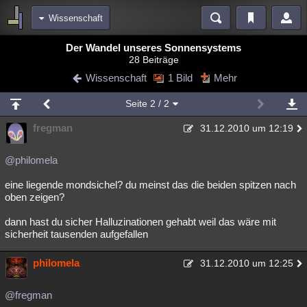
Wissenschaft
Bereiche
Der Wandel unseres Sonnensystems
28 Beiträge
Echtzeit
Diskussionen
Blogs
Videos
Statistiken
Wissenschaft
1 Bild
Mehr
Chat
Wiki
Neuigkeiten
Seite
2
/ 2
meine Rubriken
fregman
31.12.2010 um 12:19
Menschen
Wissenschaft
Politik
Mystery
Kriminalfälle
Spiritualität
Verschwörungen
Technologie
Ufologie
@philomela
eine liegende mondsichel? du meinst das die beiden spitzen nach
Natur
Umfragen
Unterhaltung
oben zeigen?
weitere Rubriken
dann hast du sicher Halluzinationen gehabt weil das wäre mit
Philosophie
Träume
Orte
Esoterik
Literatur
sicherheit tausenden aufgefallen
Astronomie
Helpdesk
Gruppen
Gaming
Filme
philomela
31.12.2010 um 12:25
Musik
Clash
Verbesserungen
Allmystery
English
@fregman
Übersichten