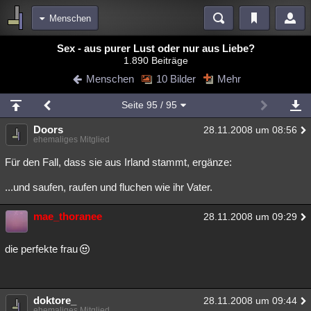
Menschen
Bereiche
Sex - aus purer Lust oder nur aus Liebe?
1.890 Beiträge
Echtzeit
Diskussionen
Blogs
Videos
Statistiken
Menschen
10 Bilder
Mehr
Chat
Wiki
Neuigkeiten
2
Seite
95
/ 95
meine Rubriken
Doors
28.11.2008 um 08:56
Menschen
Wissenschaft
Politik
Mystery
Kriminalfälle
ehemaliges Mitglied
Spiritualität
Verschwörungen
Technologie
Ufologie
Für den Fall, dass sie aus Irland stammt, ergänze:
...und saufen, raufen und fluchen wie ihr Vater.
Natur
Umfragen
Unterhaltung
weitere Rubriken
mae_thoranee
28.11.2008 um 09:29
Philosophie
Träume
Orte
Esoterik
Literatur
die perfekte frau
Astronomie
Helpdesk
Gruppen
Gaming
Filme
Musik
Clash
Verbesserungen
Allmystery
English
doktore_
28.11.2008 um 09:44
Übersichten
ehemaliges Mitglied