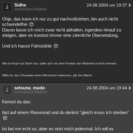
Sidhe
24.08.2004 um 19:37
Besucht
Teilgenommen
Alle
Neue
Geschlossen
ehemaliges Mitglied
Lesenswert
Schlüsselwörter
Ohje, das kann ich nur zu gut nachvollziehen, bin auch nicht
schwindelfrei
Davon lasse ich mich zwar nicht abhalten, irgendwo hinauf zu
steigen, aber es kostest immer eine ziemliche Überwindung.
Und ich hasse Fahrstühle
Wer im Kopf nur Stroh hat, sollte sich vor dem Funken der Wahrheit in Acht nehmen.
Willst du den Charakter eines Menschen erkennen, gib ihm Macht
setsuna_mudo
24.08.2004 um 19:44
ehemaliges Mitglied
Kennst du das:
bist auf einem Riesenrad und du denkst "gleich muss ich sterben"
Ist bei mir echt so, aber es reizt mich jedesmal. Ich will es