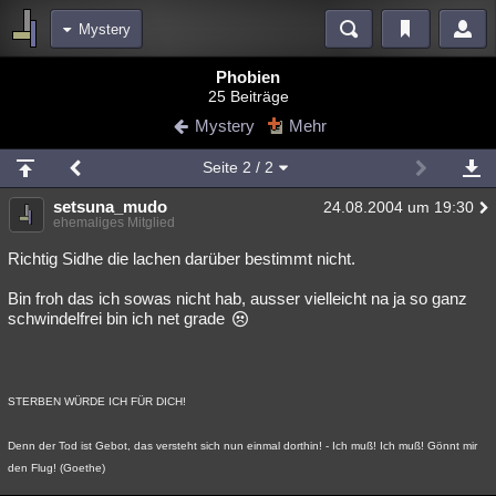
Mystery
Bereiche
Phobien
25 Beiträge
Echtzeit
Diskussionen
Blogs
Videos
Statistiken
Mystery
Mehr
Chat
Wiki
Neuigkeiten
2
Seite
2
/ 2
meine Rubriken
setsuna_mudo
24.08.2004 um 19:30
Menschen
Wissenschaft
Politik
Mystery
Kriminalfälle
ehemaliges Mitglied
Spiritualität
Verschwörungen
Technologie
Ufologie
Richtig Sidhe die lachen darüber bestimmt nicht.
Bin froh das ich sowas nicht hab, ausser vielleicht na ja so ganz
Natur
Umfragen
Unterhaltung
schwindelfrei bin ich net grade
weitere Rubriken
Philosophie
Träume
Orte
Esoterik
Literatur
STERBEN WÜRDE ICH FÜR DICH!
Astronomie
Helpdesk
Gruppen
Gaming
Filme
Denn der Tod ist Gebot, das versteht sich nun einmal dorthin! - Ich muß! Ich muß! Gönnt mir
Musik
Clash
Verbesserungen
Allmystery
English
den Flug! (Goethe)
Übersichten