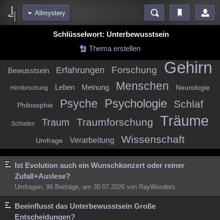
Allmystery
Bereiche
Schlüsselwort: Unterbewusstsein
Echtzeit
Diskussionen
Blogs
Videos
Statistiken
Thema erstellen
Gehirn
Chat
Wiki
Neuigkeiten
2
Forschung
Erfahrungen
Bewusstsein
meine Rubriken
Menschen
Leben
Meinung
Neurologie
Hirnforschung
Menschen
Wissenschaft
Politik
Mystery
Kriminalfälle
Psychologie
Psyche
Schlaf
Philosophie
Spiritualität
Verschwörungen
Technologie
Ufologie
Träume
Traumforschung
Traum
Schlafen
Natur
Umfragen
Unterhaltung
Wissenschaft
Verarbeitung
Umfrage
weitere Rubriken
Philosophie
Träume
Orte
Esoterik
Literatur
Ist Evolution auch ein Wunschkonzert oder reiner
Zufall+Auslese?
Astronomie
Helpdesk
Gruppen
Gaming
Filme
Umfragen, 96 Beiträge, am 30.07.2026 von RayWonders
Musik
Clash
Verbesserungen
Allmystery
English
Beeinflusst das Unterbewusstsein Große
Übersichten
Entscheidungen?