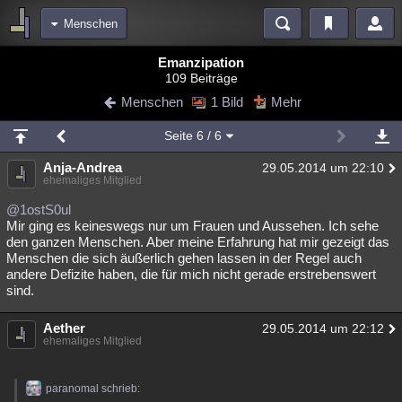
Menschen
Bereiche
Emanzipation
109 Beiträge
Echtzeit
Diskussionen
Blogs
Videos
Statistiken
Menschen
1 Bild
Mehr
Chat
Wiki
Neuigkeiten
2
Seite
6
/ 6
meine Rubriken
Anja-Andrea
29.05.2014 um 22:10
Menschen
Wissenschaft
Politik
Mystery
Kriminalfälle
ehemaliges Mitglied
Spiritualität
Verschwörungen
Technologie
Ufologie
@1ostS0ul
Mir ging es keineswegs nur um Frauen und Aussehen. Ich sehe
den ganzen Menschen. Aber meine Erfahrung hat mir gezeigt das
Natur
Umfragen
Unterhaltung
Menschen die sich äußerlich gehen lassen in der Regel auch
weitere Rubriken
andere Defizite haben, die für mich nicht gerade erstrebenswert
sind.
Philosophie
Träume
Orte
Esoterik
Literatur
Aether
29.05.2014 um 22:12
Astronomie
Helpdesk
Gruppen
Gaming
Filme
ehemaliges Mitglied
Musik
Clash
Verbesserungen
Allmystery
English
paranomal schrieb:
Übersichten