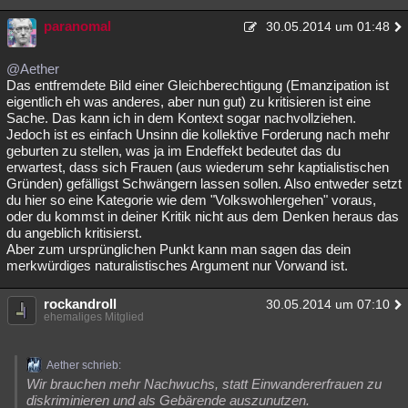
paranomal
30.05.2014 um 01:48
@Aether
Das entfremdete Bild einer Gleichberechtigung (Emanzipation ist
eigentlich eh was anderes, aber nun gut) zu kritisieren ist eine
Sache. Das kann ich in dem Kontext sogar nachvollziehen.
Jedoch ist es einfach Unsinn die kollektive Forderung nach mehr
geburten zu stellen, was ja im Endeffekt bedeutet das du
erwartest, dass sich Frauen (aus wiederum sehr kaptialistischen
Gründen) gefälligst Schwängern lassen sollen. Also entweder setzt
du hier so eine Kategorie wie dem "Volkswohlergehen" voraus,
oder du kommst in deiner Kritik nicht aus dem Denken heraus das
du angeblich kritisierst.
Aber zum ursprünglichen Punkt kann man sagen das dein
merkwürdiges naturalistisches Argument nur Vorwand ist.
rockandroll
30.05.2014 um 07:10
ehemaliges Mitglied
Aether schrieb:
Wir brauchen mehr Nachwuchs, statt Einwandererfrauen zu
diskriminieren und als Gebärende auszunutzen.