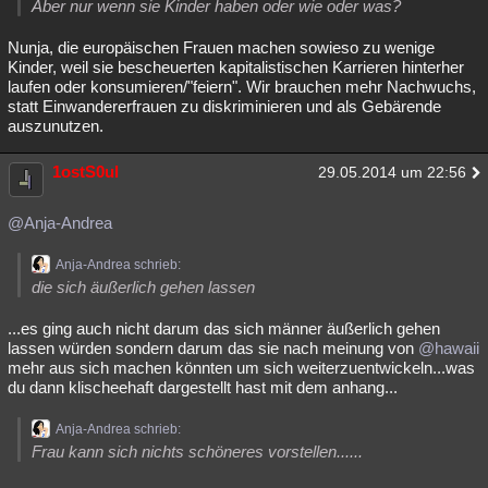
Aber nur wenn sie Kinder haben oder wie oder was?
Besucht
Teilgenommen
Alle
Neue
Geschlossen
Nunja, die europäischen Frauen machen sowieso zu wenige
Kinder, weil sie bescheuerten kapitalistischen Karrieren hinterher
Lesenswert
Schlüsselwörter
laufen oder konsumieren/"feiern". Wir brauchen mehr Nachwuchs,
statt Einwandererfrauen zu diskriminieren und als Gebärende
auszunutzen.
1ostS0ul
29.05.2014 um 22:56
@Anja-Andrea
Anja-Andrea schrieb:
die sich äußerlich gehen lassen
...es ging auch nicht darum das sich männer äußerlich gehen
lassen würden sondern darum das sie nach meinung von
@hawaii
mehr aus sich machen könnten um sich weiterzuentwickeln...was
du dann klischeehaft dargestellt hast mit dem anhang...
Anja-Andrea schrieb:
Frau kann sich nichts schöneres vorstellen......