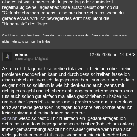
also es ist was anderes ob du jeden tag oder zumindest
regelmäßig deine Tageserlebnisse aufschreibst oder ob du
"Gefühlsschreiben" machst, also nur dann schreibst wenn du
gerade etwas wirklich bewegendes erlbt hast nicht die
"Höhepunte" des Tages.
Gedichte ohne scheinbaren Sinn sind besonders, da man den Sinn erst sieht, wenn man
nicht mehr weis wo man ihn findet!!!
eilana
12.05.2005 um 16:09
ehemaliges Mitglied
Also mir hilft tagebuch schreiben total weil ich einfach über meine
probleme nachdenken kann und durch dess schreiben fasse ich
einen entschluss was ich dagegen machen kann oder merke dass
es gar nicht so schlimm is wie ich denke.und auch wenns mir
richtig mies geht und ich aber nichts dagegen unternehemen kann
tuts auch schon gut einfach mal alles geschrieben zu haben nur
um darüber 'geredet' zu haben.mein problem war nur immer dass
ich zwar meine gedanken ins tagebuch schreiben konnte aber ich
keine antwort auf meine fragen bekomme.
@halöb
wieso solltest du nicht einfach ein "gedankentagebuch"
schreiben.nur deas tagesgeschehen schreiben(hab ich am anfang
immer gemacht)bringt absolut nichts,aber gerade wenn man sich
viele gedanken macht tut es gut wenn man sie niederschreiben