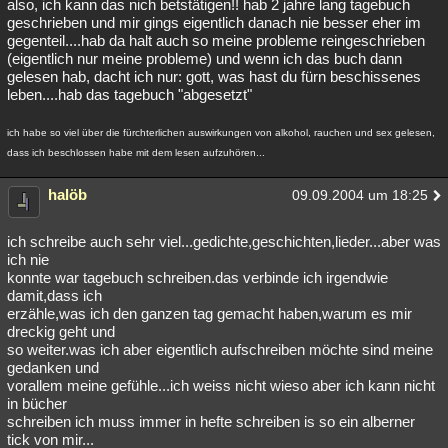
also, ich kann das nich betstätigen!! hab 2 jahre lang tagebuch
geschrieben und mir gings eigentlich danach nie besser eher im
Besucht
Teilgenommen
Alle
Neue
Geschlossen
gegenteil....hab da halt auch so meine probleme reingeschrieben
(eigentlich nur meine probleme) und wenn ich das buch dann
Lesenswert
Schlüsselwörter
gelesen hab, dacht ich nur: gott, was hast du fürn beschissenes
leben....hab das tagebuch "abgesetzt"
ich habe so viel über die fürchterlichen auswirkungen von alkohol, rauchen und sex gelesen,
dass ich beschlossen habe mit dem lesen aufzuhören...
halöb
09.09.2004 um 18:25
ich schreibe auch sehr viel...gedichte,geschichten,lieder...aber was
ich nie
konnte war tagebuch schreiben.das verbinde ich irgendwie
damit,dass ich
erzähle,was ich den ganzen tag gemacht haben,warum es mir
dreckig geht und
so weiter.was ich aber eigentlich aufschreiben möchte sind meine
gedanken und
vorallem meine gefühle...ich weiss nicht wieso aber ich kann nicht
in bücher
schreiben ich muss immer in hefte schreiben is so ein alberner
tick von mir...