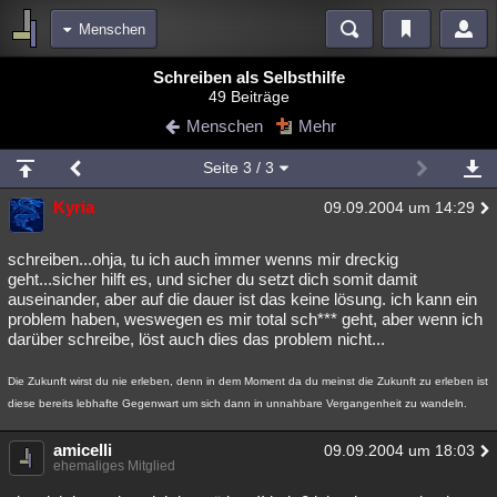
Menschen
Bereiche
Schreiben als Selbsthilfe
49 Beiträge
Echtzeit
Diskussionen
Blogs
Videos
Statistiken
Menschen
Mehr
Chat
Wiki
Neuigkeiten
2
Seite
3
/ 3
meine Rubriken
Kyria
09.09.2004 um 14:29
Menschen
Wissenschaft
Politik
Mystery
Kriminalfälle
Spiritualität
Verschwörungen
Technologie
Ufologie
schreiben...ohja, tu ich auch immer wenns mir dreckig
geht...sicher hilft es, und sicher du setzt dich somit damit
auseinander, aber auf die dauer ist das keine lösung. ich kann ein
Natur
Umfragen
Unterhaltung
problem haben, weswegen es mir total sch*** geht, aber wenn ich
weitere Rubriken
darüber schreibe, löst auch dies das problem nicht...
Philosophie
Träume
Orte
Esoterik
Literatur
Die Zukunft wirst du nie erleben, denn in dem Moment da du meinst die Zukunft zu erleben ist
diese bereits lebhafte Gegenwart um sich dann in unnahbare Vergangenheit zu wandeln.
Astronomie
Helpdesk
Gruppen
Gaming
Filme
amicelli
09.09.2004 um 18:03
Musik
Clash
Verbesserungen
Allmystery
English
ehemaliges Mitglied
Übersichten