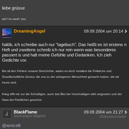
liebe grüsse
ain't no savin' you
DreamingAngel
09.09.2004 um 20:14
halöb, ich schreibe auch nur "tagebuch". Das heißt es ist erstens n
Heft und zweitens schreib ich nur rein wenn was besonderes
passiert is und halt meine Gefühle und Gedanken. Ich zieh
Gedichte vor.
Bei all den Fehlern unserer Geschichte, waren es doch vorallem die Politische und
Gesellschaftliche Zensur, die uns zu der verlogenen Menschheit gemacht haben, die wir
heute sind.
Krieg trifft nie nur die Schuldigen, auch das Blut der Unschuldigen wird vergossen und der
Hass der Friedlichen geschürt.
BlackFlame
09.09.2004 um 21:27
ehemaliges Mitglied
Diskussionsleiter
@amicelli