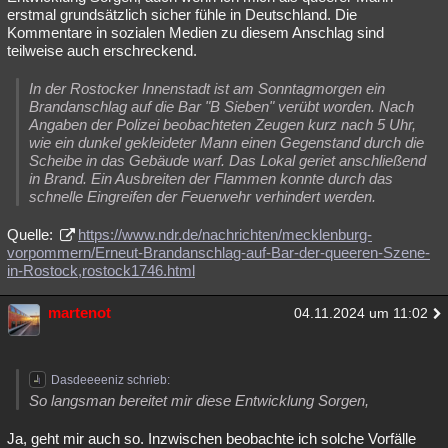
erstmal grundsätzlich sicher fühle in Deutschland. Die
Kommentare in sozialen Medien zu diesem Anschlag sind
teilweise auch erschreckend.
In der Rostocker Innenstadt ist am Sonntagmorgen ein
Brandanschlag auf die Bar "B Sieben" verübt worden. Nach
Angaben der Polizei beobachteten Zeugen kurz nach 5 Uhr,
wie ein dunkel gekleideter Mann einen Gegenstand durch die
Scheibe in das Gebäude warf. Das Lokal geriet anschließend
in Brand. Ein Ausbreiten der Flammen konnte durch das
schnelle Eingreifen der Feuerwehr verhindert werden.
Quelle:
https://www.ndr.de/nachrichten/mecklenburg-
vorpommern/Erneut-Brandanschlag-auf-Bar-der-queeren-Szene-
in-Rostock,rostock1746.html
martenot
04.11.2024 um 11:02
Dasdeeeeniz schrieb:
So langsman bereitet mir diese Entwicklung Sorgen,
Ja, geht mir auch so. Inzwischen beobachte ich solche Vorfälle