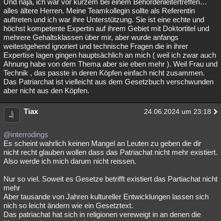
Und naja, ich war vor kurzem bei einem Behördenleitertreffen…
alles ältere Herren. Meine Teamkollegin sollte als Referentin
auftreten und ich war ihre Unterstützung. Sie ist eine echte und
höchst kompetente Expertin auf ihrem Gebiet mit Doktortitel und
mehrere Gehaltsklassen über mir, aber wurde anfangs
weitestgehend ignoriert und technische Fragen die in ihrer
Expertise lagen gingen hauptsächlich an mich ( weil ich zwar auch
Ahnung habe von dem Thema aber sie eben mehr ). Weil Frau und
Technik , das passte in deren Köpfen einfach nicht zusammen.
Das Patriarchat ist vielleicht aus dem Gesetzbuch verschwunden
aber nicht aus den Köpfen.
Tiax
24.06.2024 um 23:18
@interrodings
Es scheint wahrlich keinen Mangel an Leuten zu geben die dir
nicht recht glauben wollen dass das Patriachat nicht mehr existiert.
Also werde ich mich darum nicht reissen.
Nur so viel. Soweit es Gesetze betrifft existiert das Partiachat nicht
mehr
Aber tausande von Jahren kultureller Entwicklungen lassen sich
nich so leicht ändern wie ein Gesetztext.
Das patriachat hat sich in religionen vereweigt in an denen die