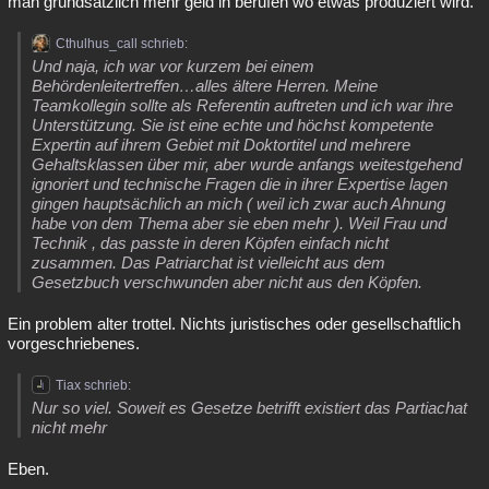
man grundsätzlich mehr geld in berufen wo etwas produziert wird.
Cthulhus_call schrieb:
Und naja, ich war vor kurzem bei einem
Behördenleitertreffen…alles ältere Herren. Meine
Teamkollegin sollte als Referentin auftreten und ich war ihre
Unterstützung. Sie ist eine echte und höchst kompetente
Expertin auf ihrem Gebiet mit Doktortitel und mehrere
Gehaltsklassen über mir, aber wurde anfangs weitestgehend
ignoriert und technische Fragen die in ihrer Expertise lagen
gingen hauptsächlich an mich ( weil ich zwar auch Ahnung
habe von dem Thema aber sie eben mehr ). Weil Frau und
Technik , das passte in deren Köpfen einfach nicht
zusammen. Das Patriarchat ist vielleicht aus dem
Gesetzbuch verschwunden aber nicht aus den Köpfen.
Ein problem alter trottel. Nichts juristisches oder gesellschaftlich
vorgeschriebenes.
Tiax schrieb:
Nur so viel. Soweit es Gesetze betrifft existiert das Partiachat
nicht mehr
Eben.