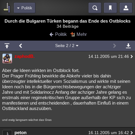
Politik
Bereiche
Durch die Bulgaren Türken begann das Ende des Ostblocks
34 Beiträge
Echtzeit
Diskussionen
Blogs
Videos
Statistiken
Politik
Mehr
Chat
Wiki
Neuigkeiten
Seite
2
/ 2
meine Rubriken
zaphodB.
14.11.2005 um 21:46
Menschen
Wissenschaft
Politik
Mystery
Kriminalfälle
Spiritualität
Verschwörungen
Technologie
Ufologie
Aber die Ideen wirkten im Ostblock fort.
Der Prager Frühling bewirkte die Abkehr vieler bis dahin
überzeugter intellektueller vom Sozialismus und wirkte mit seinen
Natur
Umfragen
Unterhaltung
Ideen noch bis in die Bürgerrechtsbewegungen der achtziger
weitere Rubriken
Jahre und mit Solidarinocz Anfang der achziger Jahre gelang es
erstmals einer regimekritischen Gruppe außerhalb der KP sich zu
Philosophie
Träume
Orte
Esoterik
Literatur
manifestieren und entscheidenden , dauerhaften Einfluß in einem
Ostblockland auszuüben.
Astronomie
Helpdesk
Gruppen
Gaming
Filme
und ewig langsam wächst das Gras
Musik
Clash
Verbesserungen
Allmystery
English
peton
Übersichten
16.11.2005 um 16:42