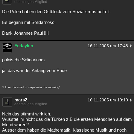
ehemaliges Mitglied
Besucht
Teilgenommen
Alle
Neue
Geschlossen
Die Polen haben den Ostblock vom Sozialismus befreit.
Lesenswert
Schlüsselwörter
Es begann mit Solidarnosc.
Dank Johannes Paul !!!!
Fedaykin
16.11.2005 um 17:48
polnische Solidarinocz
ja, das war der Anfang vom Ende
"I love the smell of napalm in the morning"
mars2
16.11.2005 um 19:10
ehemaliges Mitglied
Nein das stimmt wirklich.
Wusstet ihr nicht das die Türken z.B die ersten Menschen auf dem
Mond waren?
Ausser dem haben die Mathematik, Klassische Musik und noch