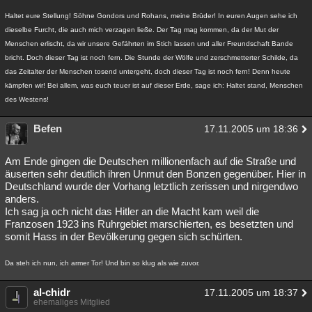
Haltet eure Stellung! Söhne Gondors und Rohans, meine Brüder! In euren Augen sehe ich
dieselbe Furcht, die auch mich verzagen ließe. Der Tag mag kommen, da der Mut der
Menschen erlischt, da wir unsere Gefährten im Stich lassen und aller Freundschaft Bande
bricht. Doch dieser Tag ist noch fern. Die Stunde der Wölfe und zerschmetterter Schilde, da
das Zeitalter der Menschen tosend untergeht, doch dieser Tag ist noch fern! Denn heute
kämpfen wir! Bei allem, was euch teuer ist auf dieser Erde, sage ich: Haltet stand, Menschen
des Westens!
Befen
17.11.2005 um 18:36
Am Ende gingen die Deutschen millionenfach auf die Straße und
äuserten sehr deutlich ihren Unmut den Bonzen gegenüber. Hier in
Deutschland wurde der Vorhang letztlich zerissen und nirgendwo
anders.
Ich sag ja och nicht das Hitler an die Macht kam weil die
Franzosen 1923 ins Ruhrgebiet marschierten, es besetzten und
somit Hass in der Bevölkerung gegen sich schürten.
Da steh ich nun, ich armer Tor! Und bin so klug als wie zuvor.
al-chidr
17.11.2005 um 18:37
ehemaliges Mitglied