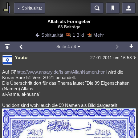
Spiritualität
Bereiche
Allah als Formgeber
63 Beiträge
Echtzeit
Diskussionen
Blogs
Videos
Statistiken
Spiritualität
1 Bild
Mehr
Chat
Wiki
Neuigkeiten
Seite
4
/ 4
meine Rubriken
Yuuto
27.01.2011 um 16:53
Menschen
Wissenschaft
Politik
Mystery
Kriminalfälle
Spiritualität
Verschwörungen
Technologie
Ufologie
Auf
http://www.ansary.de/Islam/AllahNamen.html
wird die
Koran Sure 51 Vers 20-21 behandelt.
Die Überschrift dort für das Thema lautet "Die 99 Eigenschaften
Natur
Umfragen
Unterhaltung
(Namen) Allahs
weitere Rubriken
al-Asma, al-husna".
Philosophie
Träume
Orte
Esoterik
Literatur
Und dort sind wohl auch die 99 Namen als Bild dargestellt:
Astronomie
Helpdesk
Gruppen
Gaming
Filme
Musik
Clash
Verbesserungen
Allmystery
English
Übersichten