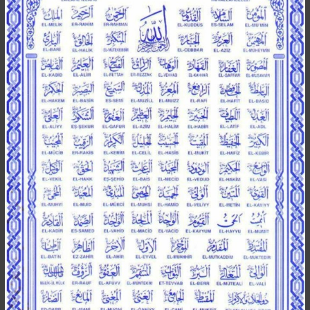
Besucht
Teilgenommen
Alle
Neue
Geschlossen
Lesenswert
Schlüsselwörter