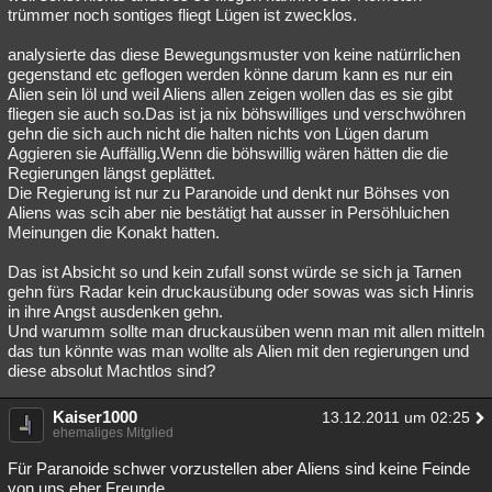
trümmer noch sontiges fliegt Lügen ist zwecklos.
analysierte das diese Bewegungsmuster von keine natürrlichen
gegenstand etc geflogen werden könne darum kann es nur ein
Alien sein löl und weil Aliens allen zeigen wollen das es sie gibt
fliegen sie auch so.Das ist ja nix böhswilliges und verschwöhren
gehn die sich auch nicht die halten nichts von Lügen darum
Aggieren sie Auffällig.Wenn die böhswillig wären hätten die die
Regierungen längst geplättet.
Die Regierung ist nur zu Paranoide und denkt nur Böhses von
Aliens was scih aber nie bestätigt hat ausser in Persöhluichen
Meinungen die Konakt hatten.
Das ist Absicht so und kein zufall sonst würde se sich ja Tarnen
gehn fürs Radar kein druckausübung oder sowas was sich Hinris
in ihre Angst ausdenken gehn.
Und warumm sollte man druckausüben wenn man mit allen mitteln
das tun könnte was man wollte als Alien mit den regierungen und
diese absolut Machtlos sind?
Kaiser1000
13.12.2011 um 02:25
ehemaliges Mitglied
Für Paranoide schwer vorzustellen aber Aliens sind keine Feinde
von uns eher Freunde