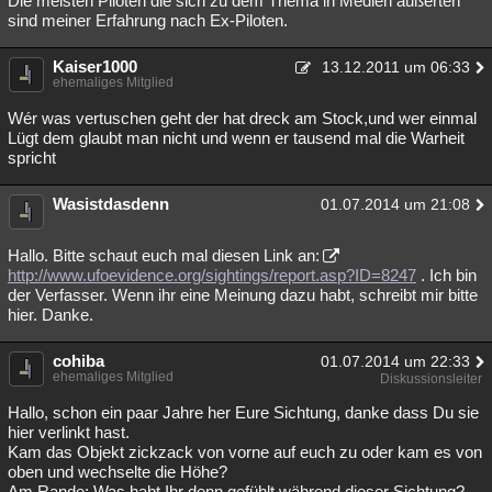
Die meisten Piloten die sich zu dem Thema in Medien äußerten
sind meiner Erfahrung nach Ex-Piloten.
Kaiser1000
13.12.2011 um 06:33
ehemaliges Mitglied
Wér was vertuschen geht der hat dreck am Stock,und wer einmal
Lügt dem glaubt man nicht und wenn er tausend mal die Warheit
spricht
Wasistdasdenn
01.07.2014 um 21:08
Hallo. Bitte schaut euch mal diesen Link an:
http://www.ufoevidence.org/sightings/report.asp?ID=8247
. Ich bin
der Verfasser. Wenn ihr eine Meinung dazu habt, schreibt mir bitte
hier. Danke.
cohiba
01.07.2014 um 22:33
ehemaliges Mitglied
Diskussionsleiter
Hallo, schon ein paar Jahre her Eure Sichtung, danke dass Du sie
hier verlinkt hast.
Kam das Objekt zickzack von vorne auf euch zu oder kam es von
oben und wechselte die Höhe?
Am Rande: Was habt Ihr denn gefühlt während dieser Sichtung?