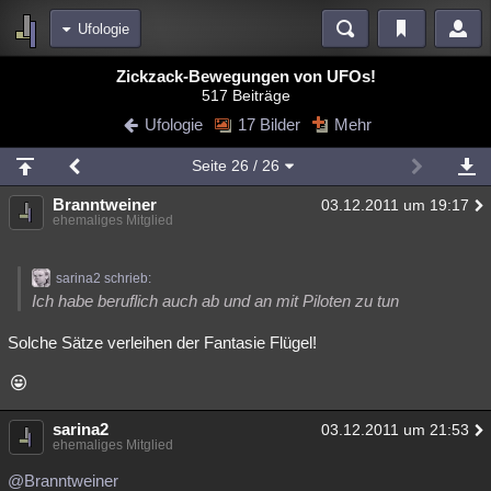
Ufologie
Bereiche
Zickzack-Bewegungen von UFOs!
517 Beiträge
Echtzeit
Diskussionen
Blogs
Videos
Statistiken
Ufologie
17 Bilder
Mehr
Chat
Wiki
Neuigkeiten
Seite
26
/ 26
meine Rubriken
Branntweiner
03.12.2011 um 19:17
Menschen
Wissenschaft
Politik
Mystery
Kriminalfälle
ehemaliges Mitglied
Spiritualität
Verschwörungen
Technologie
Ufologie
sarina2 schrieb:
Natur
Umfragen
Unterhaltung
Ich habe beruflich auch ab und an mit Piloten zu tun
weitere Rubriken
Solche Sätze verleihen der Fantasie Flügel!
Philosophie
Träume
Orte
Esoterik
Literatur
Astronomie
Helpdesk
Gruppen
Gaming
Filme
sarina2
03.12.2011 um 21:53
ehemaliges Mitglied
Musik
Clash
Verbesserungen
Allmystery
English
@Branntweiner
Übersichten