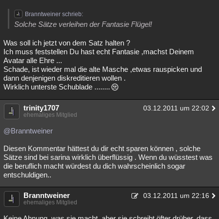
Besucht
Teilgenommen
Alle
Neue
Geschlossen
Branntweiner schrieb:
Solche Sätze verleihen der Fantasie Flügel!
Lesenswert
Schlüsselwörter
Was soll ich jetzt von dem Satz halten ?
Ich muss feststellen Du hast echt Fantasie ,machst Deinem
Avatar alle Ehre ...
Schade, ist wieder mal die alte Masche ,etwas rauspicken und
dann denjenigen diskreditieren wollen .
Wirklich unterste Schublade ........
trinity1707
03.12.2011 um 22:02
ehemaliges Mitglied
@Branntweiner
Diesen Kommentar hättest du dir echt sparen können , solche
Sätze sind bei sarina wirklich überflüssig . Wenn du wüsstest was
die beruflich macht würdest du dich wahrscheinlich sogar
entschuldigen..
Branntweiner
03.12.2011 um 22:16
ehemaliges Mitglied
Keine Ahnung, was sie macht, aber sie schreibt öfter drüber, dass