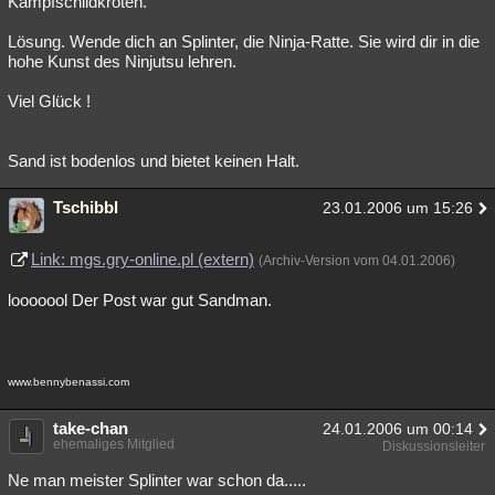
Kampfschildkröten.
Besucht
Teilgenommen
Alle
Neue
Geschlossen
Lösung. Wende dich an Splinter, die Ninja-Ratte. Sie wird dir in die
hohe Kunst des Ninjutsu lehren.
Lesenswert
Schlüsselwörter
Viel Glück !
Sand ist bodenlos und bietet keinen Halt.
Tschibbl
23.01.2006 um 15:26
Link: mgs.gry-online.pl (extern)
(Archiv-Version vom 04.01.2006)
looooool Der Post war gut Sandman.
www.bennybenassi.com
take-chan
24.01.2006 um 00:14
ehemaliges Mitglied
Diskussionsleiter
Ne man meister Splinter war schon da.....