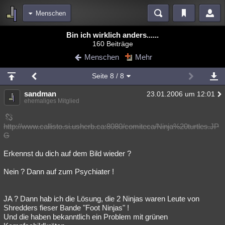
Menschen
Bereiche
Bin ich wirklich anders......
160 Beiträge
Echtzeit
Diskussionen
Blogs
Videos
Statistiken
Menschen
Mehr
Chat
Wiki
Neuigkeiten
Seite
8
/ 8
meine Rubriken
sandman
23.01.2006 um 12:01
Menschen
Wissenschaft
Politik
Mystery
Kriminalfälle
ehemaliges Mitglied
Spiritualität
Verschwörungen
Technologie
Ufologie
http://www.callisto.si.usherb.ca:8080/comiteca/Ninja%20turtles.JP
G
Natur
Umfragen
Unterhaltung
weitere Rubriken
Erkennst du dich auf dem Bild wieder ?
Philosophie
Träume
Orte
Esoterik
Literatur
Nein ? Dann auf zum Psychiater !
Astronomie
Helpdesk
Gruppen
Gaming
Filme
JA ? Dann hab ich die Lösung, die 2 Ninjas waren Leute von
Musik
Clash
Verbesserungen
Allmystery
English
Shredders fieser Bande "Foot Ninjas" !
Und die haben bekanntlich ein Problem mit grünen
Übersichten