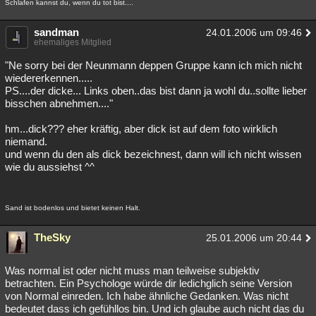
Schlafen kannst du, wenn du tot bist....
sandman
24.01.2006 um 09:46
ehemaliges Mitglied
"Ne sorry bei der Neunmann deppen Gruppe kann ich mich nicht
wiedererkennen.....
PS....der dicke... Links oben..das bist dann ja wohl du..sollte lieber
bisschen abnehmen...."
hm...dick??? eher kräftig, aber dick ist auf dem foto wirklich
niemand.
und wenn du den als dick bezeichnest, dann will ich nicht wissen
wie du aussiehst ^^
Sand ist bodenlos und bietet keinen Halt.
TheSky
25.01.2006 um 20:44
Was normal ist oder nicht muss man teilweise subjektiv
betrachten. Ein Psychologe würde dir ledichglich seine Version
von Normal einreden. Ich habe ähnliche Gedanken. Was nicht
bedeutet dass ich gefühllos bin. Und ich glaube auch nicht das du