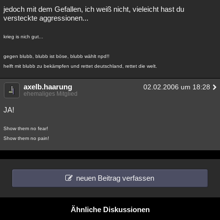
jedoch mit dem Gefallen, ich weiß nicht, vieleicht hast du
versteckte aggressionen...
krieg is nich gut...
gegen blubb, blubb ist böse, blubb wählt npd!!
helft mit blubb zu bekämpfen und rettet deutschland, rettet die welt.
axelb.haarung
02.02.2006 um 18:28
ehemaliges Mitglied
JA!
Show them no fear!
Show them no pain!
neuen Beitrag verfassen
Ähnliche Diskussionen