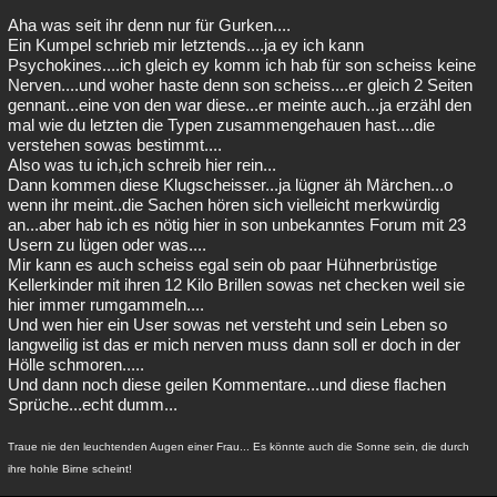
Aha was seit ihr denn nur für Gurken....
Ein Kumpel schrieb mir letztends....ja ey ich kann
Psychokines....ich gleich ey komm ich hab für son scheiss keine
Nerven....und woher haste denn son scheiss....er gleich 2 Seiten
gennant...eine von den war diese...er meinte auch...ja erzähl den
mal wie du letzten die Typen zusammengehauen hast....die
verstehen sowas bestimmt....
Also was tu ich,ich schreib hier rein...
Dann kommen diese Klugscheisser...ja lügner äh Märchen...o
wenn ihr meint..die Sachen hören sich vielleicht merkwürdig
an...aber hab ich es nötig hier in son unbekanntes Forum mit 23
Usern zu lügen oder was....
Mir kann es auch scheiss egal sein ob paar Hühnerbrüstige
Kellerkinder mit ihren 12 Kilo Brillen sowas net checken weil sie
hier immer rumgammeln....
Und wen hier ein User sowas net versteht und sein Leben so
langweilig ist das er mich nerven muss dann soll er doch in der
Hölle schmoren.....
Und dann noch diese geilen Kommentare...und diese flachen
Sprüche...echt dumm...
Traue nie den leuchtenden Augen einer Frau... Es könnte auch die Sonne sein, die durch
ihre hohle Birne scheint!