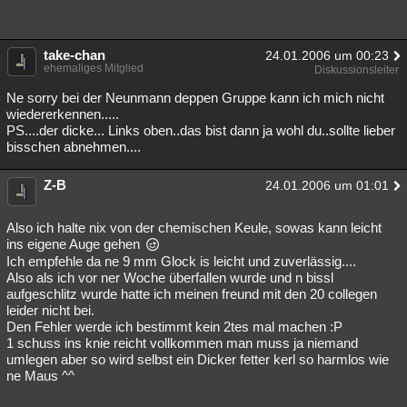
take-chan
24.01.2006 um 00:23
ehemaliges Mitglied
Diskussionsleiter
Ne sorry bei der Neunmann deppen Gruppe kann ich mich nicht
wiedererkennen.....
PS....der dicke... Links oben..das bist dann ja wohl du..sollte lieber
bisschen abnehmen....
Z-B
24.01.2006 um 01:01
Also ich halte nix von der chemischen Keule, sowas kann leicht
ins eigene Auge gehen
Ich empfehle da ne 9 mm Glock is leicht und zuverlässig....
Also als ich vor ner Woche überfallen wurde und n bissl
aufgeschlitz wurde hatte ich meinen freund mit den 20 collegen
leider nicht bei.
Den Fehler werde ich bestimmt kein 2tes mal machen :P
1 schuss ins knie reicht vollkommen man muss ja niemand
umlegen aber so wird selbst ein Dicker fetter kerl so harmlos wie
ne Maus ^^