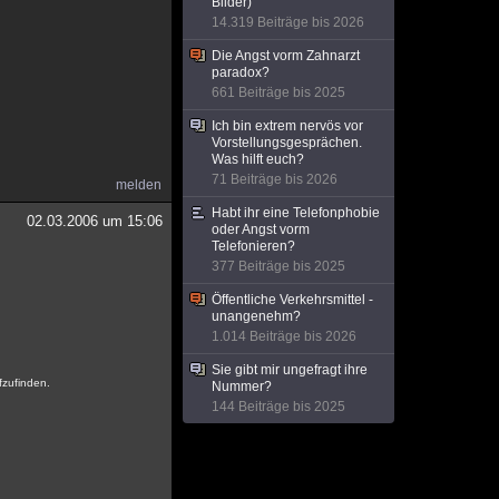
Bilder)
14.319 Beiträge bis 2026
Die Angst vorm Zahnarzt
paradox?
661 Beiträge bis 2025
Ich bin extrem nervös vor
Vorstellungsgesprächen.
Was hilft euch?
71 Beiträge bis 2026
melden
Habt ihr eine Telefonphobie
02.03.2006 um 15:06
oder Angst vorm
Telefonieren?
377 Beiträge bis 2025
Öffentliche Verkehrsmittel -
unangenehm?
1.014 Beiträge bis 2026
Sie gibt mir ungefragt ihre
fzufinden.
Nummer?
144 Beiträge bis 2025