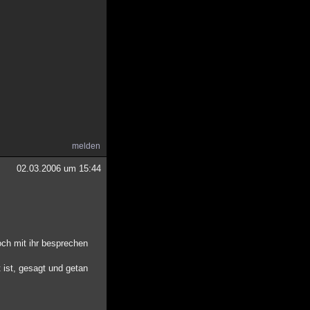
melden
02.03.2006 um 15:44
och mit ihr besprechen
 ist, gesagt und getan