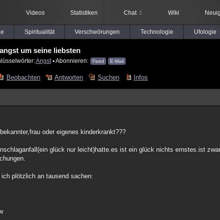
Videos
Statistiken
Chat
Wiki
Neuig
2
le
Spiritualität
Verschwörungen
Technologie
Ufologie
angst um seine liebsten
lüsselwörter:
Angst
▪ Abonnieren:
Feed
E-Mail
Beobachten
Antworten
Suchen
Infos
,bekannter,frau oder eigenes kinderkrankt???
tenschlaganfall(ein glück nur leicht)hatte.es ist ein glück nichts ernstes.ist 
uchungen.
 ich plötzlich an tausend sachen:
sw