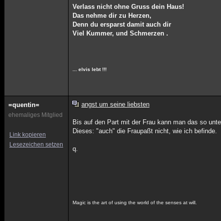
Verlass nicht ohne Gruss dein Haus!
Das nehme dir zu Herzen,
Denn du ersparst damit auch dir
Viel Kummer, und Schmerzen .
... elvis lebt !!!
angst um seine liebsten
=quentin=
ehemaliges Mitglied
Bis auf den Part mit der Frau kann man das so unte
Dieses: "auch" die Fraupaßt nicht, wie ich befinde.
Link kopieren
Lesezeichen setzen
q.
Magic is the art of using the world of the senses at will.