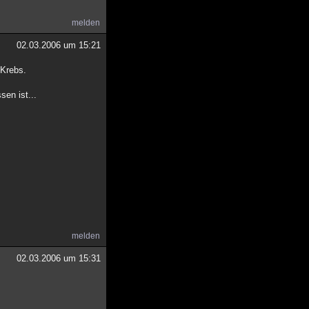
melden
02.03.2006 um 15:21
 Krebs.
en ist...
melden
02.03.2006 um 15:31