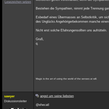
Lesezeichen setzen
Bestehen die Sympathien, nimmt jede Trennung gar
Esbedarf eines Übermasses an Selbstkritik, um sic
des Unglücks Angehörigerbekommen manche einen 
Nicht erst solche Efahrungensollten uns aufrütteln.
Gruß,
q.
Magic is the art of using the world of the senses at will.
angst um seine liebsten
sawyer
Diskussionsleiter
@ehecatl