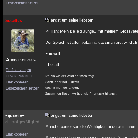
Lesezeichen setzen
angst um seine liebsten
Sucellus
@Illian: Mein Beileid Junge...mit meinem Grossvat
Der Spruch ist allen bekannt, dassman erst wirklic
Farewell,
dabei seit 2004
Ehecatl
Profil anzeigen
Private Nachricht
Ich bin wie der Wind der mich trägt.
Link kopieren
Sanft, aber rau. Flüchtig,
doch immer vorhanden.
Lesezeichen setzen
Zusammen fliegen wir über die Phantasie hinaus...
angst um seine liebsten
=quentin=
ehemaliges Mitglied
Manche bemessen die Wichtigkeit anderer in ihrem L
Link kopieren
Menschen gehen voneinander, wenn die Sympathie