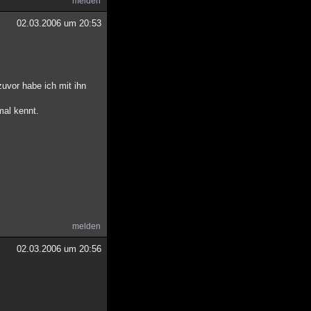
melden
02.03.2006 um 20:53
uvor habe ich mit ihn
mal kennt.
melden
02.03.2006 um 20:56