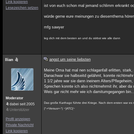
Link kopieren
ist von euch schon mal jemand schlimm erkrankt ode
Lesezeichen setzen
würde gerne eure meinungen zu diesemthema hören
mfg sawyer
leg dich mit dem besten an und du stirbst wie alle dann
angst um seine liebsten
Ilian
Meine Oma hat mal nen schlaganfall erlitten, stark, 
Danachwar sie halbseitd gelähmt, konnte nichtmehr
1 1/2 jahre war sie dann ineinem Alters/Pflegeheim
Sprechen konnte ich also nichtmehrmit ihr, aber da 
Weis gar nicht mehr wie ich damitumgegangen bin..
Moderator
Das große Karthago führte drei Kriege. Nach dem ersten war es
dabei seit 2005
|°-=Versus=-°| ~}ATC{~
Unterstützer
Profil anzeigen
Private Nachricht
Link kopieren