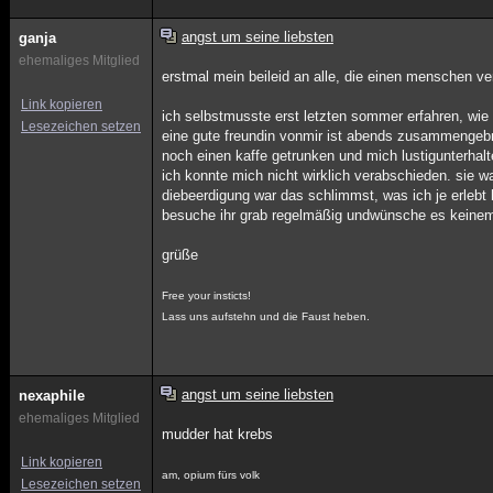
angst um seine liebsten
ganja
ehemaliges Mitglied
erstmal mein beileid an alle, die einen menschen ve
Link kopieren
ich selbstmusste erst letzten sommer erfahren, wie
Lesezeichen setzen
eine gute freundin vonmir ist abends zusammengebro
noch einen kaffe getrunken und mich lustigunterhalt
ich konnte mich nicht wirklich verabschieden. sie war
diebeerdigung war das schlimmst, was ich je erlebt
besuche ihr grab regelmäßig undwünsche es keinem,
grüße
Free your insticts!
Lass uns aufstehn und die Faust heben.
angst um seine liebsten
nexaphile
ehemaliges Mitglied
mudder hat krebs
Link kopieren
am, opium fürs volk
Lesezeichen setzen