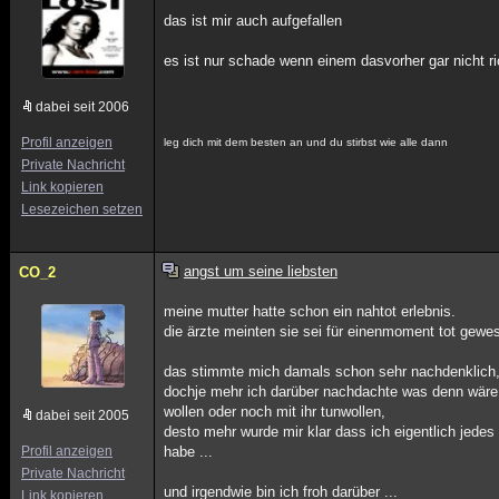
das ist mir auch aufgefallen
es ist nur schade wenn einem dasvorher gar nicht r
dabei seit 2006
Profil anzeigen
leg dich mit dem besten an und du stirbst wie alle dann
Private Nachricht
Link kopieren
Lesezeichen setzen
angst um seine liebsten
CO_2
meine mutter hatte schon ein nahtot erlebnis.
die ärzte meinten sie sei für einenmoment tot gewes
das stimmte mich damals schon sehr nachdenklich
dochje mehr ich darüber nachdachte was denn wäre w
wollen oder noch mit ihr tunwollen,
dabei seit 2005
desto mehr wurde mir klar dass ich eigentlich jedes
Profil anzeigen
habe ...
Private Nachricht
und irgendwie bin ich froh darüber ...
Link kopieren