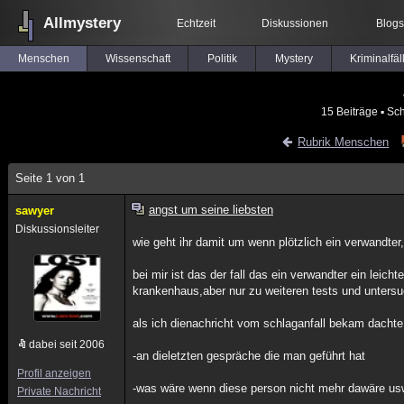
Allmystery
Echtzeit
Diskussionen
Blogs
Menschen
Wissenschaft
Politik
Mystery
Kriminalfäl
15 Beiträge
▪ Sch
Rubrik Menschen
Seite 1 von 1
angst um seine liebsten
sawyer
Diskussionsleiter
wie geht ihr damit um wenn plötzlich ein verwandter
bei mir ist das der fall das ein verwandter ein leich
krankenhaus,aber nur zu weiteren tests und unters
als ich dienachricht vom schlaganfall bekam dachte
dabei seit 2006
-an dieletzten gespräche die man geführt hat
Profil anzeigen
-was wäre wenn diese person nicht mehr dawäre u
Private Nachricht