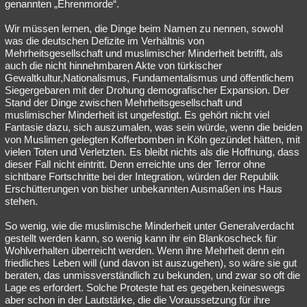
genannten „Ehrenmorde“.
Wir müssen lernen, die Dinge beim Namen zu nennen, sowohl
was die deutschen Defizite im Verhältnis von
Mehrheitsgesellschaft und muslimischer Minderheit betrifft, als
auch die nicht hinnehmbaren Akte von türkischer
Gewaltkultur,Nationalismus, Fundamentalismus und öffentlichem
Siegergebaren mit der Drohung demografischer Expansion. Der
Stand der Dinge zwischen Mehrheitsgesellschaft und
muslimischer Minderheit ist ungefestigt. Es gehört nicht viel
Fantasie dazu, sich auszumalen, was sein würde, wenn die beiden
von Muslimen gelegten Kofferbomben in Köln gezündet hätten, mit
vielen Toten und Verletzten. Es bleibt nichts als die Hoffnung, dass
dieser Fall nicht eintritt. Denn erreichte uns der Terror ohne
sichtbare Fortschritte bei der Integration, würden der Republik
Erschütterungen von bisher unbekannten Ausmaßen ins Haus
stehen.
So wenig, wie die muslimische Minderheit unter Generalverdacht
gestellt werden kann, so wenig kann ihr ein Blankoscheck für
Wohlverhalten überreicht werden. Wenn ihre Mehrheit denn ein
friedliches Leben will (und davon ist auszugehen), so wäre sie gut
beraten, das unmissverständlich zu bekunden, und zwar so oft die
Lage es erfordert. Solche Proteste hat es gegeben,keineswegs
aber schon in der Lautstärke, die die Voraussetzung für ihre