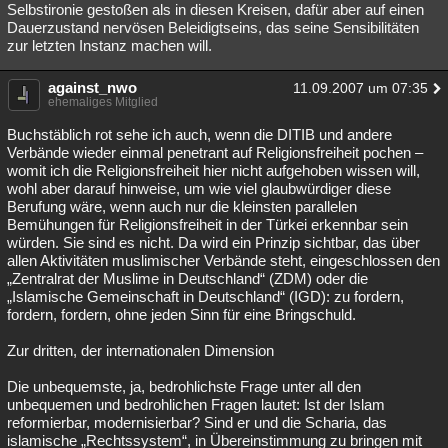
Selbstironie gestoßen als in diesen Kreisen, dafür aber auf einen
Dauerzustand nervösen Beleidigtseins, das seine Sensibilitäten
zur letzten Instanz machen will.
against_nwo
11.09.2007 um 07:35
ehemaliges Mitglied
Buchstäblich rot sehe ich auch, wenn die DITIB und andere
Verbände wieder einmal penetrant auf Religionsfreiheit pochen –
womit ich die Religionsfreiheit hier nicht aufgehoben wissen will,
wohl aber darauf hinweise, um wie viel glaubwürdiger diese
Berufung wäre, wenn auch nur die kleinsten parallelen
Bemühungen für Religionsfreiheit in der Türkei erkennbar sein
würden. Sie sind es nicht. Da wird ein Prinzip sichtbar, das über
allen Aktivitäten muslimischer Verbände steht, eingeschlossen den
„Zentralrat der Muslime in Deutschland“ (ZDM) oder die
„Islamische Gemeinschaft in Deutschland“ (IGD): zu fordern,
fordern, fordern, ohne jeden Sinn für eine Bringschuld.
Zur dritten, der internationalen Dimension
Die unbequemste, ja, bedrohlichste Frage unter all den
unbequemen und bedrohlichen Fragen lautet: Ist der Islam
reformierbar, modernisierbar? Sind er und die Scharia, das
islamische „Rechtssystem“, in Übereinstimmung zu bringen mit