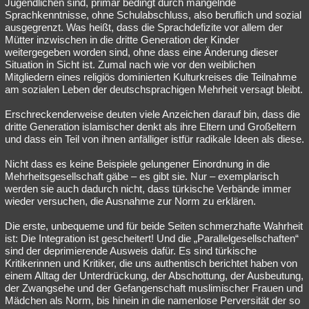
Jugendlichen sind, primär bedingt durch mangelnde
Sprachkenntnisse, ohne Schulabschluss, also beruflich und sozial
ausgegrenzt. Was heißt, dass die Sprachdefizite vor allem der
Mütter inzwischen in die dritte Generation der Kinder
weitergegeben worden sind, ohne dass eine Änderung dieser
Situation in Sicht ist. Zumal nach wie vor den weiblichen
Mitgliedern eines religiös dominierten Kulturkreises die Teilnahme
am sozialen Leben der deutschsprachigen Mehrheit versagt bleibt.
Erschreckenderweise deuten viele Anzeichen darauf bin, dass die
dritte Generation islamischer denkt als ihre Eltern und Großeltern
und dass ein Teil von ihnen anfälliger istfür radikale Ideen als diese.
Nicht dass es keine Beispiele gelungener Einordnung in die
Mehrheitsgesellschaft gäbe – es gibt sie. Nur – exemplarisch
werden sie auch dadurch nicht, dass türkische Verbände immer
wieder versuchen, die Ausnahme zur Norm zu erklären.
Die erste, unbequeme und für beide Seiten schmerzhafte Wahrheit
ist: Die Integration ist gescheitert! Und die „Parallelgesellschaften“
sind der deprimierende Ausweis dafür. Es sind türkische
Kritikerinnen und Kritiker, die uns authentisch berichtet haben von
einem Alltag der Unterdrückung, der Abschottung, der Ausbeutung,
der Zwangsehe und der Gefangenschaft muslimischer Frauen und
Mädchen als Norm, bis hinein in die namenlose Perversität der so