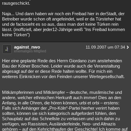
rausgeschickt.
Naja... Und dann haben wir noch ein Freibad hier in derStadt, der
Betreiber wurde schon oft angefeindet, weil er da Türsteher hat
und de factosieht es so aus, dass man dort keine Türken rein
lässt. (inoffiziell, aber jeder12-Jährige weiß "Ins Freibad kommen
keine Türken")
against_nwo
11.09.2007 um 07:34
ehemaliges Mitglied
Hier eine geplante Rede des Herrn Giordano zum anstehenden
Bau der Kölner Boschee. Leider wurde auch die Veranstaltung
abgesagt auf der er diese Rede halten wollte. Für mich ein
weiteres Einknicken vor den Feinden unserer Wertegesellschaft.
Mitkämpferinnen und Mitkämpfer – deutsche, muslimische und
andere, welcher ethnischen Herkunft auch immer! Dies an den
Anfang, in alle Ohren, die hören können, urbi et orbi – erstens:
Falls sich Anhänger der „Pro-Köln“-Partei hierher verirrt haben
sollten, können sie sich kategorisch aufgefordert fühlen, den
Schauplatz auf das Schnellste zu verlassen und sich dahin zu
verfügen, wo Rassisten, Ausländerfeinde, Neo- und Altnazis
gehören – auf den Kehrichthaufen der Geschichte! Ich komme auf