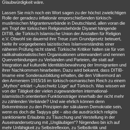
Glaubwürdigkeit wäre.
Lassen Sie mich noch ein Wort sagen zu der höchst zwielichtigen
Rolle der geradezu inflationär emporschießenden türkisch-
muslimischen Migrantenverbände in Deutschland, allen voran die
am Tropf der türkischen Religionsbehörde Diyanet hängende
DITIB, die Türkisch Islamische Union der Anstalten für Religion
e.V. Obwohl sie dauernd ihre Treue zum Grundgesetz beteuert,
hielte ihr vorgegebenes laizistisches Islamverständnis einer
näheren Prüfung nicht stand. Türkische Kritiker halten sie für von
radikalnationalistischen Organisationen unterwandert und nennen
Querverbindungen zu Verbänden und Parteien, die statt auf
Integration auf kulturelle Identitätsbewahrung der Immigranten und
ihrer Nachkommen hinarbeiten. Dazu wird bekannt, dass DITIB-
Imame eine Sonderausbildung erhalten, die den Völkermord an
den Armeniern 1915/16 im türkisch-osmanischen Reich zu einem
„Mythos“ erklärt –„Auschwitz Lüge“ auf Türkisch. Was wissen wir
von der Tätigkeit der vielen zugewanderten international-
islamistisch orientierten Funktionsträger innerhalb der nicht mehr
zu zählenden Verbände? Und wie ehrlich können denn
Bekenntnisse zu den Prinzipien der säkularen Demokratie sein,
wenn es doch die Taqiyya gibt – also die ausdrücklich religiös
sanktionierte Erlaubnis zu Täuschung und Verstellung in der
Auseinandersetzung mit „Ungläubigen“? Nirgendwo bin ich auf
mehr Unfähigkeit zu Selbstreflexion, zu Selbstkritik und