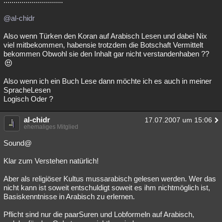
..............................
Besucht
Teilgenommen
Alle
Neue
Geschlossen
@al-chidr
Lesenswert
Schlüsselwörter
Also wenn Türken den Koran auf Arabisch Lesen und dabei Nix
viel mitbekommen, habensie trotzdem die Botschaft Vermittelt
bekommen Obwohl sie den Inhalt gar nicht verstandenhaben ??
Also wenn ich ein Buch Lese dann möchte ich es auch in meiner
SpracheLesen
Logisch Oder ?
al-chidr
17.07.2007 um 15:06
ehemaliges Mitglied
Sound@
Klar zum Verstehen natürlich!
Aber als religiöser Kultus mussarabisch gelesen werden. Wer das
nicht kann ist soweit entschuldigt soweit es ihm nichtmöglich ist,
Basiskenntnisse in Arabisch zu erlernen.
Pflicht sind nur die paarSuren und Lobformeln auf Arabisch,