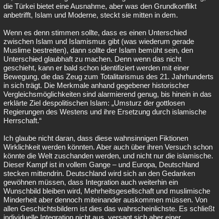
die Türkei bietet eine Ausnahme, aber was den Grundkonflikt
anbetrifft, Islam und Moderne, steckt sie mitten in dem.
Wenn es denn stimmen sollte, dass es einen Unterschied
zwischen Islam und Islamismus gibt (was wiederum gerade
Muslime bestreiten), dann sollte der Islam bemüht sein, den
Unterschied glaubhaft zu machen. Denn wenn das nicht
geschieht, kann er bald schon identifiziert werden mit einer
Bewegung, die das Zeug zum Totalitarismus des 21. Jahrhunderts
in sich trägt. Die Merkmale anhand gegebener historischer
Vergleichsmöglichkeiten sind alarmierend genug, bis hinein in das
erklärte Ziel despolitischen Islam: „Umsturz der gottlosen
Regierungen des Westens und ihre Ersetzung durch islamische
Herrschaft.“
Ich glaube nicht daran, dass diese wahnsinnigen Fiktionen
Wirklichkeit werden könnten. Aber auch über ihren Versuch schon
könnte die Welt zuschanden werden, und nicht nur die islamische.
Dieser Kampf ist in vollem Gange – und Europa, Deutschland
stecken mittendrin. Deutschland wird sich an den Gedanken
gewöhnen müssen, dass Integration auch weiterhin ein
Wunschbild bleiben wird, Mehrheitsgesellschaft und muslimische
Minderheit aber dennoch miteinander auskommen müssen. Von
allen Geschichtsbildern ist dies das wahrscheinlichste. Es schließt
individuelle Integration nicht aus, versagt sich aber einer