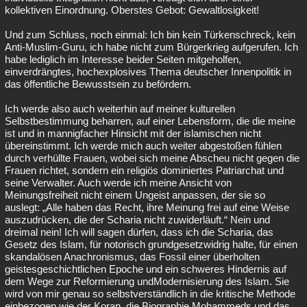
kollektiven Einordnung. Oberstes Gebot: Gewaltlosigkeit!
Und zum Schluss, noch einmal: Ich bin kein Türkenschreck, kein
Anti-Muslim-Guru, ich habe nicht zum Bürgerkrieg aufgerufen. Ich
habe lediglich im Interesse beider Seiten mitgeholfen,
einverdrängtes, hochexplosives Thema deutscher Innenpolitik in
das öffentliche Bewusstsein zu befördern.
Ich werde also auch weiterhin auf meiner kulturellen
Selbstbestimmung beharren, auf einer Lebensform, die die meine
ist und in mannigfacher Hinsicht mit der islamischen nicht
übereinstimmt. Ich werde mich auch weiter abgestoßen fühlen
durch verhüllte Frauen, wobei sich meine Abscheu nicht gegen die
Frauen richtet, sondern ein religiös dominiertes Patriarchat und
seine Verwalter. Auch werde ich meine Ansicht von
Meinungsfreiheit nicht einem Ungeist anpassen, der sie so
auslegt: „Alle haben das Recht, ihre Meinung frei auf eine Weise
auszudrücken, die der Scharia nicht zuwiderläuft.“ Nein und
dreimal nein! Ich will sagen dürfen, dass ich die Scharia, das
Gesetz des Islam, für notorisch grundgesetzwidrig halte, für einen
skandalösen Anachronismus, das Fossil einer überholten
geistesgeschichtlichen Epoche und ein schweres Hindernis auf
dem Wege zur Reformierung undModernisierung des Islam. Sie
wird von mir genau so selbstverständlich in die kritische Methode
einbezogen wie der Koran, die Biographie Mohammeds und das