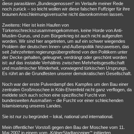
diese parasitären „Bundesgenossen“ im Verlaufe meiner Rede
noch zurück – so leicht wollen wir diese falschen Fuffziger für ihre
braunen Anschleimungsversuche nicht davonkommen lassen.
Zweitens: Hier ist kein Haufen von
Türkenschreckszusammengekommen, keine Horde von Anti-
Muslim-Gurus, und zum Bürgerkrieg ist auch nicht aufgerufen
worden. Wir sind hier angetreten, um auf ein schwer wiegendes
Problem der deutschen Innen- und Außenpolitik hinzuweisen, das
seit Jahrzehnten regierungsübergreifend von den Politikern unter
der Decke gehalten, geleugnet, verdrängt oder geschönt worden
ist: auf das instabile Verhältnis zwischen Mehrheitsgesellschaft
und muslimischer Minderheit, vorwiegend türkischen Ursprungs.
Es rührt an die Grundfesten unserer demokratischen Gesellschaft.
Noch war der erste Pulverdampf des Kampfes um den Bau einer
zentralen Großmoschee in Köln-Ehrenfeld nicht ganz verflogen, da
meldete sich auch schon eine spezifische Furcht von
bundesweiten Ausmaßen – die Furcht vor einer schleichenden
Islamisierung unseres Landes.
Sie ist nur zu begründet – lokal, national und international.
Mein öffentlicher Vorstoß gegen den Bau der Moschee vom 11.
Mai 2007 in einem vom „KölnerStadtanzeiger’“ initiierten