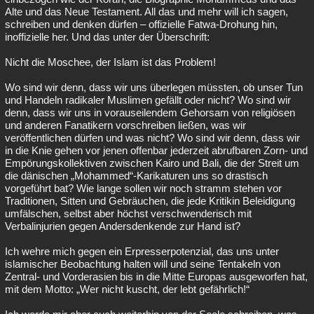
Alte und das Neue Testament. All das und mehr will ich sagen,
schreiben und denken dürfen – offizielle Fatwa-Drohung hin,
inoffizielle her. Und das unter der Überschrift:
Nicht die Moschee, der Islam ist das Problem!
Wo sind wir denn, dass wir uns überlegen müssten, ob unser Tun
und Handeln radikaler Muslimen gefällt oder nicht? Wo sind wir
denn, dass wir uns in vorauseilendem Gehorsam von religiösen
und anderen Fanatikern vorschreiben ließen, was wir
veröffentlichen dürfen und was nicht? Wo sind wir denn, dass wir
in die Knie gehen vor jenen offenbar jederzeit abrufbaren Zorn- und
Empörungskollektiven zwischen Kairo und Bali, die der Streit um
die dänischen „Mohammed“-Karikaturen uns so drastisch
vorgeführt bat? Wie lange sollen wir noch stramm stehen vor
Traditionen, Sitten und Gebräuchen, die jede Kritikin Beleidigung
umfälschen, selbst aber höchst verschwenderisch mit
Verbalinjurien gegen Andersdenkende zur Hand ist?
Ich wehre mich gegen ein Erpresserpotenzial, das uns unter
islamischer Beobachtung halten will und seine Tentakeln von
Zentral- und Vorderasien bis in die Mitte Europas ausgeworfen hat,
mit dem Motto: „Wer nicht kuscht, der lebt gefährlich!“