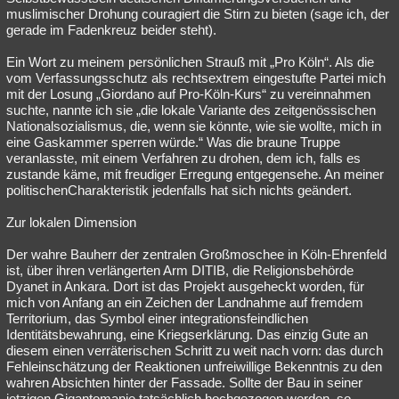
muslimischer Drohung couragiert die Stirn zu bieten (sage ich, der
gerade im Fadenkreuz beider steht).
Ein Wort zu meinem persönlichen Strauß mit „Pro Köln“. Als die
vom Verfassungsschutz als rechtsextrem eingestufte Partei mich
mit der Losung „Giordano auf Pro-Köln-Kurs“ zu vereinnahmen
suchte, nannte ich sie „die lokale Variante des zeitgenössischen
Nationalsozialismus, die, wenn sie könnte, wie sie wollte, mich in
eine Gaskammer sperren würde.“ Was die braune Truppe
veranlasste, mit einem Verfahren zu drohen, dem ich, falls es
zustande käme, mit freudiger Erregung entgegensehe. An meiner
politischenCharakteristik jedenfalls hat sich nichts geändert.
Zur lokalen Dimension
Der wahre Bauherr der zentralen Großmoschee in Köln-Ehrenfeld
ist, über ihren verlängerten Arm DITIB, die Religionsbehörde
Dyanet in Ankara. Dort ist das Projekt ausgeheckt worden, für
mich von Anfang an ein Zeichen der Landnahme auf fremdem
Territorium, das Symbol einer integrationsfeindlichen
Identitätsbewahrung, eine Kriegserklärung. Das einzig Gute an
diesem einen verräterischen Schritt zu weit nach vorn: das durch
Fehleinschätzung der Reaktionen unfreiwillige Bekenntnis zu den
wahren Absichten hinter der Fassade. Sollte der Bau in seiner
jetzigen Gigantomanie tatsächlich hochgezogen werden, so