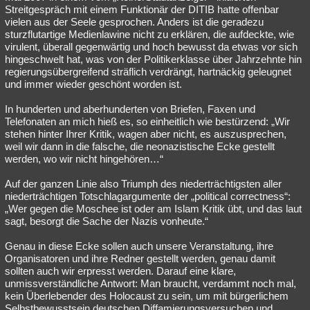
Streitgespräch mit einem Funktionär der DITIB hatte offenbar
vielen aus der Seele gesprochen. Anders ist die geradezu
sturzflutartige Medienlawine nicht zu erklären, die aufdeckte, wie
virulent, überall gegenwärtig und hoch bewusst da etwas vor sich
hingeschwelt hat, was von der Politikerklasse über Jahrzehnte hin
regierungsübergreifend sträflich verdrängt, hartnäckig geleugnet
und immer wieder geschönt worden ist.
In hunderten und aberhunderten von Briefen, Faxen und
Telefonaten an mich hieß es, so einheitlich wie bestürzend: „Wir
stehen hinter Ihrer Kritik, wagen aber nicht, es auszusprechen,
weil wir dann in die falsche, die neonazistische Ecke gestellt
werden, wo wir nicht hingehören…“
Auf der ganzen Linie also Triumph des niederträchtigsten aller
niederträchtigen Totschlagargumente der „political correctness“:
„Wer gegen die Moschee ist oder am Islam Kritik übt, und das laut
sagt, besorgt die Sache der Nazis vonheute.“
Genau in diese Ecke sollen auch unsere Veranstaltung, ihre
Organisatoren und ihre Redner gestellt werden, genau damit
sollten auch wir erpresst werden. Darauf eine klare,
unmissverständliche Antwort: Man braucht, verdammt noch mal,
kein Überlebender des Holocaust zu sein, um mit bürgerlichem
Selbstbewusstsein deutschen Diffamierungsversuchen und