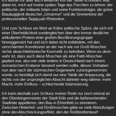
Ich werde mir aber auch weiterhin von der Seele schreiben, was
dabei ist, mich auf meine späten Tage das Fürchten zu lehren: der
politische, der militante Islam und seine Funktionsträger, die grüne
Blauäugigkeit deutscher „Umarmer“ und die Sirenentöne der
professionellen Taqqiyyah-Rhetoriker.
Und zum Schluss ein Wort an Kölns politische Spitze, die sich mit
einer Überheblichkeit sondergleichen über den immer deutlicher
artikulierten Protest einer großen Bevölkerungsgruppe
hinweggesetzt hat und sich dabei nicht entblödete, mit den
verschämten Korrekturen an der nach wie vor Groß-Moschee
nichts alsarchitektonische Kosmetik zu betreiben. Wenn es denn
wahr ist, dass auch diese Moschee als eine Fatih-Moschee
geplant war, also wie viele andere in Deutschland nach einem
osmanischen Eroberer benannt werden sollte, dieses Vorhaben
nun aber nach der stürmischen Gegenwehr zurückgenommen
würde, so bestätigt sich damit nur eine Taktik der Anpassung, die
nichts von der ursprünglichen Absicht dahinter weg nähme: mehr
Macht, mehr Einfluss – schleichende Islamisierung.
Ich kann deshalb zum Schluss meiner Rede nur noch einmal an
den Oberbürgermeister der Stadt Köln und die befürwortenden
Stadträte appellieren, den Bau in Ehrenfeld zu stornieren.
Zwischen Hinterhof- und Großmoschee gäbe es viele Abstufungen
ohne den Abschreckungseffekt, den der Reißbrettentwurf