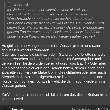
halli schrieb:
Ich finde es schon sehr widerlich wenn die mit ihren
Gewändern dareingehen. Haben die zuhause keine
WAschmaschine und nutzen die deshalb das Freibad.
Dieziehen übrigens nicht extra was Neues zum Schwimmen
gehen bzw. Planschen an. Sie sind inderselben Kleidung den
ganzen Tag unterwegs und schwitzen da hinein. Und dann
spülen siedie Klamotten im Bad wieder sauber. Lecker!
Es gibt auch ne Menge Leutedie ins Wasser pinkeln und dann
genüsslich weiterschwimmen.
Oder auch Leute die sichnach dem Gang auf die Toilette nicht die
Hände waschen und so freudestrahlend ins Wassergehen und
denken ihre Hände würden gereinigt durch das Bad
Oder aber
auch Menschen dieGel in den Haaren haben, deren Hände nach
Zigaretten stinken, die Make Up im Gesichthaben oder aber auch
Menschen die vorher vollgeschwitzte Klamotten trugen und der
Körpernoch von dem Schweiß klebt, die dann auch wiederum ins
Wasser gehen.
ZurVeranschaulichung und ich bitte darum das dieser Beitrag nicht
gelöscht wird....
buddel
17.07.2007 um 15:17