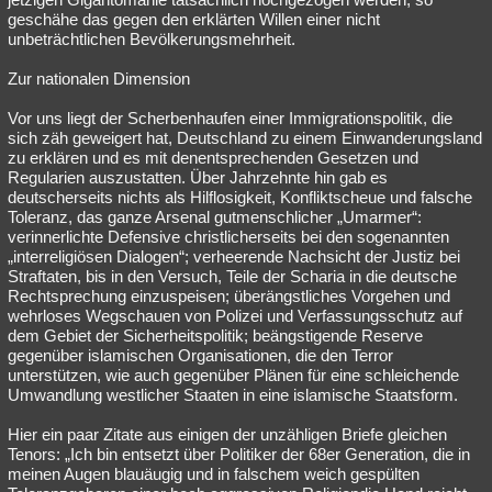
geschähe das gegen den erklärten Willen einer nicht
unbeträchtlichen Bevölkerungsmehrheit.
Zur nationalen Dimension
Vor uns liegt der Scherbenhaufen einer Immigrationspolitik, die
sich zäh geweigert hat, Deutschland zu einem Einwanderungsland
zu erklären und es mit denentsprechenden Gesetzen und
Regularien auszustatten. Über Jahrzehnte hin gab es
deutscherseits nichts als Hilflosigkeit, Konfliktscheue und falsche
Toleranz, das ganze Arsenal gutmenschlicher „Umarmer“:
verinnerlichte Defensive christlicherseits bei den sogenannten
„interreligiösen Dialogen“; verheerende Nachsicht der Justiz bei
Straftaten, bis in den Versuch, Teile der Scharia in die deutsche
Rechtsprechung einzuspeisen; überängstliches Vorgehen und
wehrloses Wegschauen von Polizei und Verfassungsschutz auf
dem Gebiet der Sicherheitspolitik; beängstigende Reserve
gegenüber islamischen Organisationen, die den Terror
unterstützen, wie auch gegenüber Plänen für eine schleichende
Umwandlung westlicher Staaten in eine islamische Staatsform.
Hier ein paar Zitate aus einigen der unzähligen Briefe gleichen
Tenors: „Ich bin entsetzt über Politiker der 68er Generation, die in
meinen Augen blauäugig und in falschem weich gespülten