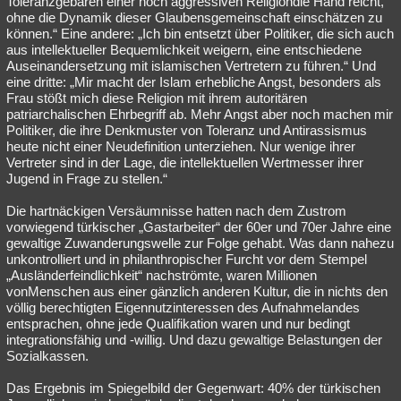
Toleranzgebaren einer hoch aggressiven Religiondie Hand reicht,
ohne die Dynamik dieser Glaubensgemeinschaft einschätzen zu
können.“ Eine andere: „Ich bin entsetzt über Politiker, die sich auch
aus intellektueller Bequemlichkeit weigern, eine entschiedene
Auseinandersetzung mit islamischen Vertretern zu führen.“ Und
eine dritte: „Mir macht der Islam erhebliche Angst, besonders als
Frau stößt mich diese Religion mit ihrem autoritären
patriarchalischen Ehrbegriff ab. Mehr Angst aber noch machen mir
Politiker, die ihre Denkmuster von Toleranz und Antirassismus
heute nicht einer Neudefinition unterziehen. Nur wenige ihrer
Vertreter sind in der Lage, die intellektuellen Wertmesser ihrer
Jugend in Frage zu stellen.“
Die hartnäckigen Versäumnisse hatten nach dem Zustrom
vorwiegend türkischer „Gastarbeiter“ der 60er und 70er Jahre eine
gewaltige Zuwanderungswelle zur Folge gehabt. Was dann nahezu
unkontrolliert und in philanthropischer Furcht vor dem Stempel
„Ausländerfeindlichkeit“ nachströmte, waren Millionen
vonMenschen aus einer gänzlich anderen Kultur, die in nichts den
völlig berechtigten Eigennutzinteressen des Aufnahmelandes
entsprachen, ohne jede Qualifikation waren und nur bedingt
integrationsfähig und -willig. Und dazu gewaltige Belastungen der
Sozialkassen.
Das Ergebnis im Spiegelbild der Gegenwart: 40% der türkischen