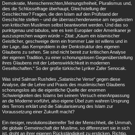
Demokratie, Menschenrechten,Meinungsfreiheit, Pluralismus und,
dies die Schlüsselfrage überhaupt, Gleichstellung der
Geschlechter? Fragen, die den Islam auf den Prüfstand der
Geschichte stellen – und die überraschenderweise am negativsten
von kritischen Muslimen selbst beantwortet werden. Und das so
punktgenau und tabulos, wie es kein Europäer oder Amerikaner je
auszusprechen wagen würde – Zitat: „Kaum ein islamischer
Geistlicher, geschweige denn ein frommer Laie ist willens und in
der Lage, das Kernproblem in der Denkstruktur des eigenen
Glaubens zu sehen. Sie sind nicht bereit zur kritischen Analyse
der eigenen Tradition, zu einer schonungslosen Gegenüberstellung
ihres Glaubens mit der Lebenswirklichkeit in modernen
Gesellschaften.“ So der große türkische Lyriker Zafer Senocak.
Was sind Salman Rushdies „Satanische Verse“ gegen diese
Analyse, die die Lehre und Praxis des muslimischen Glaubens
schonungslos als die eigentliche Quelle der enormen
Schwierigkeiten des Islams bei seinem Versuch einerAnpassung
an die Moderne vorführt, also eigene Übel zum wahren Ursprung
des Terrors erklärt und die Säkularisierung des Islam zur
Voraussetzung einer Zukunft macht?
Ein riesiger, revolutionsüberreifer Teil der Menschheit, die Ummah,
die globale Gemeinschaft der Muslime, so differenziert sie in sich
ist, droht an ihrer eigenen Rückständigkeit zu ersticken. Richtig,