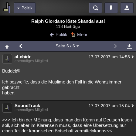
Politik
Bereiche
Ralph Giordano löste Skandal aus!
118 Beiträge
Echtzeit
Diskussionen
Blogs
Videos
Statistiken
Politik
Mehr
Chat
Wiki
Neuigkeiten
2
Seite
6
/ 6
meine Rubriken
al-chidr
17.07.2007 um 14:53
Menschen
Wissenschaft
Politik
Mystery
Kriminalfälle
ehemaliges Mitglied
Spiritualität
Verschwörungen
Technologie
Ufologie
Buddel@
Ich bezweifle, dass die Muslime den Fall in die Wohnzimmer
Natur
Umfragen
Unterhaltung
gebracht
weitere Rubriken
haben.
Philosophie
Träume
Orte
Esoterik
Literatur
SoundTrack
17.07.2007 um 15:04
ehemaliges Mitglied
Astronomie
Helpdesk
Gruppen
Gaming
Filme
>>> Ich bin der MEinung, dass man den Koran auf Deutsch lesen
Musik
Clash
Verbesserungen
Allmystery
English
soll, sich aber im Klarensein muss, dass eine Übersetzung nur
einen Teil der koranischen Botschaft vermittelnkann<<<
Übersichten