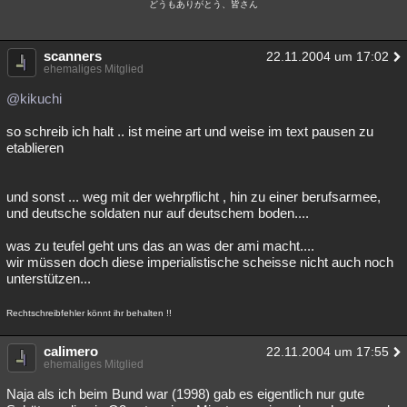
どうもありがとう、皆さん
Besucht
Teilgenommen
Alle
Neue
Geschlossen
Lesenswert
scanners
Schlüsselwörter
22.11.2004 um 17:02
ehemaliges Mitglied
@kikuchi
so schreib ich halt .. ist meine art und weise im text pausen zu
etablieren
und sonst ... weg mit der wehrpflicht , hin zu einer berufsarmee,
und deutsche soldaten nur auf deutschem boden....
was zu teufel geht uns das an was der ami macht....
wir müssen doch diese imperialistische scheisse nicht auch noch
unterstützen...
Rechtschreibfehler könnt ihr behalten !!
calimero
22.11.2004 um 17:55
ehemaliges Mitglied
Naja als ich beim Bund war (1998) gab es eigentlich nur gute