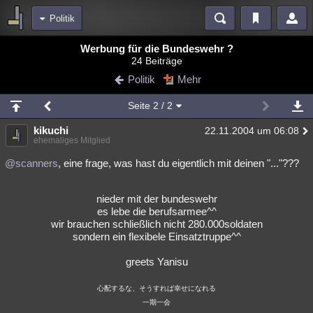
Politik
Bereiche
Werbung für die Bundeswehr ?
24 Beiträge
Echtzeit
Diskussionen
Blogs
Videos
Statistiken
Politik
Mehr
Chat
Wiki
Neuigkeiten
2
Seite
2
/ 2
meine Rubriken
kikuchi
22.11.2004 um 06:08
Menschen
Wissenschaft
Politik
Mystery
Kriminalfälle
ehemaliges Mitglied
Spiritualität
Verschwörungen
Technologie
Ufologie
@scanners
, eine frage, was hast du eigentlich mit deinen "..."???
Natur
Umfragen
Unterhaltung
nieder mit der bundeswehr
weitere Rubriken
es lebe die berufsarmee^^
wir brauchen schließlich nicht 280.000soldaten
Philosophie
Träume
Orte
Esoterik
Literatur
sondern ein flexibele Einsatztruppe^^
Astronomie
Helpdesk
Gruppen
Gaming
Filme
greets Yanisu
Musik
Clash
Verbesserungen
Allmystery
English
心配するな、そうすれば幸せになれる
一期一会
Übersichten