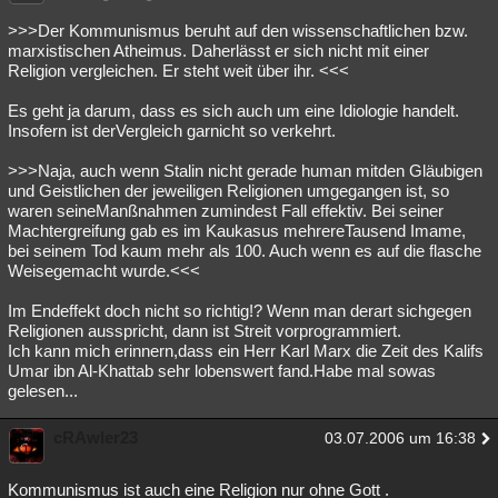
Besucht
Teilgenommen
Alle
Neue
Geschlossen
>>>Der Kommunismus beruht auf den wissenschaftlichen bzw.
marxistischen Atheimus. Daherlässt er sich nicht mit einer
Lesenswert
Schlüsselwörter
Religion vergleichen. Er steht weit über ihr. <<<
Es geht ja darum, dass es sich auch um eine Idiologie handelt.
Insofern ist derVergleich garnicht so verkehrt.
>>>Naja, auch wenn Stalin nicht gerade human mitden Gläubigen
und Geistlichen der jeweiligen Religionen umgegangen ist, so
waren seineManßnahmen zumindest Fall effektiv. Bei seiner
Machtergreifung gab es im Kaukasus mehrereTausend Imame,
bei seinem Tod kaum mehr als 100. Auch wenn es auf die flasche
Weisegemacht wurde.<<<
Im Endeffekt doch nicht so richtig!? Wenn man derart sichgegen
Religionen ausspricht, dann ist Streit vorprogrammiert.
Ich kann mich erinnern,dass ein Herr Karl Marx die Zeit des Kalifs
Umar ibn Al-Khattab sehr lobenswert fand.Habe mal sowas
gelesen...
cRAwler23
03.07.2006 um 16:38
Kommunismus ist auch eine Religion nur ohne Gott .