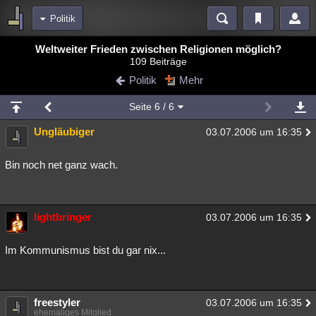
Politik
Bereiche
Weltweiter Frieden zwischen Religionen möglich?
109 Beiträge
Echtzeit
Diskussionen
Blogs
Videos
Statistiken
Politik
Mehr
Chat
Wiki
Neuigkeiten
Seite
6
/ 6
meine Rubriken
Ungläubiger
03.07.2006 um 16:35
Menschen
Wissenschaft
Politik
Mystery
Kriminalfälle
Spiritualität
Verschwörungen
Technologie
Ufologie
Bin noch net ganz wach.
Natur
Umfragen
Unterhaltung
weitere Rubriken
lightbringer
03.07.2006 um 16:35
Philosophie
Träume
Orte
Esoterik
Literatur
Im Kommunismus bist du gar nix...
Astronomie
Helpdesk
Gruppen
Gaming
Filme
Musik
Clash
Verbesserungen
Allmystery
English
freestyler
03.07.2006 um 16:35
Übersichten
ehemaliges Mitglied