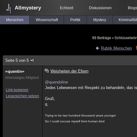
Allmystery
Echtzeit
Diskussionen
Blog
Menschen
Wissenschaft
Politik
Mystery
Kriminalfäl
99 Beiträge
▪ Schlüsselwör
Rubrik Menschen
Seite 5 von 5
Weisheiten der Eltern
=quentin=
ehemaliges Mitglied
@quendoline
Jedes Lebewesen mit Respekt zu behandeln, das ist
Link kopieren
Lesezeichen setzen
Gruß,
q.
Trying to be two hundred thousand years younger
So I could excuse myself from human kind