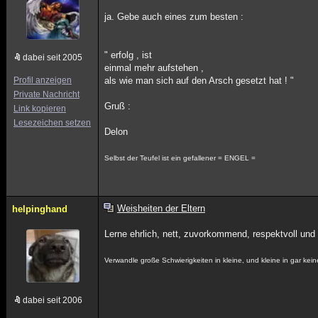
ja. Gebe auch eines zum besten :
" erfolg , ist
dabei seit 2005
einmal mehr aufstehen ,
Profil anzeigen
als wie man sich auf den Arsch gesetzt hat ! "
Private Nachricht
Gruß :
Link kopieren
Lesezeichen setzen
Delon
Selbst der Teufel ist ein gefallener = ENGEL =
Weisheiten der Eltern
helpinghand
Lerne ehrlich, nett, zuvorkommend, respektvoll und
Verwandle große Schwierigkeiten in kleine, und kleine in gar kein
dabei seit 2006