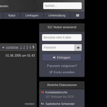
keiten
Natur
Umfragen
Unterhaltung
5
2
2
Nutzer anwesend
vorherige
1
2
3
4
5
01.06.2005 um 01:43
Einloggen
Passwort vergessen?
Konto erstellen
Ähnliche Diskussionen
Kontaktabbrüche
187 Beiträge bis 2026
melden
Sadistische Schwester