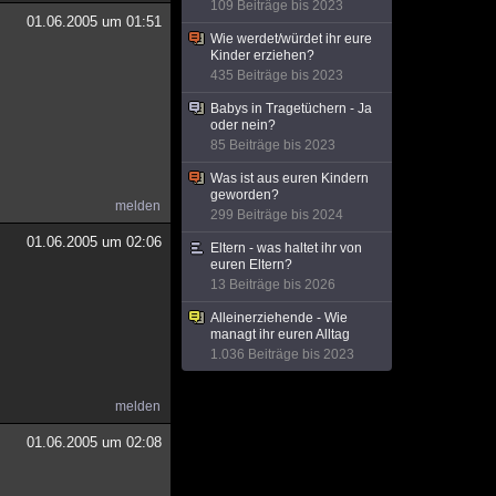
109 Beiträge bis 2023
01.06.2005 um 01:51
Wie werdet/würdet ihr eure
Kinder erziehen?
435 Beiträge bis 2023
Babys in Tragetüchern - Ja
oder nein?
85 Beiträge bis 2023
Was ist aus euren Kindern
geworden?
melden
299 Beiträge bis 2024
01.06.2005 um 02:06
Eltern - was haltet ihr von
euren Eltern?
13 Beiträge bis 2026
Alleinerziehende - Wie
managt ihr euren Alltag
1.036 Beiträge bis 2023
melden
01.06.2005 um 02:08