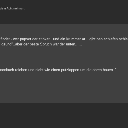
eit in Acht nehmen.
ndet - wer pupset der stinket.. und ein krummer ar... gibt nen schiefen schi
 gsund"..aber der beste Spruch war der unten......
handtuch reichen und nicht wie einen putzlappen um die ohren hauen.."