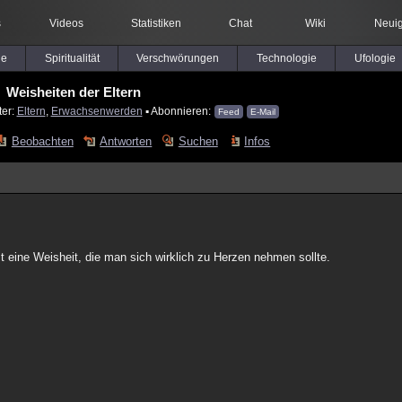
s
Videos
Statistiken
Chat
Wiki
Neuig
le
Spiritualität
Verschwörungen
Technologie
Ufologie
Weisheiten der Eltern
ter:
Eltern
,
Erwachsenwerden
▪ Abonnieren:
Feed
E-Mail
Beobachten
Antworten
Suchen
Infos
 eine Weisheit, die man sich wirklich zu Herzen nehmen sollte.