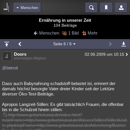
Menschen
Bereiche
Ernährung in unserer Zeit
104 Beiträge
Echtzeit
Diskussionen
Blogs
Videos
Statistiken
Menschen
1 Bild
Mehr
Chat
Wiki
Neuigkeiten
2
Seite
6
/ 6
meine Rubriken
Doors
02.06.2009 um 10:15
Menschen
Wissenschaft
Politik
Mystery
Kriminalfälle
ehemaliges Mitglied
Spiritualität
Verschwörungen
Technologie
Ufologie
@lateral
Natur
Umfragen
Unterhaltung
Dass auch Babynahrung schadstoff-belastet ist, erinnert der
weitere Rubriken
damals höchst besorgte Vater dreier Kinder seit der Lektüre
diverser Öko-Test-Beiträge.
Philosophie
Träume
Orte
Esoterik
Literatur
Apropos Langzeit-Stillen: Es gibt tatsächlich Frauen, die offenbar
Astronomie
Helpdesk
Gruppen
Gaming
Filme
bis in die Schulzeit hinein stillen:
http://www.geburtskanal.de/index.html?
Musik
Clash
Verbesserungen
Allmystery
English
mainFrame=http://www.geburtskanal.de/Wissen/Stillen/Stillen6Jah
re.php&topFrame=http://www.geburtskanal.de/Advertising/Banner
Übersichten