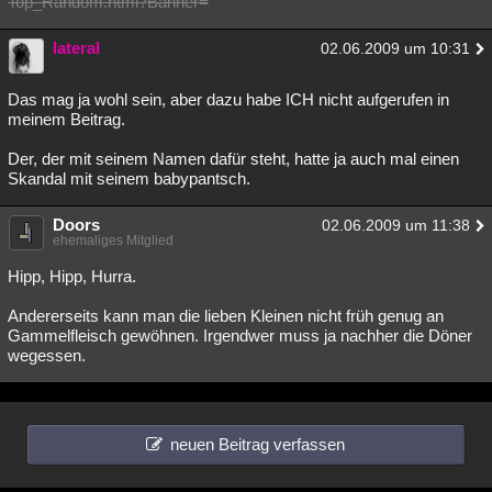
Top_Random.html?Banner=
Besucht
Teilgenommen
Alle
Neue
Geschlossen
lateral
02.06.2009 um 10:31
Lesenswert
Schlüsselwörter
Das mag ja wohl sein, aber dazu habe ICH nicht aufgerufen in
meinem Beitrag.
Der, der mit seinem Namen dafür steht, hatte ja auch mal einen
Skandal mit seinem babypantsch.
Doors
02.06.2009 um 11:38
ehemaliges Mitglied
Hipp, Hipp, Hurra.
Andererseits kann man die lieben Kleinen nicht früh genug an
Gammelfleisch gewöhnen. Irgendwer muss ja nachher die Döner
wegessen.
neuen Beitrag verfassen