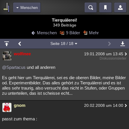
Menschen
Bereiche
Tierquälerei!
349 Beiträge
Echtzeit
Diskussionen
Blogs
Videos
Statistiken
Menschen
9 Bilder
Mehr
Chat
Wiki
Neuigkeiten
Seite
18
/ 18
meine Rubriken
wolfinee
19.01.2008 um 13:45
Menschen
Wissenschaft
Politik
Mystery
Kriminalfälle
Diskussionsleiter
Spiritualität
Verschwörungen
Technologie
Ufologie
@Spartacus
und all anderen
Es geht hier um Tierquälerei, sei es die oberen Bilder, meine Bilder
Natur
Umfragen
Unterhaltung
od. Experimentbilder. Das alles gehört zu Tierquälerei und es ist
weitere Rubriken
alles sehr traurig, also versucht das nicht in Stufen, oder Gruppen
zu unterteilen, das ist scheisse echt...
Philosophie
Träume
Orte
Esoterik
Literatur
gnom
20.02.2008 um 14:00
Astronomie
Helpdesk
Gruppen
Gaming
Filme
Musik
Clash
Verbesserungen
Allmystery
English
passt zum thema :
Übersichten