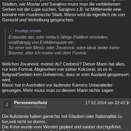
Städten, wie Mostar und Sarajevo muss man die verbliebenen
Serben mit der Lupe suchen. Sarajevo z.B. ist Mittlerweile eine
beinahe rein muslimische Stadt. Wieso wird da eigentlich nie von
Genozid und Vertreibung gesprochen.
Roydiga schrieb:
Entweder das oder einfach fähige Politiker einstellen,
unabhängig von Entitätenquote etc.
So einer wie Mesic oder Jovanovic wäre ideal, leider keine
Bosnier, aber ich meine von dem Format.
Welchen Jovanovic meinst du? Cedomir? Dieser Mann hat alles,
nur kein Format. Abgesehen von seiner Kokserei, ist es in
Belgrad/Serbien kein Geheimnis, dass er vom Ausland gesponsert
wird.
Mesic hat in Australien vor laufender Kamera Ustasalieder
gesungen. Mehr muss man zu diesem Mann nichts sagen
Personenschutz
17.02.2014 um 22:43
ehemaliges Mitglied
Die Aufstände haben garnichts mit Glauben oder Nationalität zu
tun,seit nicht so dumm.
Die Krise wurde vom Westen geplant und sauber durchgeführt.