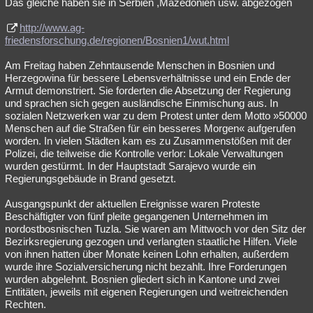
Das gleiche haben sie in Serbien ,Mazedonien usw. abgezogen
http://www.ag-
friedensforschung.de/regionen/Bosnien1/wut.html
Am Freitag haben Zehntausende Menschen in Bosnien und
Herzegowina für bessere Lebensverhältnisse und ein Ende der
Armut demonstriert. Sie forderten die Absetzung der Regierung
und sprachen sich gegen ausländische Einmischung aus. In
sozialen Netzwerken war zu dem Protest unter dem Motto »50000
Menschen auf die Straßen für ein besseres Morgen« aufgerufen
worden. In vielen Städten kam es zu Zusammenstößen mit der
Polizei, die teilweise die Kontrolle verlor: Lokale Verwaltungen
wurden gestürmt. In der Hauptstadt Sarajevo wurde ein
Regierungsgebäude in Brand gesetzt.
Ausgangspunkt der aktuellen Ereignisse waren Proteste
Beschäftigter von fünf pleite gegangenen Unternehmen im
nordostbosnischen Tuzla. Sie waren am Mittwoch vor den Sitz der
Bezirksregierung gezogen und verlangten staatliche Hilfen. Viele
von ihnen hatten über Monate keinen Lohn erhalten, außerdem
wurde ihre Sozialversicherung nicht bezahlt. Ihre Forderungen
wurden abgelehnt. Bosnien gliedert sich in Kantone und zwei
Entitäten, jeweils mit eigenen Regierungen und weitreichenden
Rechten.