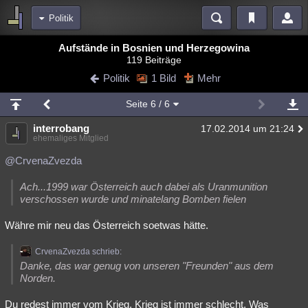
Politik
Bereiche
Aufstände in Bosnien und Herzegowina
119 Beiträge
Echtzeit
Diskussionen
Blogs
Videos
Statistiken
Politik
1 Bild
Mehr
Chat
Wiki
Neuigkeiten
2
Seite
6
/ 6
meine Rubriken
interrobang
17.02.2014 um 21:24
Menschen
Wissenschaft
Politik
Mystery
Kriminalfälle
ehemaliges Mitglied
Spiritualität
Verschwörungen
Technologie
Ufologie
@CrvenaZvezda
Natur
Umfragen
Unterhaltung
Ach...1999 war Österreich auch dabei als Uranmunition
verschossen wurde und minatelang Bomben fielen
weitere Rubriken
Währe mir neu das Österreich soetwas hätte.
Philosophie
Träume
Orte
Esoterik
Literatur
CrvenaZvezda schrieb:
Astronomie
Helpdesk
Gruppen
Gaming
Filme
Danke, das war genug von unseren "Freunden" aus dem
Norden.
Musik
Clash
Verbesserungen
Allmystery
English
Übersichten
Du redest immer vom Krieg. Krieg ist immer schlecht. Was