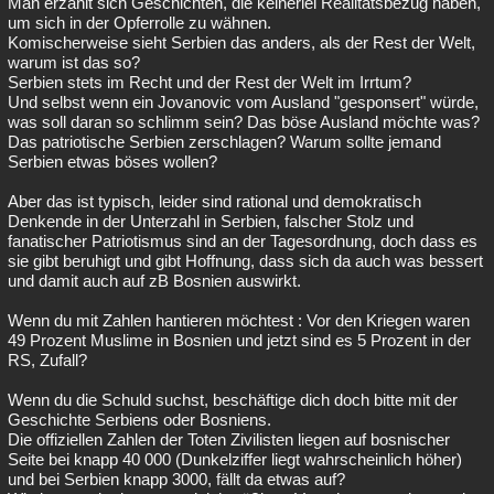
Man erzählt sich Geschichten, die keinerlei Realitätsbezug haben,
um sich in der Opferrolle zu wähnen.
Komischerweise sieht Serbien das anders, als der Rest der Welt,
warum ist das so?
Serbien stets im Recht und der Rest der Welt im Irrtum?
Und selbst wenn ein Jovanovic vom Ausland "gesponsert" würde,
was soll daran so schlimm sein? Das böse Ausland möchte was?
Das patriotische Serbien zerschlagen? Warum sollte jemand
Serbien etwas böses wollen?
Aber das ist typisch, leider sind rational und demokratisch
Denkende in der Unterzahl in Serbien, falscher Stolz und
fanatischer Patriotismus sind an der Tagesordnung, doch dass es
sie gibt beruhigt und gibt Hoffnung, dass sich da auch was bessert
und damit auch auf zB Bosnien auswirkt.
Wenn du mit Zahlen hantieren möchtest : Vor den Kriegen waren
49 Prozent Muslime in Bosnien und jetzt sind es 5 Prozent in der
RS, Zufall?
Wenn du die Schuld suchst, beschäftige dich doch bitte mit der
Geschichte Serbiens oder Bosniens.
Die offiziellen Zahlen der Toten Zivilisten liegen auf bosnischer
Seite bei knapp 40 000 (Dunkelziffer liegt wahrscheinlich höher)
und bei Serbien knapp 3000, fällt da etwas auf?