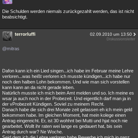
Die Schulden werden niemals zurückgezahlt werden, das ist nicht
beabsichtigt.
terrorluffi
02.09.2010 um 13:50
Diskussionsleiter
@mitras
Dafon kann ich ein Lied singen...ich habe im Februar meine Lehre
verloren...was heißt verloren ich musste kündigen...ich habe nur
noch den halben Lohn bekommen. Und wie man sich vorstellen
kann kann an da nicht gerade leben.
Natürlich musste ich mich beim Amt melden und so. Ich meine es
wsar ja auch noch in der Probezeit. Und eigentlich darf man ja in
der vProbezeit Kündigen. Soviel zu meinem Recht.
Danach habe die sich drei Monate zeit gelassen eh ich mein geld
bekommen habe. Im gleichen Moment, hat mein kolege einen
Antrag eingereicht. Er, ist 30 wohhnt bei Mutti und hjat noch nie
gearbeitet. Wollt ihr raten wei lange es gedauert hat, bis sein
Antrag durch war? Ne Woche.
Seid dem ich die Lehre verloren habe Bewerbe ich mich in ganz