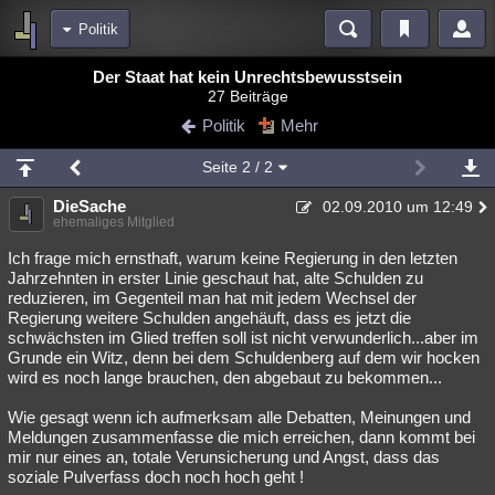
Politik
Bereiche
Der Staat hat kein Unrechtsbewusstsein
27 Beiträge
Echtzeit
Diskussionen
Blogs
Videos
Statistiken
Politik
Mehr
Chat
Wiki
Neuigkeiten
3
Seite
2
/ 2
meine Rubriken
DieSache
02.09.2010 um 12:49
Menschen
Wissenschaft
Politik
Mystery
Kriminalfälle
ehemaliges Mitglied
Spiritualität
Verschwörungen
Technologie
Ufologie
Ich frage mich ernsthaft, warum keine Regierung in den letzten
Jahrzehnten in erster Linie geschaut hat, alte Schulden zu
reduzieren, im Gegenteil man hat mit jedem Wechsel der
Natur
Umfragen
Unterhaltung
Regierung weitere Schulden angehäuft, dass es jetzt die
weitere Rubriken
schwächsten im Glied treffen soll ist nicht verwunderlich...aber im
Grunde ein Witz, denn bei dem Schuldenberg auf dem wir hocken
Philosophie
Träume
Orte
Esoterik
Literatur
wird es noch lange brauchen, den abgebaut zu bekommen...
Astronomie
Helpdesk
Gruppen
Gaming
Filme
Wie gesagt wenn ich aufmerksam alle Debatten, Meinungen und
Meldungen zusammenfasse die mich erreichen, dann kommt bei
Musik
Clash
Verbesserungen
Allmystery
English
mir nur eines an, totale Verunsicherung und Angst, dass das
soziale Pulverfass doch noch hoch geht !
Übersichten