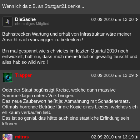
Wenn ich da z.B. an Stuttgart21 denke...
Besucht
Teilgenommen
Alle
Neue
Geschlossen
Lesenswert
DieSache
Schlüsselwörter
02.09.2010 um 13:00
ehemaliges Mitglied
Bahnstrecken Wartung und erhalt von Infrastruktur wäre meiner
Ansicht nach vorrangiger zu bedenken !
Bin mal gespannt wie sich vieles im letzten Quartal 2010 noch
entwickelt, hoff nur, dass mich meine Intuition gewaltig täuscht und
alles hab so wild wird !
Trapper
02.09.2010 um 13:09
Oder der Staat begünstigt Kreise, welche dann massive
Sammelklagen unters Volk bringen.
Das neue Zauberwort heißt ja: Abmahnung mit Schadenersatz.
Oftmals horrende Beträge für die Kopie eines Liedes, welches sich
eh kaum verkaufen ließ.
Das ist so genial, das hätte auch eine staatliche Erfindung sein
können.
mitras
02.09.2010 um 13:19