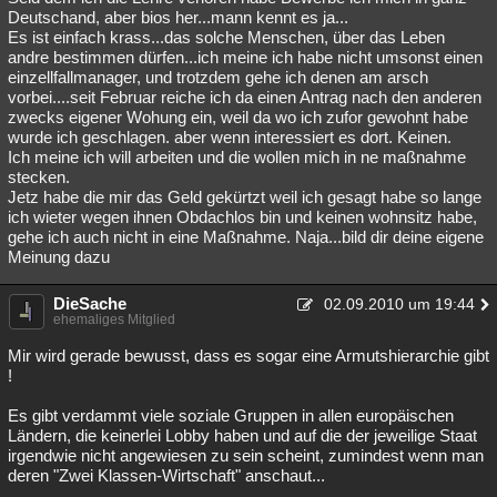
Deutschand, aber bios her...mann kennt es ja...
Es ist einfach krass...das solche Menschen, über das Leben
andre bestimmen dürfen...ich meine ich habe nicht umsonst einen
einzellfallmanager, und trotzdem gehe ich denen am arsch
vorbei....seit Februar reiche ich da einen Antrag nach den anderen
zwecks eigener Wohung ein, weil da wo ich zufor gewohnt habe
wurde ich geschlagen. aber wenn interessiert es dort. Keinen.
Ich meine ich will arbeiten und die wollen mich in ne maßnahme
stecken.
Jetz habe die mir das Geld gekürtzt weil ich gesagt habe so lange
ich wieter wegen ihnen Obdachlos bin und keinen wohnsitz habe,
gehe ich auch nicht in eine Maßnahme. Naja...bild dir deine eigene
Meinung dazu
DieSache
02.09.2010 um 19:44
ehemaliges Mitglied
Mir wird gerade bewusst, dass es sogar eine Armutshierarchie gibt
!
Es gibt verdammt viele soziale Gruppen in allen europäischen
Ländern, die keinerlei Lobby haben und auf die der jeweilige Staat
irgendwie nicht angewiesen zu sein scheint, zumindest wenn man
deren "Zwei Klassen-Wirtschaft" anschaut...