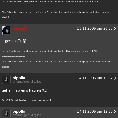
Liebe Esoteriker, seid gewarnt, meine kabbalistische Quersumme ist die E I N S
Besucht
Teilgenommen
Alle
Neue
Geschlossen
-----------------------------
Nur Atheisten kommen in den Himmel! Ihre Nächstenliebe ist nicht gottgeschuldet, sondern
Lesenswert
Schlüsselwörter
ehrlich.
mso123
13.11.2005 um 23:58
...geschafft
Liebe Esoteriker, seid gewarnt, meine kabbalistische Quersumme ist die E I N S
-----------------------------
Nur Atheisten kommen in den Himmel! Ihre Nächstenliebe ist nicht gottgeschuldet, sondern
ehrlich.
oipolloi
14.11.2005 um 12:57
ehemaliges Mitglied
geh mir so eins kaufen XD
OI! OI! OI! wir bleiben unsrer szene troi!!!
oipolloi
14.11.2005 um 12:58
ehemaliges Mitglied