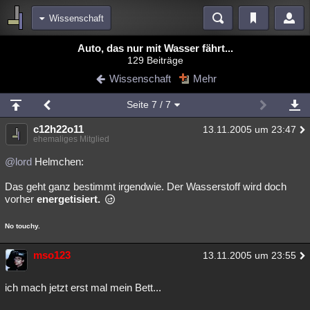
Wissenschaft
Bereiche
Auto, das nur mit Wasser fährt...
129 Beiträge
Echtzeit
Diskussionen
Blogs
Videos
Statistiken
Wissenschaft
Mehr
Chat
Wiki
Neuigkeiten
Seite
7
/ 7
meine Rubriken
c12h22o11
13.11.2005 um 23:47
Menschen
Wissenschaft
Politik
Mystery
Kriminalfälle
ehemaliges Mitglied
Spiritualität
Verschwörungen
Technologie
Ufologie
@lord
Helmchen:
Das geht ganz bestimmt irgendwie. Der Wasserstoff wird doch
Natur
Umfragen
Unterhaltung
vorher
energetisiert.
weitere Rubriken
No touchy.
Philosophie
Träume
Orte
Esoterik
Literatur
mso123
Astronomie
Helpdesk
Gruppen
Gaming
13.11.2005 um 23:55
Filme
Musik
Clash
Verbesserungen
Allmystery
English
ich mach jetzt erst mal mein Bett...
Übersichten