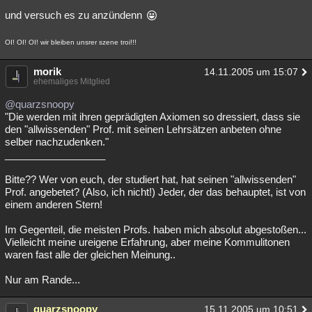
und versuch es zu anzündenn
OI! OI! OI! wir bleiben unsrer szene troi!!!
morik
14.11.2005 um 15:07
ehemaliges Mitglied
@quarzsnoopy
"Die werden mit ihren geprädigten Axiomen so dressiert, dass sie
den "allwissenden" Prof. mit seinen Lehrsätzen anbeten ohne
selber nachzudenken."
__________________
Bitte?? Wer von euch, der studiert hat, hat seinen "allwissenden"
Prof. angebetet? (Also, ich nicht!) Jeder, der das behauptet, ist von
einem anderen Stern!
Im Gegenteil, die meisten Profs. haben mich absolut abgestoßen...
Vielleicht meine ureigene Erfahrung, aber meine Kommulitonen
waren fast alle der gleichen Meinung..
Nur am Rande...
quarzsnoopy
15.11.2005 um 10:51