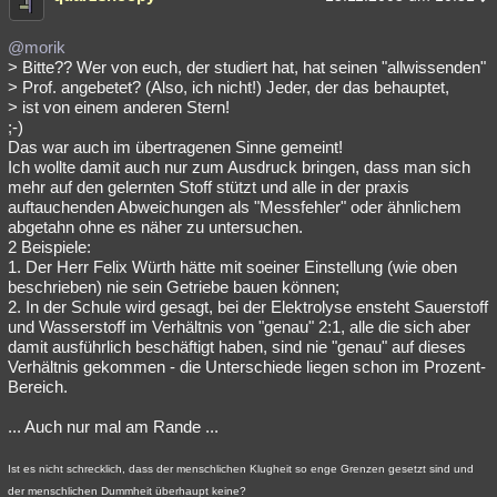
@morik
> Bitte?? Wer von euch, der studiert hat, hat seinen "allwissenden"
> Prof. angebetet? (Also, ich nicht!) Jeder, der das behauptet,
> ist von einem anderen Stern!
;-)
Das war auch im übertragenen Sinne gemeint!
Ich wollte damit auch nur zum Ausdruck bringen, dass man sich
mehr auf den gelernten Stoff stützt und alle in der praxis
auftauchenden Abweichungen als "Messfehler" oder ähnlichem
abgetahn ohne es näher zu untersuchen.
2 Beispiele:
1. Der Herr Felix Würth hätte mit soeiner Einstellung (wie oben
beschrieben) nie sein Getriebe bauen können;
2. In der Schule wird gesagt, bei der Elektrolyse ensteht Sauerstoff
und Wasserstoff im Verhältnis von "genau" 2:1, alle die sich aber
damit ausführlich beschäftigt haben, sind nie "genau" auf dieses
Verhältnis gekommen - die Unterschiede liegen schon im Prozent-
Bereich.
... Auch nur mal am Rande ...
Ist es nicht schrecklich, dass der menschlichen Klugheit so enge Grenzen gesetzt sind und
der menschlichen Dummheit überhaupt keine?