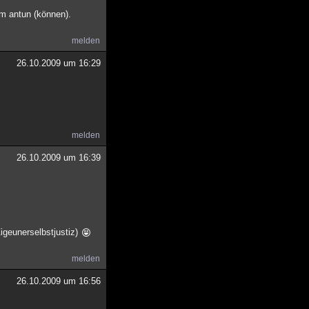
em antun (können).
melden
26.10.2009 um 16:29
melden
26.10.2009 um 16:39
igeunerselbstjustiz)
melden
26.10.2009 um 16:56