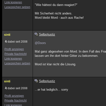
Link kopieren
"Wie hättest du dann reagiert?"
Lesezeichen setzen
Mit Sicherheit nicht anders.
Mord bleibt Mord - auch aus Rache!
Selbstjustiz
sinti
dabei seit 2008
@Doors
Profil anzeigen
Mal ganz abgesehen von Mord. In dem Fall des Fran
Private Nachricht
lassen um ihn dort hinter Gitter zu bekommen.
Link kopieren
Lesezeichen setzen
Mord ist klar nicht die Lösung.
Selbstjustiz
sinti
dabei seit 2008
...er hat lediglich... sorry
Profil anzeigen
Private Nachricht
Link kopieren