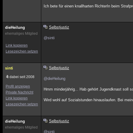
Ich bete für einen knallharten RichterIn beim Stra
Selbstjustiz
dieHeilung
ehemaliges Mitglied
@sinti
Link kopieren
Lesezeichen setzen
Selbstjustiz
sinti
dabei seit 2008
@dieHeilung
Profil anzeigen
Hmm minderjährig... Hab gehört Jugendknast soll 
Private Nachricht
Link kopieren
Wird wohl auf Sozialstunden hinauslaufen. Bei mei
Lesezeichen setzen
Selbstjustiz
dieHeilung
ehemaliges Mitglied
@sinti