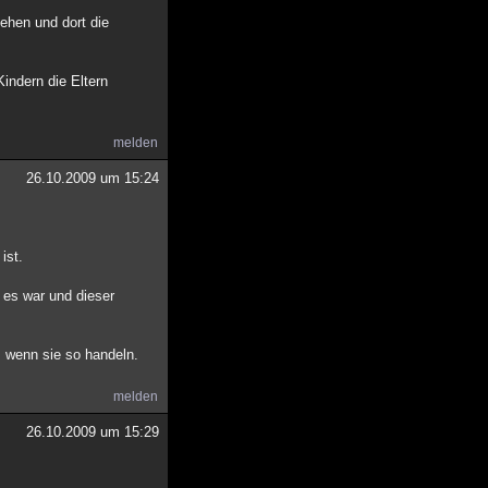
ehen und dort die
Kindern die Eltern
melden
26.10.2009 um 15:24
ist.
r es war und dieser
, wenn sie so handeln.
melden
26.10.2009 um 15:29