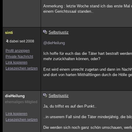
Anmerkung : letzte Woche stand ich das erste Mal de
einem Gerichtssaal standen..
Selbstjustiz
sinti
dabei seit 2008
@dieHeilung
Profil anzeigen
Ich hoffe für euch das die Täter hart bestraft wer
Private Nachricht
mehr zurückhalten können, oder?
Link kopieren
Lesezeichen setzen
Erst wird einem unrecht zugetan und dann im Nachhin
und dort von harten Mitthäftlingen durch die Hölle 
Selbstjustiz
dieHeilung
ehemaliges Mitglied
Ja, du triffst es auf den Punkt..
Link kopieren
..in unserem Fall sind die Täter minderjährig..die bi
Lesezeichen setzen
Die werden sich noch ganz schön umschauen, werlch