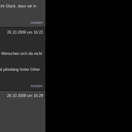
ht Glück, dass wir in
melden
26.10.2009 um 16:22
e Menschen sich da nicht
 jahrelang hinter Gitter
melden
26.10.2009 um 16:29