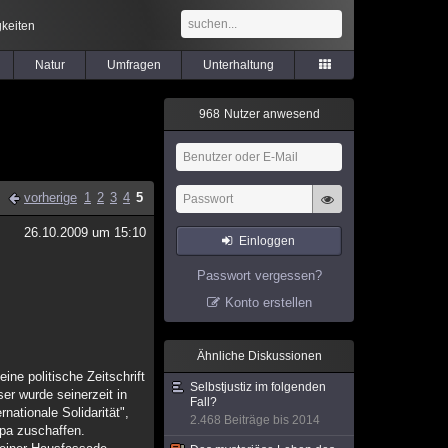
keiten
Natur
Umfragen
Unterhaltung
9
6
8
Nutzer anwesend
vorherige
1
2
3
4
5
26.10.2009 um 15:10
Einloggen
Passwort vergessen?
Konto erstellen
Ähnliche Diskussionen
ne politische Zeitschrift
Selbstjustiz im folgenden
ser wurde seinerzeit in
Fall?
ationale Solidarität",
2.468 Beiträge bis 2014
opa zuschaffen.