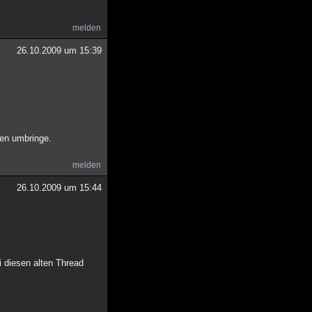
melden
26.10.2009 um 15:39
den umbringe.
melden
26.10.2009 um 15:44
i diesen alten Thread