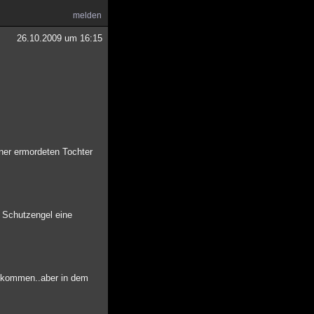
melden
26.10.2009 um 16:15
iner ermordeten Tochter
e Schutzengel eine
u kommen..aber in dem