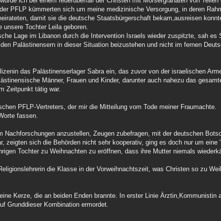
urde ich bei einem feuerüberfall der Christen mit Mörsergranaten von Teilen
en der PFLP kümmerten sich um meine medizinische Versorgung, in deren Rah
irateten, damit sie die deutsche Staatsbürgerschaft bekam,ausreisen konnte 
e unsere Tochter Leila geboren.
sche Lage im Libanon durch die Intervention Israels wieder zuspitzte, sah es 
 den Palästinensern in dieser Situation beizustehen und nicht im fernen Deut
.
zenin das Palästinenserlager Sabra ein, das zuvor von der israelischen Arm
lästinensische Männer, Frauen und Kinder, darunter auch nahezu das gesamt
 Zeitpunkt tätig war.
tschen PFLP-Vertreters, der mir die Mitteilung vom Tode meiner Fraumachte.
 Worte fassen.
um Nachforschungen anzustellen, Zeugen zubefragen, mit der deutschen Botsc
 zeigten sich die Behörden nicht sehr kooperativ, ging es doch nur um eine "T
hrigen Tochter zu Weihnachten zu eröffnen, dass ihre Mutter niemals wiede
ie Religionslehrerin die Klasse in der Vorweihnachtszeit, was Christen so zu 
ine Kerze, die an beiden Enden brannte. In erster Linie Ärztin,Kommunistin
 auf Grunddieser Kombination ermordet.