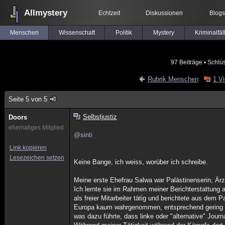
Allmystery
Echtzeit
Diskussionen
Blogs
Menschen
Wissenschaft
Politik
Mystery
Kriminalfäl
97 Beiträge
▪ Schlü
Rubrik Menschen
1 V
Seite 5 von 5
Selbstjustiz
Doors
ehemaliges Mitglied
@sinti
Link kopieren
Lesezeichen setzen
Keine Bange, ich weiss, worüber ich schreibe.
Meine erste Ehefrau Salwa war Palästinenserin, Ärz
Ich lernte sie im Rahmen meiner Berichterstattung a
als freier Mitarbeiter tätig und berichtete aus dem 
Europa kaum wahrgenommen, entsprechend gering wa
was dazu führte, dass linke oder "alternative" Jou