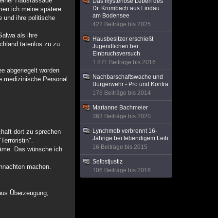
 einer Hausfassade
Das mysteriöse Leben des
Dr. Krombach aus Lindau
men ich meine spätere
am Bodensee
und ihre politische
422 Beiträge bis 2025
Salwa als ihre
Hausbesitzer erschießt
schland tatenlos zu zu
Jugendlichen bei
Einbruchsversuch
1.871 Beiträge bis 2016
ee abgeriegelt worden
Nachbarschaftswache und
e medizinische Personal
Bürgerwehr - Pro und Kontra
176 Beiträge bis 2014
Marianne Bachmeier
363 Beiträge bis 2020
Lynchmob verbrennt 16-
haft dort zu sprechen
Jährige bei lebendigem Leib
erroristin".
16 Beiträge bis 2015
rkäme. Das wünsche ich
Selbstjustiz
Weihnachten machen.
106 Beiträge bis 2016
 aus Überzeugung,