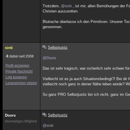
Trotzdem,
@sinti
, ist mir, allen Bemühungen der F
Christen auszurotten.
Blutrache überlasse ich den Primitiven. Unserer Toc
genommen.
Selbstjustiz
sinti
dabei seit 2008
@Doors
Profil anzeigen
Das ist sehr tragisch, war sicherlich sehr schwer fü
Private Nachricht
Link kopieren
Vielleicht ist es ja auch Situationsbedingt?! Bei d
Lesezeichen setzen
vielleicht noch ganz in deiner Nähe leben würde? Wi
So ganz PRO Selbstjustiz bin ich nicht, ganz im Ge
Selbstjustiz
Doors
ehemaliges Mitglied
@sinti