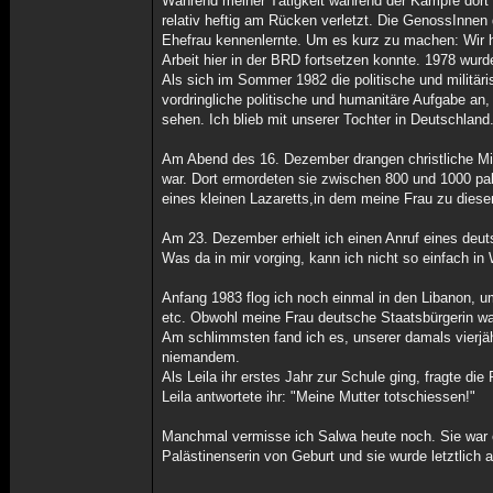
Während meiner Tätigkeit während der Kämpfe dort w
relativ heftig am Rücken verletzt. Die GenossInn
Ehefrau kennenlernte. Um es kurz zu machen: Wir he
Arbeit hier in der BRD fortsetzen konnte. 1978 wurd
Als sich im Sommer 1982 die politische und militäri
vordringliche politische und humanitäre Aufgabe an,
sehen. Ich blieb mit unserer Tochter in Deutschland
Am Abend des 16. Dezember drangen christliche Mili
war. Dort ermordeten sie zwischen 800 und 1000 pa
eines kleinen Lazaretts,in dem meine Frau zu diesem
Am 23. Dezember erhielt ich einen Anruf eines deu
Was da in mir vorging, kann ich nicht so einfach in
Anfang 1983 flog ich noch einmal in den Libanon, 
etc. Obwohl meine Frau deutsche Staatsbürgerin war,
Am schlimmsten fand ich es, unserer damals vierjä
niemandem.
Als Leila ihr erstes Jahr zur Schule ging, fragte d
Leila antwortete ihr: "Meine Mutter totschiessen!"
Manchmal vermisse ich Salwa heute noch. Sie war e
Palästinenserin von Geburt und sie wurde letztlich