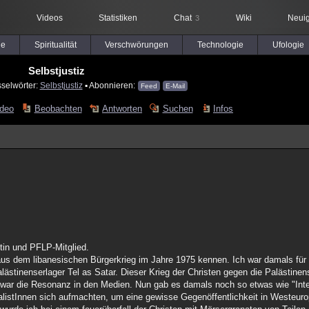
Videos
Statistiken
Chat
Wiki
Neuig
3
le
Spiritualität
Verschwörungen
Technologie
Ufologie
Selbstjustiz
sselwörter:
Selbstjustiz
▪ Abonnieren:
Feed
E-Mail
ideo
Beobachten
Antworten
Suchen
Infos
tin und PFLP-Mitglied.
us dem libanesischen Bürgerkrieg im Jahre 1975 kennen. Ich war damals für ei
Palästinenserlager Tel as Satar. Dieser Krieg der Christen gegen die Palästinen
r die Resonanz in den Medien. Nun gab es damals noch so etwas wie "Intern
rnalistInnen sich aufmachten, um eine gewisse Gegenöffentlichkeit in Westeur