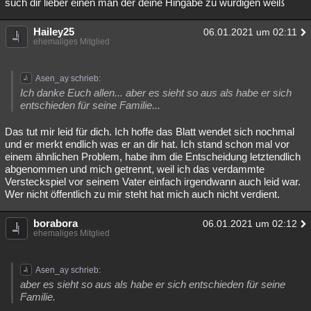
such dir lieber einen man der deine Hingabe zu würdigen weiß
Besucht
Teilgenommen
Alle
Neue
Geschlossen
Hailey25
06.01.2021 um 02:11
Lesenswert
ehemaliges Mitglied
Schlüsselwörter
Asen_ay schrieb:
Ich danke Euch allen... aber es sieht so aus als habe er sich
entschieden für seine Familie...
Das tut mir leid für dich. Ich hoffe das Blatt wendet sich nochmal
und er merkt endlich was er an dir hat. Ich stand schon mal vor
einem ähnlichen Problem, habe ihm die Entscheidung letztendlich
abgenommen und mich getrennt, weil ich das verdammte
Versteckspiel vor seinem Vater einfach irgendwann auch leid war.
Wer nicht öffentlich zu mir steht hat mich auch nicht verdient.
borabora
06.01.2021 um 02:12
ehemaliges Mitglied
Asen_ay schrieb:
aber es sieht so aus als habe er sich entschieden für seine
Familie.