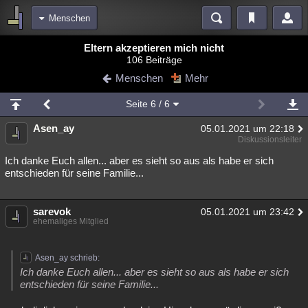
Menschen
Bereiche
Eltern akzeptieren mich nicht
106 Beiträge
Echtzeit
Diskussionen
Blogs
Videos
Statistiken
Menschen
Mehr
Chat
Wiki
Neuigkeiten
Seite
6
/ 6
meine Rubriken
Asen_ay
05.01.2021 um 22:18
Menschen
Wissenschaft
Politik
Mystery
Kriminalfälle
Diskussionsleiter
Spiritualität
Verschwörungen
Technologie
Ufologie
Ich danke Euch allen... aber es sieht so aus als habe er sich
entschieden für seine Familie...
Natur
Umfragen
Unterhaltung
weitere Rubriken
sarevok
05.01.2021 um 23:42
ehemaliges Mitglied
Philosophie
Träume
Orte
Esoterik
Literatur
Astronomie
Helpdesk
Gruppen
Gaming
Filme
Asen_ay schrieb:
Ich danke Euch allen... aber es sieht so aus als habe er sich
Musik
Clash
Verbesserungen
Allmystery
English
entschieden für seine Familie...
Übersichten