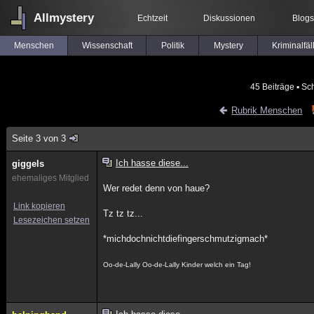
Allmystery
Echtzeit
Diskussionen
Blogs
Menschen
Wissenschaft
Politik
Mystery
Kriminalfäl
45 Beiträge
▪ Sc
Rubrik Menschen
Seite 3 von 3
Ich hasse diese...
giggels
ehemaliges Mitglied
Wer redet denn von haue?
Link kopieren
Tz tz tz...
Lesezeichen setzen
*michdochnichtdiefingerschmutzigmach*
Oo-de-Lally Oo-de-Lally Kinder welch ein Tag!