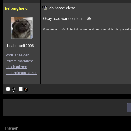
Ich hasse diese...
helpinghand
Okay, das war deutlich...
Verwandle große Schwierigkeiten in kleine, und kleine in gar kein
dabei seit 2006
Profil anzeigen
Private Nachricht
Link kopieren
Lesezeichen setzen
Themen