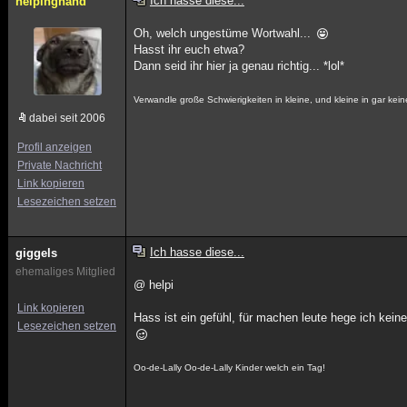
Ich hasse diese...
helpinghand
Oh, welch ungestüme Wortwahl...
Hasst ihr euch etwa?
Dann seid ihr hier ja genau richtig... *lol*
Verwandle große Schwierigkeiten in kleine, und kleine in gar kein
dabei seit 2006
Profil anzeigen
Private Nachricht
Link kopieren
Lesezeichen setzen
Ich hasse diese...
giggels
ehemaliges Mitglied
@ helpi
Link kopieren
Hass ist ein gefühl, für machen leute hege ich kei
Lesezeichen setzen
Oo-de-Lally Oo-de-Lally Kinder welch ein Tag!