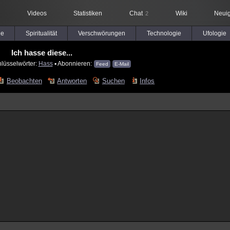
Videos
Statistiken
Chat
Wiki
Neuig
2
le
Spiritualität
Verschwörungen
Technologie
Ufologie
Ich hasse diese...
hlüsselwörter:
Hass
▪ Abonnieren:
Feed
E-Mail
Beobachten
Antworten
Suchen
Infos