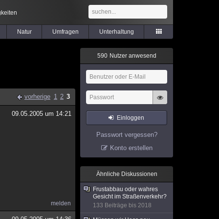
keiten
Natur
Umfragen
Unterhaltung
5
9
0
Nutzer anwesend
vorherige
1
2
3
09.05.2005 um 14:21
Einloggen
Passwort vergessen?
Konto erstellen
Ähnliche Diskussionen
Frustabbau oder wahres
Gesicht im Straßenverkehr?
melden
133 Beiträge bis 2018