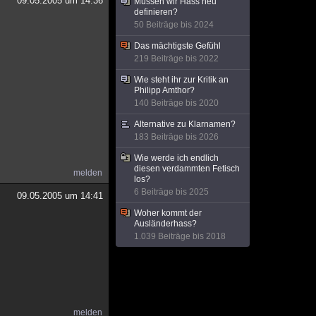
09.05.2005 um 14:36
Müssen wir Hass neu
definieren?
50 Beiträge bis 2024
Das mächtigste Gefühl
219 Beiträge bis 2022
Wie steht ihr zur Kritik an
Philipp Amthor?
140 Beiträge bis 2020
Alternative zu Klarnamen?
183 Beiträge bis 2026
Wie werde ich endlich
diesen verdammten Fetisch
melden
los?
6 Beiträge bis 2025
09.05.2005 um 14:41
Woher kommt der
Ausländerhass?
1.039 Beiträge bis 2018
melden