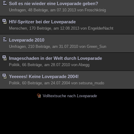
Soll es nie wieder eine Loveparade geben?
Besucht
Teilgenommen
Alle
Neue
Geschlossen
Umfragen, 48 Beiträge, am 07.10.2013 von Froschkönig
Lesenswert
Schlüsselwörter
HIV-Spritzer bei der Loveparade
Menschen, 170 Beiträge, am 12.08.2013 von EngelderNacht
Loveparade 2010
Umfragen, 210 Beiträge, am 31.07.2010 von Green_Sun
Imageschaden in der Welt durch Loveparade
Politik, 66 Beiträge, am 28.07.2010 von Abegg
Yeeeees! Keine Loveparade 2004!
Politik, 60 Beiträge, am 24.07.2004 von setsuna_mudo
Volltextsuche nach
Loveparade