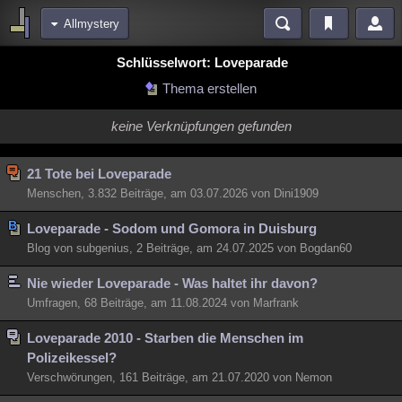
Allmystery
Bereiche
Schlüsselwort: Loveparade
Echtzeit
Diskussionen
Blogs
Videos
Statistiken
Thema erstellen
Chat
Wiki
Neuigkeiten
2
keine Verknüpfungen gefunden
meine Rubriken
Menschen
Wissenschaft
Politik
Mystery
Kriminalfälle
21 Tote bei Loveparade
Menschen, 3.832 Beiträge, am 03.07.2026 von Dini1909
Spiritualität
Verschwörungen
Technologie
Ufologie
Loveparade - Sodom und Gomora in Duisburg
Natur
Umfragen
Unterhaltung
Blog von subgenius, 2 Beiträge, am 24.07.2025 von Bogdan60
weitere Rubriken
Nie wieder Loveparade - Was haltet ihr davon?
Philosophie
Träume
Orte
Esoterik
Literatur
Umfragen, 68 Beiträge, am 11.08.2024 von Marfrank
Astronomie
Helpdesk
Gruppen
Gaming
Filme
Loveparade 2010 - Starben die Menschen im
Polizeikessel?
Musik
Clash
Verbesserungen
Allmystery
English
Verschwörungen, 161 Beiträge, am 21.07.2020 von Nemon
Übersichten