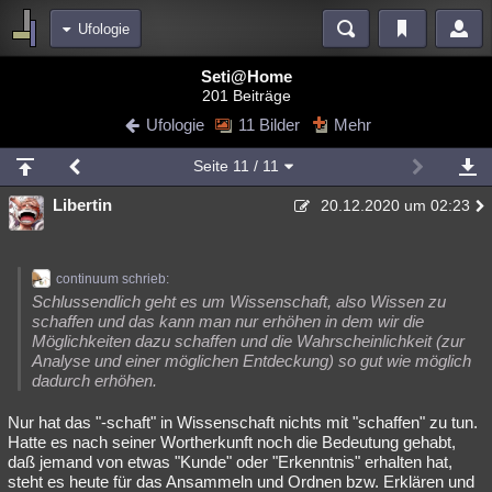
Ufologie
Bereiche
Seti@Home
201 Beiträge
Echtzeit
Diskussionen
Blogs
Videos
Statistiken
Ufologie
11 Bilder
Mehr
Chat
Wiki
Neuigkeiten
Seite
11
/ 11
meine Rubriken
Libertin
20.12.2020 um 02:23
Menschen
Wissenschaft
Politik
Mystery
Kriminalfälle
Spiritualität
Verschwörungen
Technologie
Ufologie
continuum schrieb:
Natur
Umfragen
Unterhaltung
Schlussendlich geht es um Wissenschaft, also Wissen zu
schaffen und das kann man nur erhöhen in dem wir die
weitere Rubriken
Möglichkeiten dazu schaffen und die Wahrscheinlichkeit (zur
Analyse und einer möglichen Entdeckung) so gut wie möglich
Philosophie
Träume
Orte
Esoterik
Literatur
dadurch erhöhen.
Astronomie
Helpdesk
Gruppen
Gaming
Filme
Nur hat das "-schaft" in Wissenschaft nichts mit "schaffen" zu tun.
Hatte es nach seiner Wortherkunft noch die Bedeutung gehabt,
Musik
Clash
Verbesserungen
Allmystery
English
daß jemand von etwas "Kunde" oder "Erkenntnis" erhalten hat,
steht es heute für das Ansammeln und Ordnen bzw. Erklären und
Übersichten