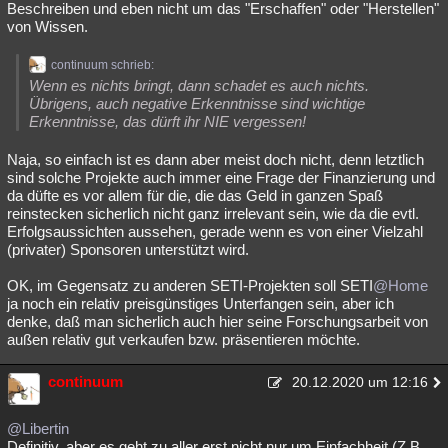
Beschreiben und eben nicht um das "Erschaffen" oder "Herstellen"
Besucht
Teilgenommen
Alle
Neue
Geschlossen
von Wissen.
Lesenswert
Schlüsselwörter
continuum schrieb:
Wenn es nichts bringt, dann schadet es auch nichts.
Übrigens, auch negative Erkenntnisse sind wichtige
Erkenntnisse, das dürft ihr NIE vergessen!
Naja, so einfach ist es dann aber meist doch nicht, denn letztlich
sind solche Projekte auch immer eine Frage der Finanzierung und
da düfte es vor allem für die, die das Geld in ganzen Spaß
reinstecken sicherlich nicht ganz irrelevant sein, wie da die evtl.
Erfolgsaussichten aussehen, gerade wenn es von einer Vielzahl
(privater) Sponsoren unterstützt wird.
OK, im Gegensatz zu anderen SETI-Projekten soll SETI
@Home
ja noch ein relativ preisgünstiges Unterfangen sein, aber ich
denke, daß man sicherlich auch hier seine Forschungsarbeit von
außen relativ gut verkaufen bzw. präsentieren möchte.
continuum
20.12.2020 um 12:16
@Libertin
Definitiv, aber es geht zu aller erst nicht nur um Einfachheit (Z.B.