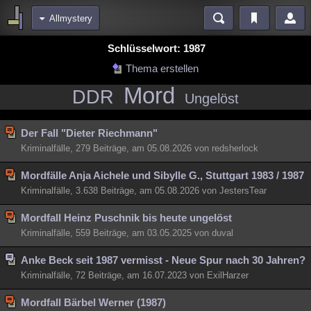
Allmystery
Bereiche
Schlüsselwort: 1987
Echtzeit
Diskussionen
Blogs
Videos
Statistiken
Thema erstellen
Mord
Chat
Wiki
Neuigkeiten
DDR
Ungelöst
meine Rubriken
Der Fall "Dieter Riechmann"
Menschen
Wissenschaft
Politik
Mystery
Kriminalfälle
Kriminalfälle, 279 Beiträge, am 05.08.2026 von redsherlock
Spiritualität
Verschwörungen
Technologie
Ufologie
Mordfälle Anja Aichele und Sibylle G., Stuttgart 1983 / 1987
Natur
Umfragen
Unterhaltung
Kriminalfälle, 3.638 Beiträge, am 05.08.2026 von JestersTear
weitere Rubriken
Mordfall Heinz Puschnik bis heute ungelöst
Philosophie
Träume
Orte
Esoterik
Literatur
Kriminalfälle, 559 Beiträge, am 03.05.2025 von duval
Astronomie
Helpdesk
Gruppen
Gaming
Filme
Anke Beck seit 1987 vermisst - Neue Spur nach 30 Jahren?
Kriminalfälle, 72 Beiträge, am 16.07.2023 von ExilHarzer
Musik
Clash
Verbesserungen
Allmystery
English
Mordfall Bärbel Werner (1987)
Übersichten