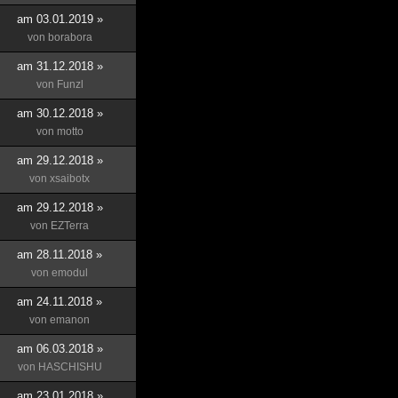
am 03.01.2019 »
von
borabora
am 31.12.2018 »
von
Funzl
am 30.12.2018 »
von
motto
am 29.12.2018 »
von
xsaibotx
am 29.12.2018 »
von
EZTerra
am 28.11.2018 »
von
emodul
am 24.11.2018 »
von
emanon
am 06.03.2018 »
von
HASCHISHU
am 23.01.2018 »