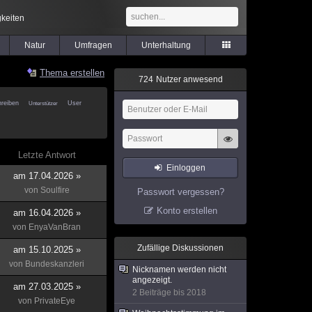
keiten
Natur
Umfragen
Unterhaltung
Thema erstellen
7
2
4
Nutzer anwesend
reiben
User
Unterstützer
Letzte Antwort
Einloggen
am 17.04.2026 »
von
Soulfire
Passwort vergessen?
Konto erstellen
am 16.04.2026 »
von
EnyaVanBran
Zufällige Diskussionen
am 15.10.2025 »
von
Bundeskanzleri
Nicknamen werden nicht
angezeigt.
am 27.03.2025 »
2 Beiträge bis 2018
von
PrivateEye