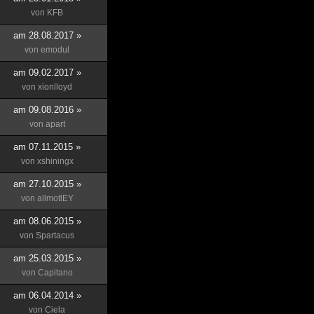
von
KFB
am 28.08.2017 »
von
emodul
am 09.02.2017 »
von
xionlloyd
am 09.08.2016 »
von
apart
am 07.11.2015 »
von
xshiningx
am 27.10.2015 »
von
allmotlEY
am 08.06.2015 »
von
Spartacus
am 25.03.2015 »
von
Capitano
am 06.04.2014 »
von
Ciela