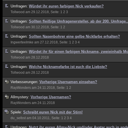
Umfragen:
Würdet ihr euren farbigen Nick verkaufen?
Tollwood
am 29.12.2018, Seite:
1
2
3
Umfragen:
Sollten fleißige Umfragenersteller, ab der 200. Umfrage..
Tollwood
am 30.12.2018, Seite:
1
2
Umfragen:
Sollten Nasenbohrer eine gelbe Nickfarbe erhalten?
IngwerteeImke
am 27.12.2018, Seite:
1
2
3
4
Umfragen:
Würdet ihr für einen farbigen Nickname, zweieinhalb Mo
Tollwood
am 28.12.2018
Umfragen:
Welche Nicknamefarbe ist euch die Liebste?
Tollwood
am 28.12.2018
Verbesserungen:
Vorherige Usernamen einsehen?
RayWonders
am 24.11.2018, Seite:
1
2
Allmystery:
Vorherige Usernamen?
RayWonders
am 24.11.2018
Spiele:
Schreibt euren Nick mit der Stirn!
du_selbst
am 04.10.2011, Seite:
1
2
3
4
Umfragen:
Nutzt ihr euren Allmy-Nick und/oder Avatar auch in an