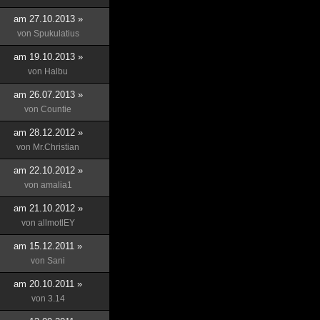
am 27.10.2013 »
von
Spukulatius
am 19.10.2013 »
von
Halbu
am 26.07.2013 »
von
Countie
am 28.12.2012 »
von
Mr.Christian
am 22.10.2012 »
von
amalia1
am 21.10.2012 »
von
allmotlEY
am 15.12.2011 »
von
Sani
am 20.10.2011 »
von
3.14