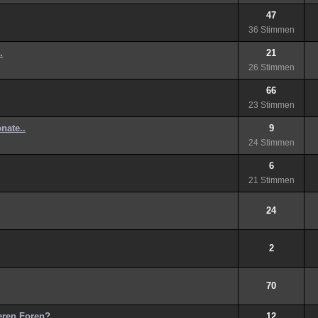
47
36 Stimmen
.
21
26 Stimmen
66
23 Stimmen
nate..
9
24 Stimmen
6
21 Stimmen
24
2
70
deren Foren?
12