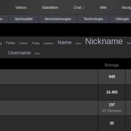
Videos
Statistiken
Chat
Wiki
Neuig
2
le
Spiritualität
Verschwörungen
Technologie
Ufologie
Nickname
Name
Farbe
ng
Farben
Farbig
Sch
Gedanken
Nase
Username
Wort
Beiträge
949
10.485
197
65 Stimmen
30