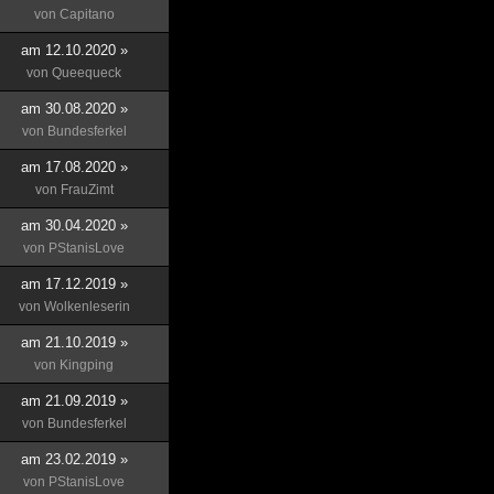
von
Capitano
am 12.10.2020 »
von
Queequeck
am 30.08.2020 »
von
Bundesferkel
am 17.08.2020 »
von
FrauZimt
am 30.04.2020 »
von
PStanisLove
am 17.12.2019 »
von
Wolkenleserin
am 21.10.2019 »
von
Kingping
am 21.09.2019 »
von
Bundesferkel
am 23.02.2019 »
von
PStanisLove