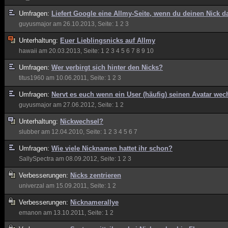
Umfragen:
Liefert Google eine Allmy-Seite, wenn du deinen Nick d
guyusmajor
am 26.10.2013, Seite:
1
2
3
Unterhaltung:
Euer Lieblingsnicks auf Allmy
hawaii
am 20.03.2013, Seite:
1
2
3
4
5
6
7
8
9
10
Umfragen:
Wer verbirgt sich hinter den Nicks?
titus1960
am 10.06.2011, Seite:
1
2
3
Umfragen:
Nervt es euch wenn ein User (häufig) seinen Avatar wec
guyusmajor
am 27.06.2012, Seite:
1
2
Unterhaltung:
Nickwechsel?
slubber
am 12.04.2010, Seite:
1
2
3
4
5
6
7
Umfragen:
Wie viele Nicknamen hattet ihr schon?
SallySpectra
am 08.09.2012, Seite:
1
2
3
Verbesserungen:
Nicks zentrieren
univerzal
am 15.09.2011, Seite:
1
2
Verbesserungen:
Nicknamerallye
emanon
am 13.10.2011, Seite:
1
2