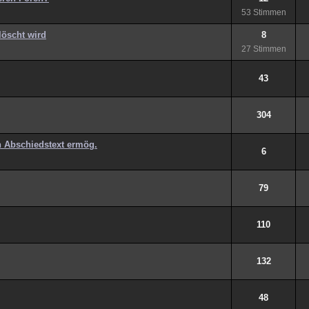
53 Stimmen
löscht wird
8
27 Stimmen
43
304
n Abschiedstext ermög.
6
79
110
132
48