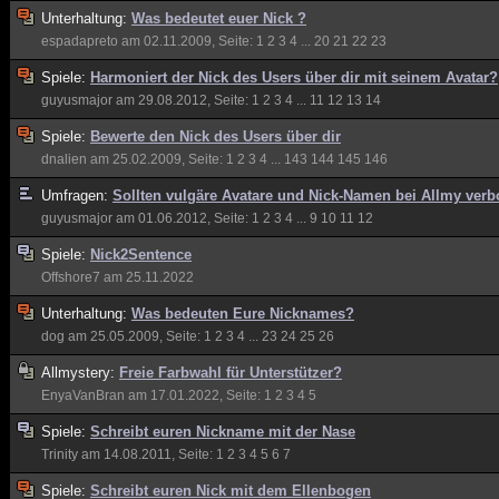
Unterhaltung:
Was bedeutet euer Nick ?
espadapreto
am 02.11.2009, Seite:
1
2
3
4
...
20
21
22
23
Spiele:
Harmoniert der Nick des Users über dir mit seinem Avatar?
guyusmajor
am 29.08.2012, Seite:
1
2
3
4
...
11
12
13
14
Spiele:
Bewerte den Nick des Users über dir
dnalien
am 25.02.2009, Seite:
1
2
3
4
...
143
144
145
146
Umfragen:
Sollten vulgäre Avatare und Nick-Namen bei Allmy ver
guyusmajor
am 01.06.2012, Seite:
1
2
3
4
...
9
10
11
12
Spiele:
Nick2Sentence
Offshore7
am 25.11.2022
Unterhaltung:
Was bedeuten Eure Nicknames?
dog
am 25.05.2009, Seite:
1
2
3
4
...
23
24
25
26
Allmystery:
Freie Farbwahl für Unterstützer?
EnyaVanBran
am 17.01.2022, Seite:
1
2
3
4
5
Spiele:
Schreibt euren Nickname mit der Nase
Trinity
am 14.08.2011, Seite:
1
2
3
4
5
6
7
Spiele:
Schreibt euren Nick mit dem Ellenbogen