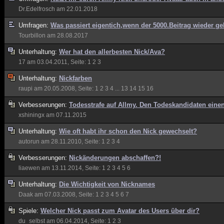
Dr.Edelfrosch
am 22.01.2018
Umfragen:
Was passiert eigentich,wenn der 5000.Beitrag wieder ge
Tourbillon
am 28.08.2017
Unterhaltung:
Wer hat den allerbesten Nick/Ava?
17
am 03.04.2011, Seite:
1
2
3
Unterhaltung:
Nickfarben
raupi
am 20.05.2008, Seite:
1
2
3
4
...
13
14
15
16
Verbesserungen:
Todesstrafe auf Allmy. Den Todeskandidaten eine
xshiningx
am 07.11.2015
Unterhaltung:
Wie oft habt ihr schon den Nick gewechselt?
autorun
am 28.11.2010, Seite:
1
2
3
4
Verbesserungen:
Nickänderungen abschaffen?!
liaewen
am 13.11.2014, Seite:
1
2
3
4
5
6
Unterhaltung:
Die Wichtigkeit von Nicknames
Daak
am 07.03.2008, Seite:
1
2
3
4
5
6
7
Spiele:
Welcher Nick passt zum Avatar des Users über dir?
du_selbst
am 06.04.2014, Seite:
1
2
3