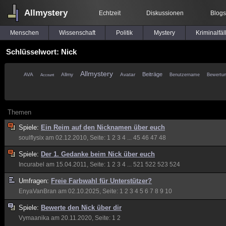
Allmystery
Echtzeit
Diskussionen
Blogs
Menschen
Wissenschaft
Politik
Mystery
Kriminalfäl
Schlüsselwort: Nick
Allmystery
Beiträge
AVA
Allmy
Avatar
Benutzername
Bewertu
Account
Themen
Spiele:
Ein Reim auf den Nicknamen über euch
soulflysix
am 02.12.2010, Seite:
1
2
3
4
...
45
46
47
48
Spiele:
Der 1. Gedanke beim Nick über euch
Incurabel
am 15.04.2011, Seite:
1
2
3
4
...
521
522
523
524
Umfragen:
Freie Farbwahl für Unterstützer?
EnyaVanBran
am 02.10.2025, Seite:
1
2
3
4
5
6
7
8
9
10
Spiele:
Bewerte den Nick über dir
Vymaanika
am 20.11.2020, Seite:
1
2