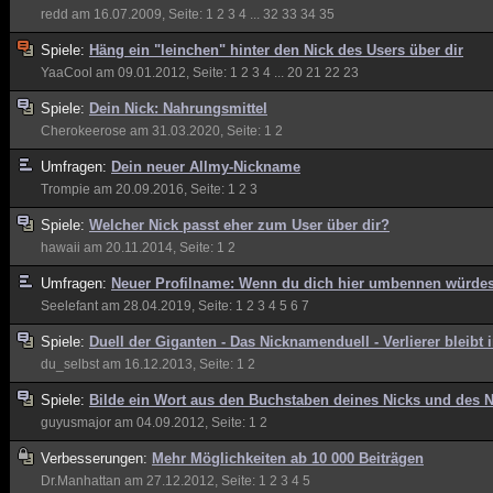
redd
am 16.07.2009, Seite:
1
2
3
4
...
32
33
34
35
Spiele:
Häng ein "leinchen" hinter den Nick des Users über dir
YaaCool
am 09.01.2012, Seite:
1
2
3
4
...
20
21
22
23
Spiele:
Dein Nick: Nahrungsmittel
Cherokeerose
am 31.03.2020, Seite:
1
2
Umfragen:
Dein neuer Allmy-Nickname
Trompie
am 20.09.2016, Seite:
1
2
3
Spiele:
Welcher Nick passt eher zum User über dir?
hawaii
am 20.11.2014, Seite:
1
2
Umfragen:
Neuer Profilname: Wenn du dich hier umbennen würdes
Seelefant
am 28.04.2019, Seite:
1
2
3
4
5
6
7
Spiele:
Duell der Giganten - Das Nicknamenduell - Verlierer bleibt
du_selbst
am 16.12.2013, Seite:
1
2
Spiele:
Bilde ein Wort aus den Buchstaben deines Nicks und des Ni
guyusmajor
am 04.09.2012, Seite:
1
2
Verbesserungen:
Mehr Möglichkeiten ab 10 000 Beiträgen
Dr.Manhattan
am 27.12.2012, Seite:
1
2
3
4
5