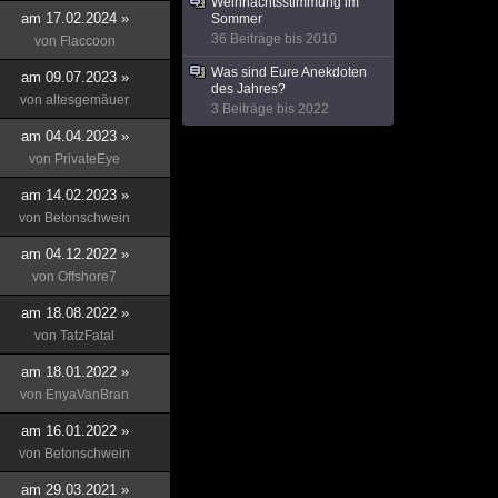
Weihnachtsstimmung im
am 17.02.2024 »
Sommer
36 Beiträge bis 2010
von
Flaccoon
Was sind Eure Anekdoten
am 09.07.2023 »
des Jahres?
von
altesgemäuer
3 Beiträge bis 2022
am 04.04.2023 »
von
PrivateEye
am 14.02.2023 »
von
Betonschwein
am 04.12.2022 »
von
Offshore7
am 18.08.2022 »
von
TatzFatal
am 18.01.2022 »
von
EnyaVanBran
am 16.01.2022 »
von
Betonschwein
am 29.03.2021 »