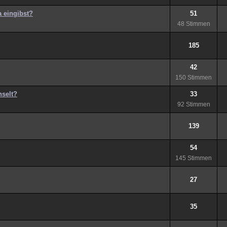
a eingibst?
51
48 Stimmen
185
42
150 Stimmen
hselt?
33
92 Stimmen
139
54
145 Stimmen
27
35