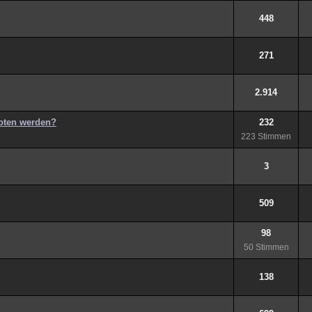
448
271
2.914
boten werden?
232
223 Stimmen
3
509
98
50 Stimmen
138