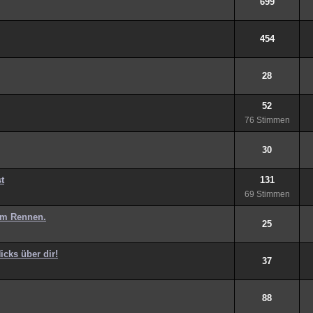
699
454
28
52
76 Stimmen
30
t
131
69 Stimmen
 im Rennen.
25
cks über dir!
37
88