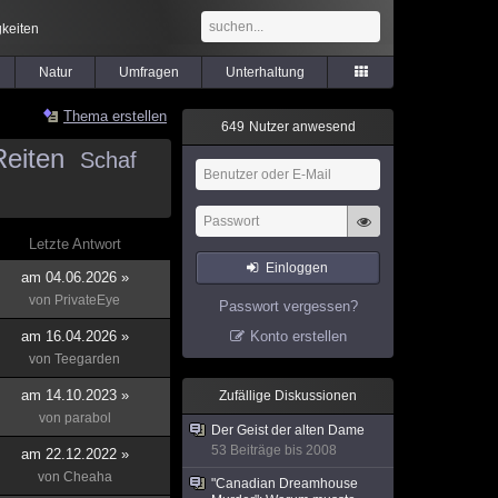
keiten
Natur
Umfragen
Unterhaltung
Thema erstellen
6
4
9
Nutzer anwesend
Reiten
Schaf
Letzte Antwort
Einloggen
am 04.06.2026 »
von
PrivateEye
Passwort vergessen?
am 16.04.2026 »
Konto erstellen
von
Teegarden
am 14.10.2023 »
Zufällige Diskussionen
von
parabol
Der Geist der alten Dame
53 Beiträge bis 2008
am 22.12.2022 »
von
Cheaha
"Canadian Dreamhouse