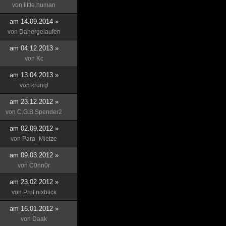
von
little.human
am 14.09.2014 »
von
Dahergelaufen
am 04.12.2013 »
von
Kc
am 13.04.2013 »
von
krungt
am 23.12.2012 »
von
C.G.B.Spender2
am 02.09.2012 »
von
Para_Mietze
am 09.03.2012 »
von
C0nn0r
am 23.02.2012 »
von
Prof.nixblick
am 16.01.2012 »
von
Daak