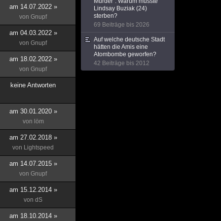
Murder": Warum musste
am 14.07.2022 »
Lindsay Buziak (24)
sterben?
von
Gnupf
69 Beiträge bis 2026
am 04.03.2022 »
Auf welche deutsche Stadt
von
Gnupf
hätten die Amis eine
Atombombe geworfen?
am 18.02.2022 »
42 Beiträge bis 2012
von
Gnupf
keine Antworten
am 30.01.2020 »
von
löm
am 27.02.2018 »
von
Lightspeed
am 14.07.2015 »
von
Gnupf
am 15.12.2014 »
von
dS
am 18.10.2014 »