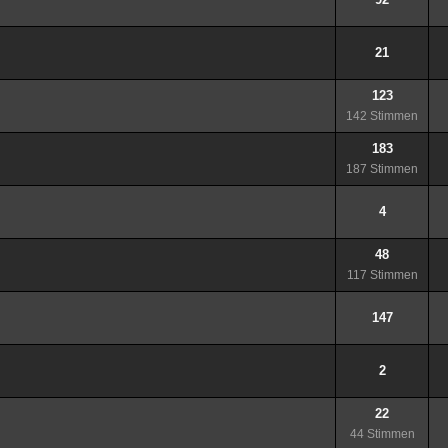
21
123
142 Stimmen
183
187 Stimmen
4
48
117 Stimmen
147
2
22
44 Stimmen