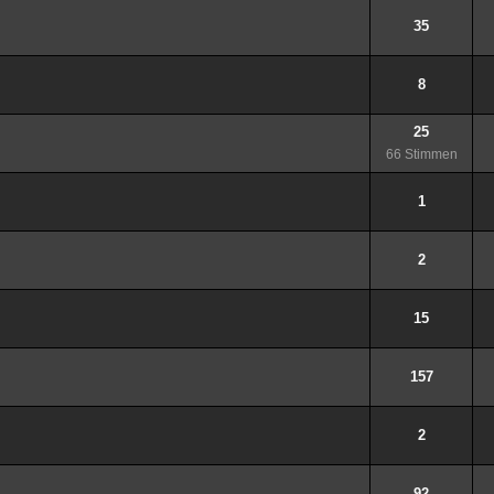
35
8
25
66 Stimmen
1
2
15
157
2
92