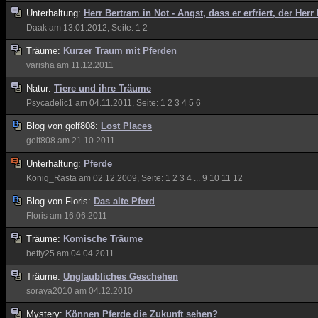
Unterhaltung:
Herr Bertram in Not - Angst, dass er erfriert, der Herr
Daak
am 13.01.2012, Seite:
1
2
Träume:
Kurzer Traum mit Pferden
varisha
am 11.12.2011
Natur:
Tiere und ihre Träume
Psycadelic1
am 04.11.2011, Seite:
1
2
3
4
5
6
Blog von
golf808:
Lost Places
golf808
am 21.10.2011
Unterhaltung:
Pferde
König_Rasta
am 02.12.2009, Seite:
1
2
3
4
...
9
10
11
12
Blog von
Floris:
Das alte Pferd
Floris
am 16.06.2011
Träume:
Komische Träume
betty25
am 04.04.2011
Träume:
Unglaubliches Geschehen
soraya2010
am 04.12.2010
Mystery:
Können Pferde die Zukunft sehen?