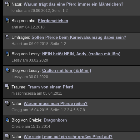
Natur:
Warum trägt das eine Pferd immer ein Mäntelchen?
london
am 26.06.2012, Seite:
1
2
Blog von
ahri:
Pferdemettchen
ahri
am 04.12.2018
Umfragen:
Sollen Pferde beim Karnevalsumzug dabei sein?
Hatori
am 06.02.2018, Seite:
1
2
Blog von
Lessy:
NEIN heißt NEIN, Andy. (craften mit löm)
Lessy
am 03.02.2020
Blog von
Lessy:
Craften mit löm ( & Mini )
Lessy
am 30.01.2020
Träume:
Traum von einem Pferd
missprincessa
am 05.04.2011
Natur:
Warum muss man Pferde reiten?
Gingg
am 16.04.2015, Seite:
1
2
3
4
5
6
7
8
Blog von
Creizie:
Dragonborn
Creizie
am 15.12.2014
Natur:
Wie steigt man auf ein sehr großes Pferd auf?