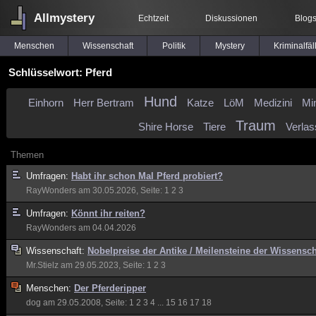
Allmystery
Echtzeit
Diskussionen
Blog
Menschen
Wissenschaft
Politik
Mystery
Kriminalfäl
Schlüsselwort: Pferd
Hund
Einhorn
Herr Bertram
Katze
LöM
Medizini
Mi
Traum
Shire Horse
Tiere
Verla
Themen
Umfragen:
Habt ihr schon Mal Pferd probiert?
RayWonders
am 30.05.2026, Seite:
1
2
3
Umfragen:
Könnt ihr reiten?
RayWonders
am 04.04.2026
Wissenschaft:
Nobelpreise der Antike / Meilensteine der Wissensch
Mr.Stielz
am 29.05.2023, Seite:
1
2
3
Menschen:
Der Pferderipper
dog
am 29.05.2008, Seite:
1
2
3
4
...
15
16
17
18