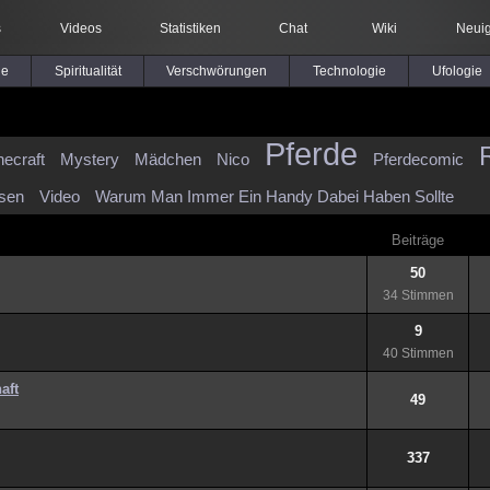
s
Videos
Statistiken
Chat
Wiki
Neuig
le
Spiritualität
Verschwörungen
Technologie
Ufologie
Pferde
necraft
Mystery
Mädchen
Nico
Pferdecomic
ssen
Video
Warum Man Immer Ein Handy Dabei Haben Sollte
Beiträge
50
34 Stimmen
9
40 Stimmen
aft
49
337