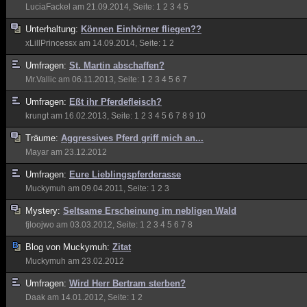
LuciaFackel
am 21.09.2014, Seite:
1
2
3
4
5
Unterhaltung:
Können Einhörner fliegen??
xLillPrincessx
am 14.09.2014, Seite:
1
2
Umfragen:
St. Martin abschaffen?
Mr.Vallic
am 06.11.2013, Seite:
1
2
3
4
5
6
7
Umfragen:
Eßt ihr Pferdefleisch?
krungt
am 16.02.2013, Seite:
1
2
3
4
5
6
7
8
9
10
Träume:
Aggressives Pferd griff mich an...
Mayar
am 23.12.2012
Umfragen:
Eure Lieblingspferderasse
Muckymuh
am 09.04.2011, Seite:
1
2
3
Mystery:
Seltsame Erscheinung im nebligen Wald
fjloojwo
am 03.03.2012, Seite:
1
2
3
4
5
6
7
8
Blog von
Muckymuh:
Zitat
Muckymuh
am 23.02.2012
Umfragen:
Wird Herr Bertram sterben?
Daak
am 14.01.2012, Seite:
1
2