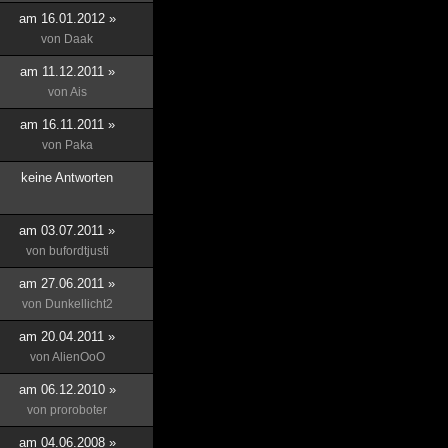
am 16.01.2012 »
von
Daak
am 11.12.2011 »
von
Ais
am 16.11.2011 »
von
Paka
keine Antworten
am 03.07.2011 »
von
bufordtjusti
am 27.06.2011 »
von
Dunkellicht2
am 20.04.2011 »
von
AlienOoO
am 06.12.2010 »
von
proroboter
am 04.06.2008 »