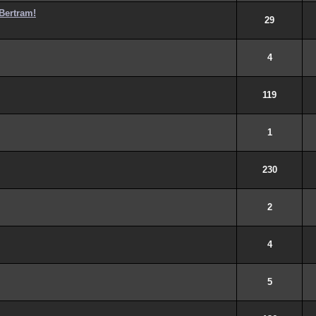
 Bertram!
29
4
119
1
230
2
4
5